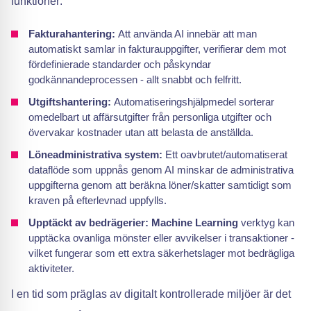
funktioner:
Fakturahantering:
Att använda AI innebär att man
automatiskt samlar in fakturauppgifter, verifierar dem mot
fördefinierade standarder och påskyndar
godkännandeprocessen - allt snabbt och felfritt.
Utgiftshantering:
Automatiseringshjälpmedel sorterar
omedelbart ut affärsutgifter från personliga utgifter och
övervakar kostnader utan att belasta de anställda.
Löneadministrativa system:
Ett oavbrutet/automatiserat
dataflöde som uppnås genom AI minskar de administrativa
uppgifterna genom att beräkna löner/skatter samtidigt som
kraven på efterlevnad uppfylls.
Upptäckt av bedrägerier:
Machine Learning
verktyg kan
upptäcka ovanliga mönster eller avvikelser i transaktioner -
vilket fungerar som ett extra säkerhetslager mot bedrägliga
aktiviteter.
I en tid som präglas av digitalt kontrollerade miljöer är det