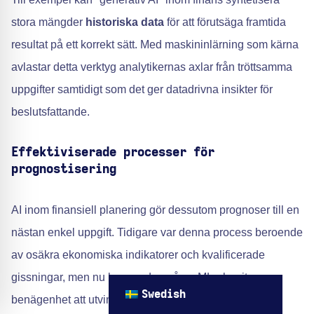
stora mängder
historiska data
för att förutsäga framtida
resultat på ett korrekt sätt. Med maskininlärning som kärna
avlastar detta verktyg analytikernas axlar från tröttsamma
uppgifter samtidigt som det ger datadrivna insikter för
beslutsfattande.
Effektiviserade processer för
prognostisering
AI inom finansiell planering gör dessutom prognoser till en
nästan enkel uppgift. Tidigare var denna process beroende
av osäkra ekonomiska indikatorer och kvalificerade
gissningar, men nu bygger den på en ML-algoritms
Swedish
benägenhet att utvinna återkommande mönster i stora