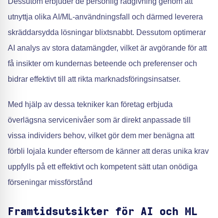
Dessutom erbjuder de personlig rådgivning genom att
utnyttja olika AI/ML-användningsfall och därmed leverera
skräddarsydda lösningar blixtsnabbt. Dessutom optimerar
AI analys av stora datamängder, vilket är avgörande för att
få insikter om kundernas beteende och preferenser och
bidrar effektivt till att rikta marknadsföringsinsatser.
Med hjälp av dessa tekniker kan företag erbjuda
överlägsna servicenivåer som är direkt anpassade till
vissa individers behov, vilket gör dem mer benägna att
förbli lojala kunder eftersom de känner att deras unika krav
uppfylls på ett effektivt och kompetent sätt utan onödiga
förseningar missförstånd
Framtidsutsikter för AI och ML