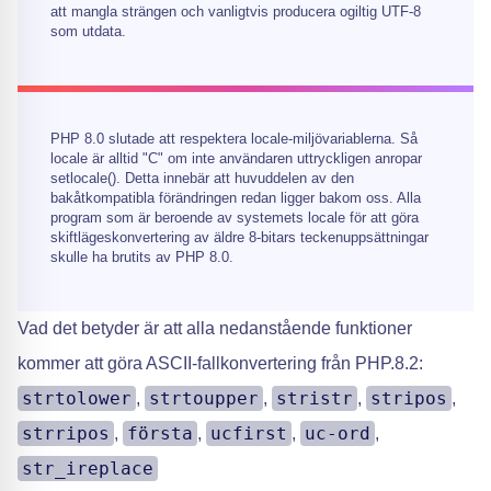
att mangla strängen och vanligtvis producera ogiltig UTF-8
som utdata.
PHP 8.0 slutade att respektera locale-miljövariablerna. Så
locale är alltid "C" om inte användaren uttryckligen anropar
setlocale(). Detta innebär att huvuddelen av den
bakåtkompatibla förändringen redan ligger bakom oss. Alla
program som är beroende av systemets locale för att göra
skiftlägeskonvertering av äldre 8-bitars teckenuppsättningar
skulle ha brutits av PHP 8.0.
Vad det betyder är att alla nedanstående funktioner
kommer att göra ASCII-fallkonvertering från PHP.8.2:
strtolower
strtoupper
stristr
stripos
,
,
,
,
strripos
första
ucfirst
uc-ord
,
,
,
,
str_ireplace