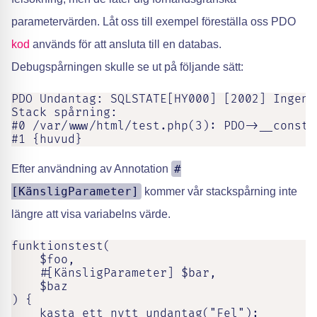
parametervärden. Låt oss till exempel föreställa oss PDO
kod
används för att ansluta till en databas.
Debugspårningen skulle se ut på följande sätt:
PDO Undantag: SQLSTATE[HY000] [2002] Ingen 
Stack spårning:

#0 /var/www/html/test.php(3): PDO->__constr
#1 {huvud}
#
Efter användning av Annotation
[KänsligParameter]
kommer vår stackspårning inte
längre att visa variabelns värde.
funktionstest(

    $foo,

    #[KänsligParameter] $bar,

    $baz

) {

    kasta ett nytt undantag("Fel");
