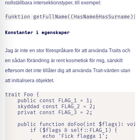
nollställbara intersektionstyper, till exempel:
funktion getFullName((HasName&HasSurname)|n
Konstanter i egenskaper
Jag är inte en stor förespråkare för att använda Traits och
en sådan förändring är rent kosmetisk för mig, särskilt
eftersom det inte tillåter dig att använda Trait-värden utan
att initialisera objektet.
trait Foo {

    public const FLAG_1 = 1;

    skyddad const FLAG_2 = 2;

    privat const FLAG_3 = 2;

    public function doFoo(int $flags): void 
        if ($flags & self::FLAG_1) {

            echo 'Fick flagga 1';
