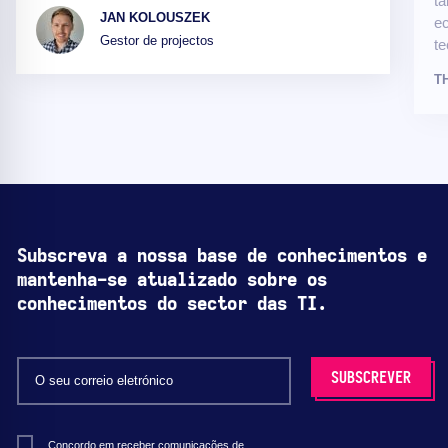
ta
JAN KOLOUSZEK
ec
Gestor de projectos
te
T
Subscreva a nossa base de conhecimentos e
mantenha-se atualizado sobre os
conhecimentos do sector das TI.
Concordo em receber comunicações de