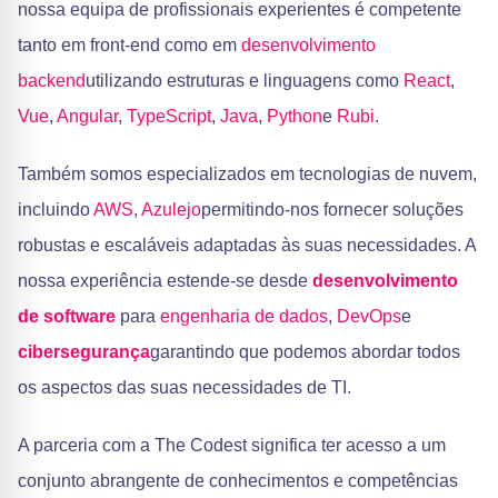
nossa equipa de profissionais experientes é competente
tanto em front-end como em
desenvolvimento
backend
utilizando estruturas e linguagens como
React
,
Vue
,
Angular
,
TypeScript
,
Java
,
Python
e
Rubi
.
Também somos especializados em tecnologias de nuvem,
incluindo
AWS
,
Azulejo
permitindo-nos fornecer soluções
robustas e escaláveis adaptadas às suas necessidades. A
nossa experiência estende-se desde
desenvolvimento
de software
para
engenharia de dados
,
DevOps
e
cibersegurança
garantindo que podemos abordar todos
os aspectos das suas necessidades de TI.
A parceria com a The Codest significa ter acesso a um
conjunto abrangente de conhecimentos e competências