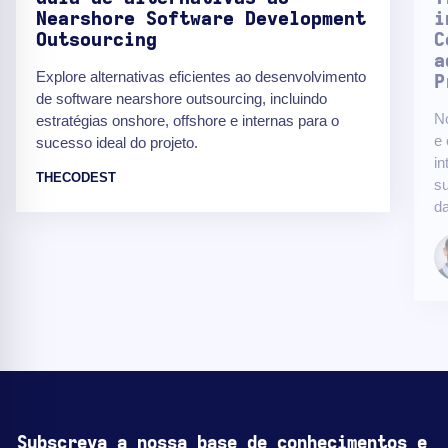
Nearshore Software Development
i
Outsourcing
C
a
Explore alternativas eficientes ao desenvolvimento
P
de software nearshore outsourcing, incluindo
No
estratégias onshore, offshore e internas para o
e 
sucesso ideal do projeto.
in
THECODEST
su
da
Subscreva a nossa base de conhecimentos e