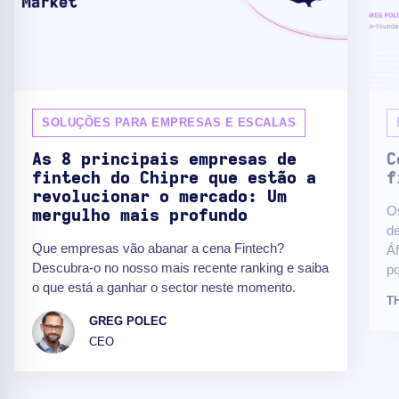
SOLUÇÕES PARA EMPRESAS E ESCALAS
As 8 principais empresas de
C
fintech do Chipre que estão a
f
revolucionar o mercado: Um
Os
mergulho mais profundo
de
Que empresas vão abanar a cena Fintech?
Áf
Descubra-o no nosso mais recente ranking e saiba
po
o que está a ganhar o sector neste momento.
T
GREG POLEC
CEO