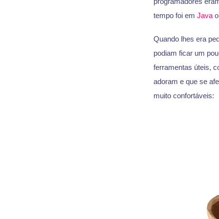
programadores eram 
tempo foi em
Java
o
Quando lhes era ped
podiam ficar um pouc
ferramentas úteis, 
adoram e que se af
muito confortáveis: