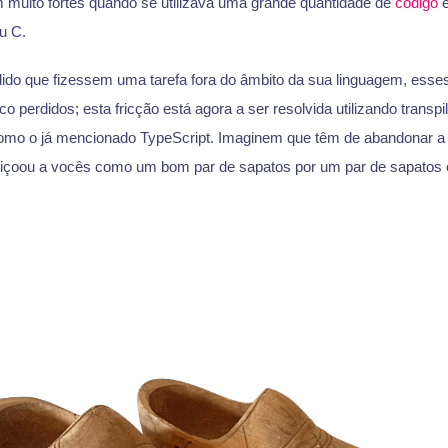
muito fortes quando se utilizava uma grande quantidade de
código
e
u C.
ido que fizessem uma tarefa fora do âmbito da sua linguagem, ess
o perdidos; esta fricção está agora a ser resolvida utilizando transpi
como o já mencionado TypeScript. Imaginem que têm de abandonar a
eiçoou a vocês como um bom par de sapatos por um par de sapatos 