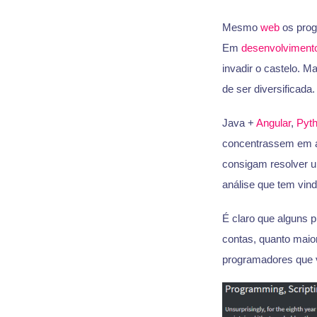
Mesmo
web
os prog
Em
desenvolviment
invadir o castelo. Ma
de ser diversificada.
Java +
Angular
,
Pyt
concentrassem em as
consigam resolver u
análise que tem vin
É claro que alguns 
contas, quanto maior
programadores que v