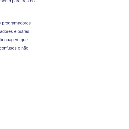
scrito para trás no
es programadores
ladores e outras
 linguagem que
confusos e não