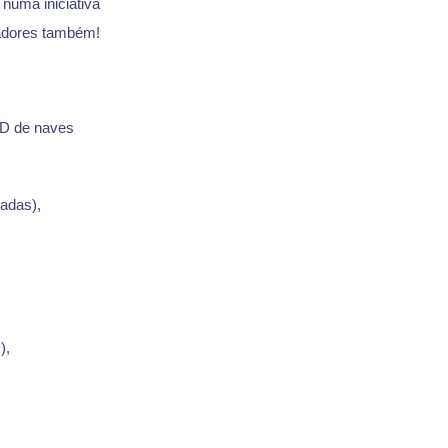
 numa iniciativa
madores também!
HUD de naves
iadas),
),