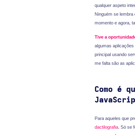
qualquer aspeto int
Ninguém se lembra d
momento e agora, tal
Tive a oportunidad
algumas aplicações 
principal usando ser
me falta são as apli
Como é q
JavaScri
Para aqueles que pr
dactilografia
. Só se 