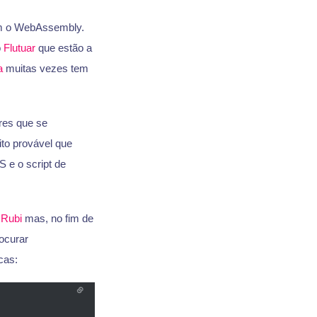
om o WebAssembly.
o
Flutuar
que estão a
a
muitas vezes tem
res que se
to provável que
 e o script de
u
Rubi
mas, no fim de
ocurar
cas: