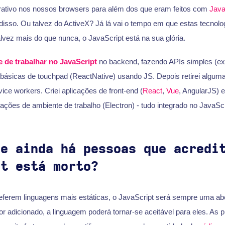
erativo nos nossos browsers para além dos que eram feitos com
Java
isso. Ou talvez do ActiveX? Já lá vai o tempo em que estas tecnolo
vez mais do que nunca, o JavaScript está na sua glória.
e de trabalhar no JavaScript
no backend, fazendo APIs simples (e
básicas de touchpad (ReactNative) usando JS. Depois retirei alguma
vice workers. Criei aplicações de front-end (
React
,
Vue
, AngularJS) e
cações de ambiente de trabalho (Electron) - tudo integrado no JavaScr
ue ainda há pessoas que acredi
pt está morto?
eferem linguagens mais estáticas, o JavaScript será sempre uma 
for adicionado, a linguagem poderá tornar-se aceitável para eles. As 