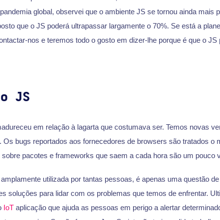
pandemia global, observei que o ambiente JS se tornou ainda mais po
aposto que o JS poderá ultrapassar largamente o 70%. Se está a plan
contactar-nos e teremos todo o gosto em dizer-lhe porque é que o JS
do JS
adureceu em relação à lagarta que costumava ser. Temos novas ver
. Os bugs reportados aos fornecedores de browsers são tratados o 
s sobre pacotes e frameworks que saem a cada hora são um pouco v
amplamente utilizada por tantas pessoas, é apenas uma questão de
es soluções para lidar com os problemas que temos de enfrentar. Ul
o
IoT
aplicação que ajuda as pessoas em perigo a alertar determinad