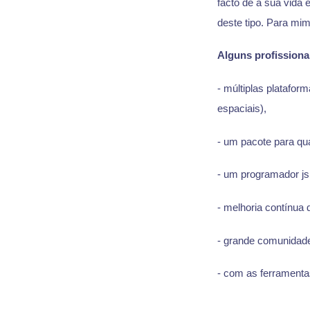
facto de a sua vida 
deste tipo. Para mi
Alguns profissiona
- múltiplas platafor
espaciais),
- um pacote para qua
- um programador js
- melhoria contínua d
- grande comunidade
- com as ferramenta