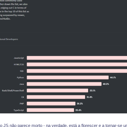
o JS não parece morto - na verdade, está a florescer e a tornar-se 