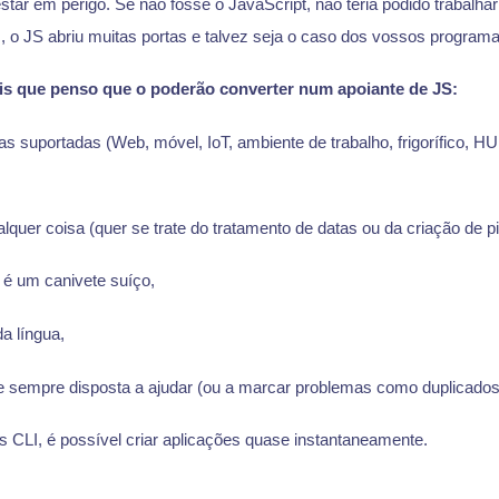
estar em perigo. Se não fosse o JavaScript, não teria podido trabalhar
m, o JS abriu muitas portas e talvez seja o caso dos vossos progra
is que penso que o poderão converter num apoiante de JS:
mas suportadas (Web, móvel, IoT, ambiente de trabalho, frigorífico, 
lquer coisa (quer se trate do tratamento de datas ou da criação de p
 é um canivete suíço,
a língua,
 sempre disposta a ajudar (ou a marcar problemas como duplicados
s CLI, é possível criar aplicações quase instantaneamente.