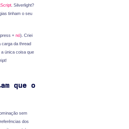
Script
. Silverlight?
gias tinham o seu
xpress +
nó
). Criei
 carga da thread
 a única coisa que
ipt!
tam que o
abominação sem
preferências dos