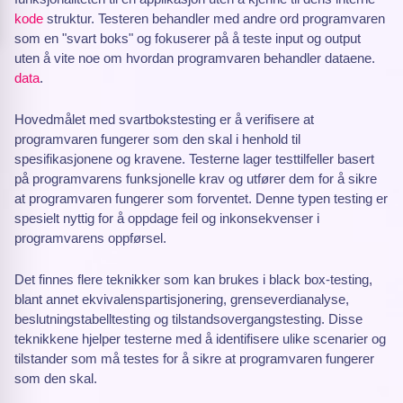
kode
struktur. Testeren behandler med andre ord programvaren
som en "svart boks" og fokuserer på å teste input og output
uten å vite noe om hvordan programvaren behandler dataene.
data
.
Hovedmålet med svartbokstesting er å verifisere at
programvaren fungerer som den skal i henhold til
spesifikasjonene og kravene. Testerne lager testtilfeller basert
på programvarens funksjonelle krav og utfører dem for å sikre
at programvaren fungerer som forventet. Denne typen testing er
spesielt nyttig for å oppdage feil og inkonsekvenser i
programvarens oppførsel.
Det finnes flere teknikker som kan brukes i black box-testing,
blant annet ekvivalenspartisjonering, grenseverdianalyse,
beslutningstabelltesting og tilstandsovergangstesting. Disse
teknikkene hjelper testerne med å identifisere ulike scenarier og
tilstander som må testes for å sikre at programvaren fungerer
som den skal.