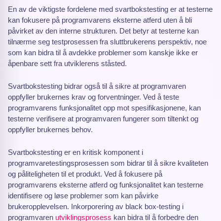
En av de viktigste fordelene med svartbokstesting er at testerne
kan fokusere på programvarens eksterne atferd uten å bli
påvirket av den interne strukturen. Det betyr at testerne kan
tilnærme seg testprosessen fra sluttbrukerens perspektiv, noe
som kan bidra til å avdekke problemer som kanskje ikke er
åpenbare sett fra utviklerens ståsted.
Svartbokstesting bidrar også til å sikre at programvaren
oppfyller brukernes krav og forventninger. Ved å teste
programvarens funksjonalitet opp mot spesifikasjonene, kan
testerne verifisere at programvaren fungerer som tiltenkt og
oppfyller brukernes behov.
Svartbokstesting er en kritisk komponent i
programvaretestingsprosessen som bidrar til å sikre kvaliteten
og påliteligheten til et produkt. Ved å fokusere på
programvarens eksterne atferd og funksjonalitet kan testerne
identifisere og løse problemer som kan påvirke
brukeropplevelsen. Inkorporering av black box-testing i
programvaren
utviklingsprosess
kan bidra til å forbedre den