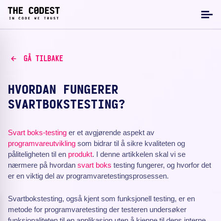
GÅ TILBAKE
HVORDAN FUNGERER
SVARTBOKSTESTING?
Svart boks-testing
er et avgjørende aspekt av
programvareutvikling
som bidrar til å sikre kvaliteten og
påliteligheten til en
produkt
. I denne artikkelen skal vi se
nærmere på hvordan
svart boks
testing fungerer, og hvorfor det
er en viktig del av programvaretestingsprosessen.
Svartbokstesting, også kjent som funksjonell testing, er en
metode for programvaretesting der testeren undersøker
funksjonaliteten til en applikasjon uten å kjenne til dens interne