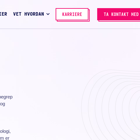
IER
VET HVORDAN
KARRIERE
TA KONTAKT MED
 begrep
 og
ologi,
som er