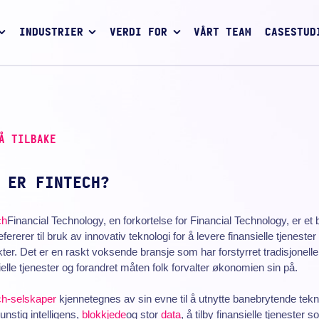
INDUSTRIER
VERDI FOR
VÅRT TEAM
CASESTUD
Å TILBAKE
 ER FINTECH?
ch
Financial Technology, en forkortelse for Financial Technology, er et
fererer til bruk av innovativ teknologi for å levere finansielle tjenester
ter. Det er en raskt voksende bransje som har forstyrret tradisjonelle
ielle tjenester og forandret måten folk forvalter økonomien sin på.
ch-selskaper
kjennetegnes av sin evne til å utnytte banebrytende tekn
nstig intelligens,
blokkjede
og stor
data
, å tilby finansielle tjenester 