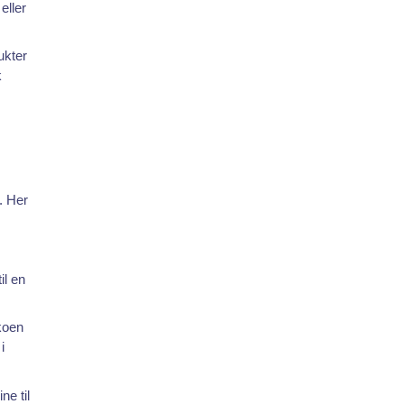
eller
ukter
k
. Her
il en
koen
i
ne til