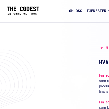
OM OSS
TJENESTER
G
HVA
FinTe
som re
produk
finans
FinTe
som ku