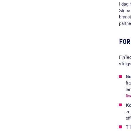
I dag 
Stripe
bransj
partne
FOR
FinTec
viktig
Be
fr
le
fi
Ko
en
ef
Ti