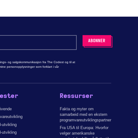
rings- og salgskommunikasjon fra The Codest og til at
ne personopplysninger som forklart i vår
ester
Ressurser
givende
Fakta og myter om
samarbeid med en ekstern
areutvikling
programvareutviklingspartner
utvikling
Fra USA til Europa: Hvorfor
-utvikling
velger amerikanske