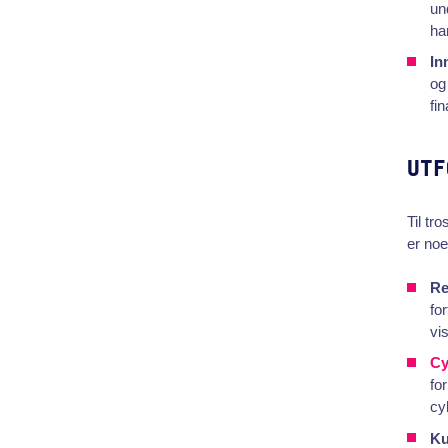
un
ha
In
og
fi
UTF
Til tr
er noe
Re
fo
vi
Cy
fo
cy
Ku