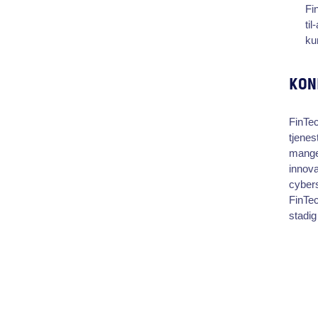
Fi
ti
ku
KON
FinTec
tjenes
mange 
innova
cybers
FinTec
stadig