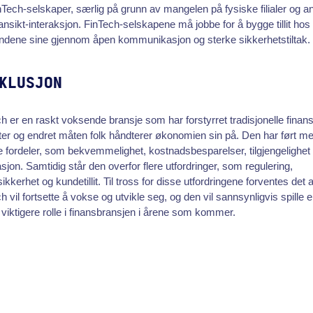
nTech-selskaper, særlig på grunn av mangelen på fysiske filialer og an
l-ansikt-interaksjon. FinTech-selskapene må jobbe for å bygge tillit hos
ndene sine gjennom åpen kommunikasjon og sterke sikkerhetstiltak.
KLUSJON
h er en raskt voksende bransje som har forstyrret tradisjonelle finans
ter og endret måten folk håndterer økonomien sin på. Den har ført m
fordeler, som bekvemmelighet, kostnadsbesparelser, tilgjengelighet
sjon. Samtidig står den overfor flere utfordringer, som regulering,
ikkerhet og kundetillit. Til tross for disse utfordringene forventes det a
h vil fortsette å vokse og utvikle seg, og den vil sannsynligvis spille 
 viktigere rolle i finansbransjen i årene som kommer.