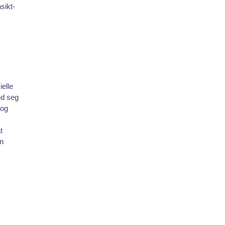
sikt-
ielle
ed seg
 og
t
en