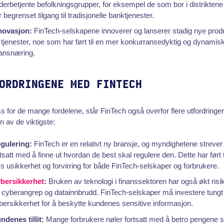
derbetjente befolkningsgrupper, for eksempel de som bor i distriktene 
r begrenset tilgang til tradisjonelle banktjenester.
novasjon:
FinTech-selskapene innoverer og lanserer stadig nye prod
 tjenester, noe som har ført til en mer konkurransedyktig og dynamis
nansnæring.
ORDRINGENE MED FINTECH
oss for de mange fordelene, står FinTech også overfor flere utfordringer
n av de viktigste:
gulering:
FinTech er en relativt ny bransje, og myndighetene strever
rtsatt med å finne ut hvordan de best skal regulere den. Dette har ført t
ss usikkerhet og forvirring for både FinTech-selskaper og forbrukere.
bersikkerhet
:
Bruken av teknologi i finanssektoren har også økt risi
r cyberangrep og datainnbrudd. FinTech-selskaper må investere tungt 
bersikkerhet for å beskytte kundenes sensitive informasjon.
ndenes tillit:
Mange forbrukere nøler fortsatt med å betro pengene si