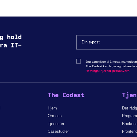
g hold
ra IT-
Jeg samtykker til å motta markedsfø
The Codest kan lagre og behandle mi
Retningslinjer for personvern.
The Codest
Tjen
d
Hjem
Det råd
Om oss
Programv
Tjenester
Backend-
Casestudier
Frontend