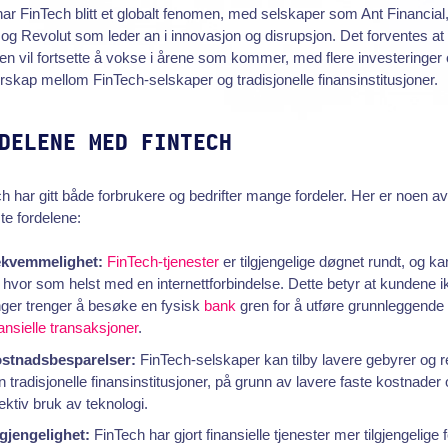
har FinTech blitt et globalt fenomen, med selskaper som Ant Financial
 og Revolut som leder an i innovasjon og disrupsjon. Det forventes at
en vil fortsette å vokse i årene som kommer, med flere investeringer
rskap mellom FinTech-selskaper og tradisjonelle finansinstitusjoner.
DELENE MED FINTECH
h har gitt både forbrukere og bedrifter mange fordeler. Her er noen a
ste fordelene:
kvemmelighet:
FinTech-tjenester
er tilgjengelige døgnet rundt, og k
a hvor som helst med en internettforbindelse. Dette betyr at kundene i
nger trenger å besøke en fysisk
bank
gren for å utføre grunnleggende
nansielle transaksjoner
.
stnadsbesparelser:
FinTech-selskaper kan tilby lavere gebyrer og r
n tradisjonelle finansinstitusjoner, på grunn av lavere faste kostnader
fektiv bruk av teknologi.
lgjengelighet:
FinTech har gjort finansielle tjenester mer tilgjengelige 