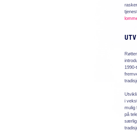
rasker
tjenes
lomme
UTV
Røtten
introd
1990-t
fremve
tradis
Utvikl
i veks
mulig 
på tel
særlig
tradis