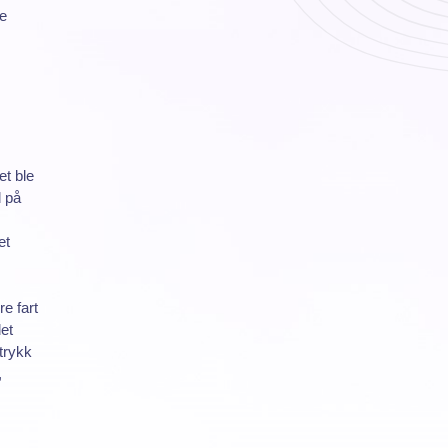
se
et ble
d på
et
re fart
et
trykk
,