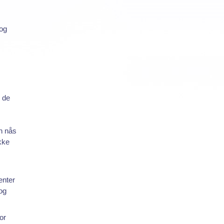
,
 og
v de
an nås
kke
enter
 og
for