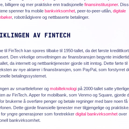
e, billigere og mer praktiske enn tradisjonelle
finansinstitusjoner
. Dis
tene spenner fra mobile
bankvirksomhet
, peer-to-peer-utlån,
digitale
bøker
, robotrådgivere og nettbaserte betalinger.
IKLINGEN AV FINTECH
e til FinTech kan spores tilbake til 1950-tallet, da det første kredittkort
usert. Den virkelige omveltningen av finansbransjen begynte imidlerti
allet, da internett og nettbanktjenester gjorde sitt inntog. Dette førte til
ksten av nye aktører i finansbransjen, som PayPal, som forstyrret d
jonelle betalingssystemet.
ingen av smarttelefoner og
mobilteknologi
på 2000-tallet satte ytterlige
ten av FinTech. Apper for mobilbank, som Venmo og Square, gjorde d
for brukerne å overføre penger og betale regninger med bare noen få 
efonen. Dette gjorde finansielle tjenester mer tilgjengelige og praktiske
 for yngre generasjoner som foretrekker
digital bankvirksomhet
over
jonell bankvirksomhet.