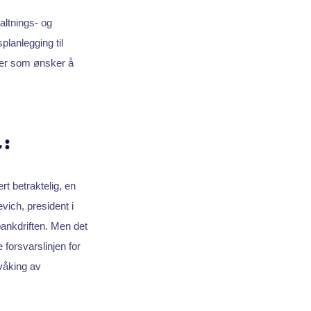
altnings- og
planlegging til
nder som ønsker å
t:
t betraktelig, en
vich, president i
bankdriften. Men det
 forsvarslinjen for
våking av