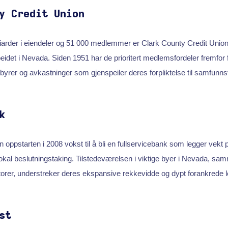
y Credit Union
arder i eiendeler og 51 000 medlemmer er Clark County Credit Union 
et i Nevada. Siden 1951 har de prioritert medlemsfordeler fremfor fo
ebyrer og avkastninger som gjenspeiler deres forpliktelse til samfunns
k
 oppstarten i 2008 vokst til å bli en fullservicebank som legger vekt 
okal beslutningstaking. Tilstedeværelsen i viktige byer i Nevada, sa
orer, understreker deres ekspansive rekkevidde og dypt forankrede 
st