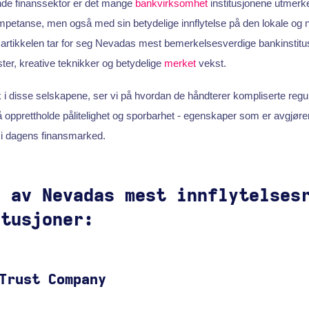
de finanssektor er det mange
bankvirksomhet
institusjonene utmerk
mpetanse, men også med sin betydelige innflytelse på den lokale og 
rtikkelen tar for seg Nevadas mest bemerkelsesverdige bankinstitu
ster, kreative teknikker og betydelige
merket
vekst.
k i disse selskapene, ser vi på hvordan de håndterer kompliserte reg
å opprettholde pålitelighet og sporbarhet - egenskaper som er avgjørend
 i dagens finansmarked.
g av Nevadas mest innflytelses
itusjoner:
Trust Company