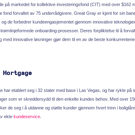
e på markedet for kollektive investeringsfond (CIT) med over $162 mil
ike fond forvaltet av 75 underrådgivere. Great Gray er kjent for sin b
d, og de forbedrer kundeengasjementet gjennom innovative teknologie
rømlinjeformede onboarding-prosesser. Deres forpliktelse til å forva
 med innovative løsninger gjør dem til en av de beste konkurrenten
 Mortgage
 har etablert seg i 32 stater med base i Las Vegas, og har rykte på se
nger som er skreddersydd til den enkelte kundes behov. Med over 150
rker de seg i å utdanne og støtte kunder gjennom hvert trinn i boliglå
av ekte
kundeservice
.