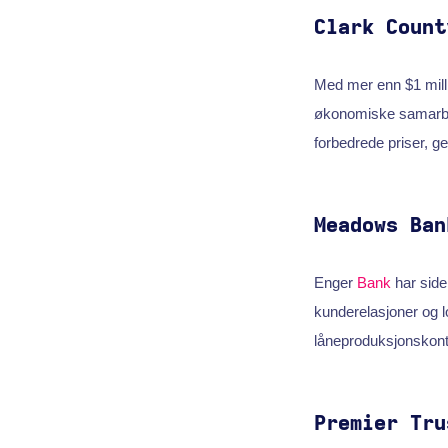
Clark Count
Med mer enn $1 milli
økonomiske samarbeid
forbedrede priser, g
Meadows Ban
Enger
Bank
har siden
kunderelasjoner og l
låneproduksjonskont
Premier Tru