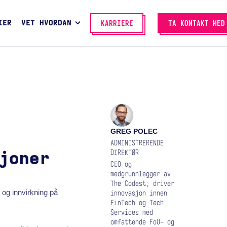
IER
VET HVORDAN
KARRIERE
TA KONTAKT MED
GREG POLEC
ADMINISTRERENDE
DIREKTØR
joner
CEO og
medgrunnlegger av
The Codest; driver
 og innvirkning på
innovasjon innen
FinTech og Tech
Services med
omfattende FoU- og