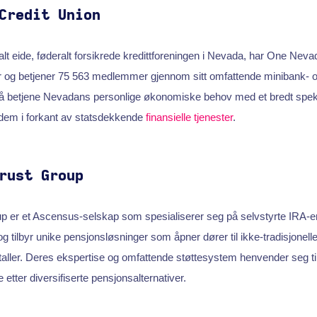
Credit Union
lt eide, føderalt forsikrede kredittforeningen i Nevada, har One Neva
ler og betjener 75 563 medlemmer gjennom sitt omfattende minibank- og 
l å betjene Nevadans personlige økonomiske behov med et bredt spek
 dem i forkant av statsdekkende
finansielle tjenester
.
rust Group
p er et Ascensus-selskap som spesialiserer seg på selvstyrte IRA-er
og tilbyr unike pensjonsløsninger som åpner dører til ikke-tradisjonel
ller. Deres ekspertise og omfattende støttesystem henvender seg ti
 etter diversifiserte pensjonsalternativer.