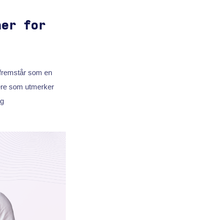
ner for
fremstår som en
lere som utmerker
g