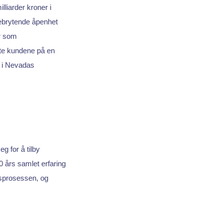
liarder kroner i
anebrytende åpenhet
r som
lte kundene på en
e i Nevadas
g for å tilby
 års samlet erfaring
nsprosessen, og