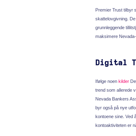
Premier Trust tilbyr 
skattelovgivning. De 
grunnleggende tillits
maksimere Nevada-f
Digital 
Ifølge noen
kilder
De 
trend som allerede va
Nevada Bankers Associ
byr også på nye utfor
kontoene sine. Ved å
kontoaktiviteten er n