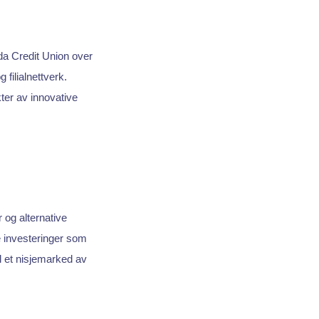
da Credit Union over
filialnettverk.
ter av innovative
 og alternative
le investeringer som
l et nisjemarked av