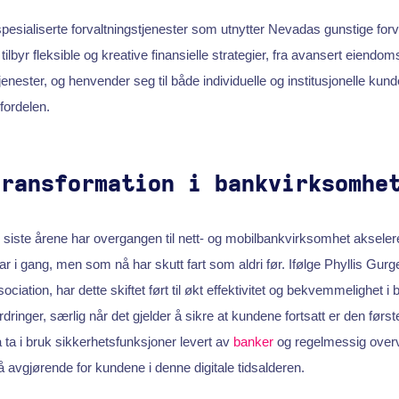
spesialiserte forvaltningstjenester som utnytter Nevadas gunstige forv
tilbyr fleksible og kreative finansielle strategier, fra avansert eiendoms
tjenester, og henvender seg til både individuelle og institusjonelle ku
ordelen.
Transformation i bankvirksomhe
siste årene har overgangen til nett- og mobilbankvirksomhet akselerer
r i gang, men som nå har skutt fart som aldri før. Ifølge Phyllis Gurge
ation, har dette skiftet ført til økt effektivitet og bekvemmelighet i 
dringer, særlig når det gjelder å sikre at kundene fortsatt er den første
 ta i bruk sikkerhetsfunksjoner levert av
banker
og regelmessig over
å avgjørende for kundene i denne digitale tidsalderen.