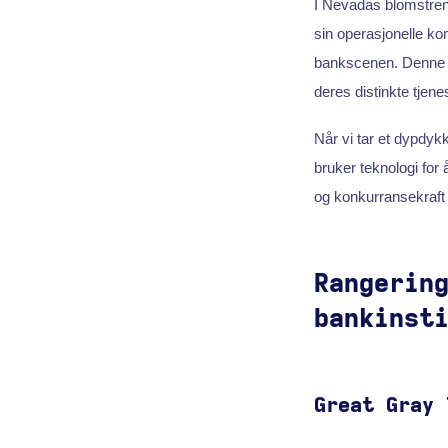
I Nevadas blomstren
sin operasjonelle ko
bankscenen. Denne a
deres distinkte tjene
Når vi tar et dypdyk
bruker teknologi for 
og konkurransekraft
Rangerin
bankinst
Great Gray 