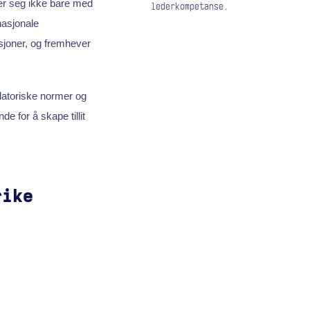
er seg ikke bare med
lederkompetanse.
nasjonale
sjoner, og fremhever
ulatoriske normer og
e for å skape tillit
rike