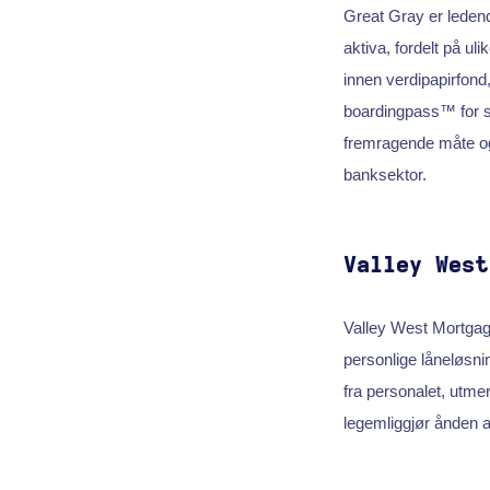
Great Gray er ledend
aktiva, fordelt på ul
innen verdipapirfon
boardingpass™ for st
fremragende måte og
banksektor.
Valley West
Valley West Mortgage
personlige låneløsni
fra personalet, utme
legemliggjør ånden 