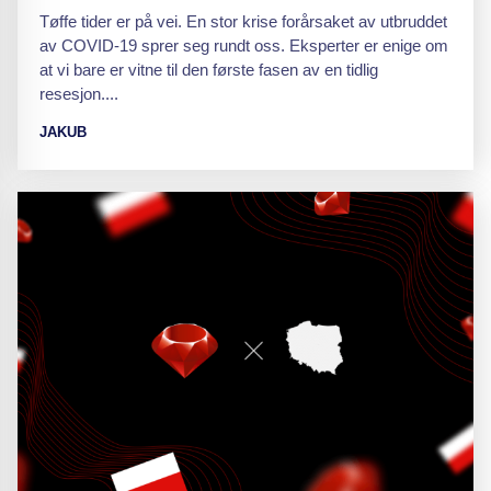
Tøffe tider er på vei. En stor krise forårsaket av utbruddet
av COVID-19 sprer seg rundt oss. Eksperter er enige om
at vi bare er vitne til den første fasen av en tidlig
resesjon....
JAKUB