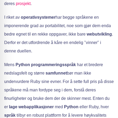
deres
prosjekt
.
I riket av
operativsystemer
har begge språkene en
imponerende grad av portabilitet, noe som gjør dem enda
bedre egnet til en rekke oppgaver, ikke bare
webutvikling
.
Derfor er det utfordrende å kåre en endelig "vinner" i
denne duellen.
Mens
Python programmeringsspråk
har et bredere
nedslagsfelt og større
samfunnet
bør man ikke
undervurdere Ruby sine evner. For å sette full pris på disse
språkene må man fordype seg i dem, forstå deres
finurligheter og bruke dem der de skinner mest. Enten du
er
lage webapplikasjoner
med
Python
eller Ruby, hver
språk
tilbyr en robust plattform for å levere høykvalitets