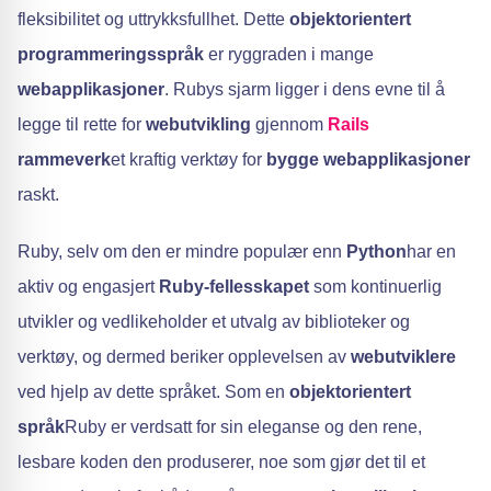
fleksibilitet og uttrykksfullhet. Dette
objektorientert
programmeringsspråk
er ryggraden i mange
webapplikasjoner
. Rubys sjarm ligger i dens evne til å
legge til rette for
webutvikling
gjennom
Rails
rammeverk
et kraftig verktøy for
bygge webapplikasjoner
raskt.
Ruby, selv om den er mindre populær enn
Python
har en
aktiv og engasjert
Ruby-fellesskapet
som kontinuerlig
utvikler og vedlikeholder et utvalg av biblioteker og
verktøy, og dermed beriker opplevelsen av
webutviklere
ved hjelp av dette språket. Som en
objektorientert
språk
Ruby er verdsatt for sin eleganse og den rene,
lesbare koden den produserer, noe som gjør det til et