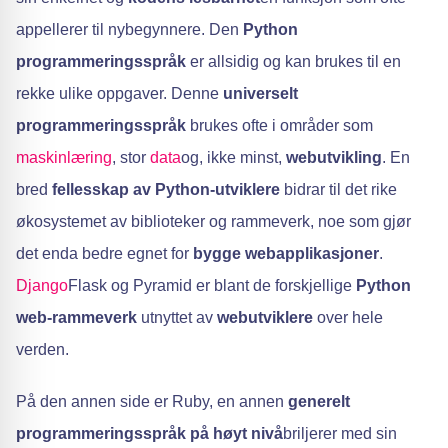
appellerer til nybegynnere. Den
Python
programmeringsspråk
er allsidig og kan brukes til en
rekke ulike oppgaver. Denne
universelt
programmeringsspråk
brukes ofte i områder som
maskinlæring
, stor
data
og, ikke minst,
webutvikling
. En
bred
fellesskap av Python-utviklere
bidrar til det rike
økosystemet av biblioteker og rammeverk, noe som gjør
det enda bedre egnet for
bygge webapplikasjoner
.
Django
Flask og Pyramid er blant de forskjellige
Python
web-rammeverk
utnyttet av
webutviklere
over hele
verden.
På den annen side er Ruby, en annen
generelt
programmeringsspråk på høyt nivå
briljerer med sin