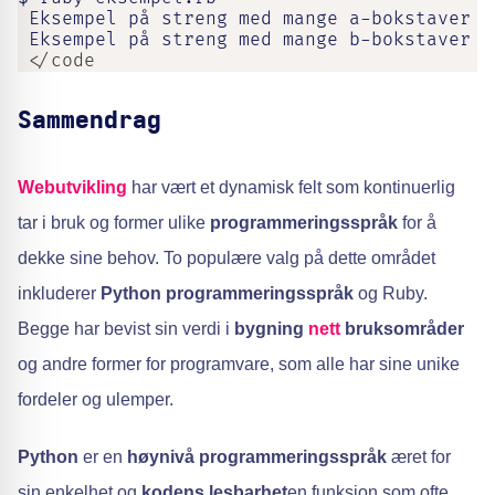
 Eksempel på streng med mange a-bokstaver

 Eksempel på streng med mange b-bokstaver
 </code
Sammendrag
Webutvikling
har vært et dynamisk felt som kontinuerlig
tar i bruk og former ulike
programmeringsspråk
for å
dekke sine behov. To populære valg på dette området
inkluderer
Python programmeringsspråk
og Ruby.
Begge har bevist sin verdi i
bygning
nett
bruksområder
og andre former for programvare, som alle har sine unike
fordeler og ulemper.
Python
er en
høynivå programmeringsspråk
æret for
sin enkelhet og
kodens lesbarhet
en funksjon som ofte