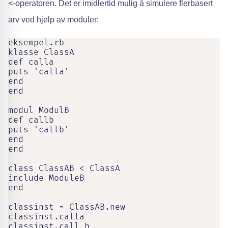
<-operatoren. Det er imidlertid mulig å simulere flerbasert
arv ved hjelp av moduler:
eksempel.rb

klasse ClassA

def calla

puts 'calla'

end

end

modul ModulB

def callb

puts 'callb'

end

end

class ClassAB < ClassA

include ModuleB

end

classinst = ClassAB.new

classinst.calla

classinst.call_b