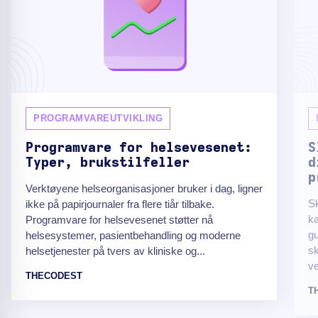
PROGRAMVAREUTVIKLING
Programvare for helsevesenet:
S
Typer, brukstilfeller
d
p
Verktøyene helseorganisasjoner bruker i dag, ligner
Sk
ikke på papirjournaler fra flere tiår tilbake.
ka
Programvare for helsevesenet støtter nå
gu
helsesystemer, pasientbehandling og moderne
sk
helsetjenester på tvers av kliniske og...
ve
THECODEST
T