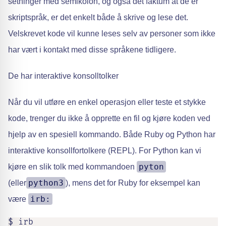
setninger med semikolon, og også det faktum at de er
skriptspråk, er det enkelt både å skrive og lese det.
Velskrevet kode vil kunne leses selv av personer som ikke
har vært i kontakt med disse språkene tidligere.
De har interaktive konsolltolker
Når du vil utføre en enkel operasjon eller teste et stykke
kode, trenger du ikke å opprette en fil og kjøre koden ved
hjelp av en spesiell kommando. Både Ruby og Python har
interaktive konsollfortolkere (REPL). For Python kan vi
pyton
kjøre en slik tolk med kommandoen
python3
(eller
), mens det for Ruby for eksempel kan
irb:
være
$ irb
