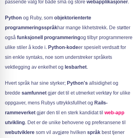
passende valg for både små og store
webapplikasjoner
.
Python
og Ruby, som
objektorienterte
programmeringsspråk
har mange likhetstrekk. De støtter
også
funksjonell programmering
og tilbyr programmerere
ulike stiler å kode i.
Python-kode
er spesielt verdsatt for
sin enkle syntaks, noe som understreker språkets
vektlegging av enkelhet og
lesbarhet
.
Hvert språk har sine styrker;
Python's
allsidighet og
bredde
samfunnet
gjør det til et utmerket verktøy for ulike
oppgaver, mens Rubys uttrykksfullhet og
Rails-
rammeverket
gjør den til en sterk kandidat til
web-app
utvikling
. Det er de unike behovene og preferansene til
webutviklere
som vil avgjøre hvilken
språk
best tjener