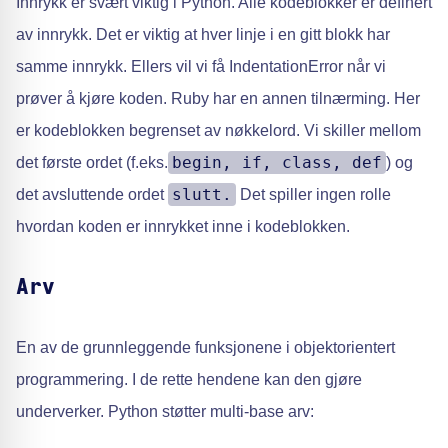
Innrykk er svært viktig i Python. Alle kodeblokker er definert
av innrykk. Det er viktig at hver linje i en gitt blokk har
samme innrykk. Ellers vil vi få IndentationError når vi
prøver å kjøre koden. Ruby har en annen tilnærming. Her
er kodeblokken begrenset av nøkkelord. Vi skiller mellom
begin, if, class, def
det første ordet (f.eks.
) og
slutt.
det avsluttende ordet
Det spiller ingen rolle
hvordan koden er innrykket inne i kodeblokken.
Arv
En av de grunnleggende funksjonene i objektorientert
programmering. I de rette hendene kan den gjøre
underverker. Python støtter multi-base arv: