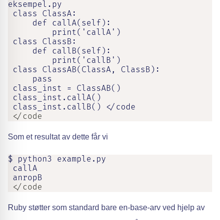
eksempel.py

 class ClassA:

     def callA(self):

         print('callA')

 class ClassB:

     def callB(self):

         print('callB')

 class ClassAB(ClassA, ClassB):

     pass

 class_inst = ClassAB()

 class_inst.callA()

 class_inst.callB() </code
 </code
Som et resultat av dette får vi
$ python3 example.py

 callA

 anropB
 </code
Ruby støtter som standard bare en-base-arv ved hjelp av