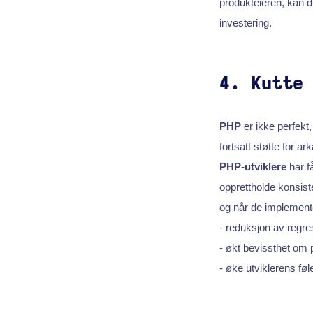
produkteieren, kan d
investering.
4. Kutte
PHP
er ikke perfekt,
fortsatt støtte for a
PHP-utviklere
har f
opprettholde konsiste
og når de implemente
- reduksjon av regres
- økt bevissthet om
- øke utviklerens føl