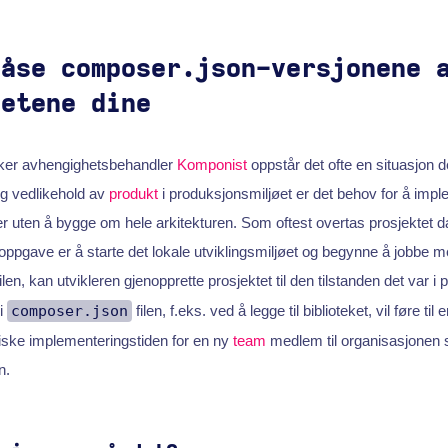
låse composer.json-versjonene 
hetene dine
uker avhengighetsbehandler
Komponist
oppstår det ofte en situasjon d
og vedlikehold av
produkt
i produksjonsmiljøet er det behov for å imp
er uten å bygge om hele arkitekturen. Som oftest overtas prosjektet d
ppgave er å starte det lokale utviklingsmiljøet og begynne å jobbe m
ilen, kan utvikleren gjenopprette prosjektet til den tilstanden det var i
i
composer.json
filen, f.eks. ved å legge til biblioteket, vil føre til
iske implementeringstiden for en ny
team
medlem til organisasjonen s
n.