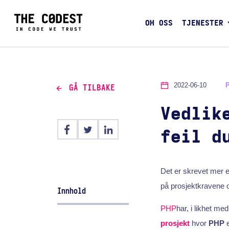
OM OSS
TJENESTER
2022-06-10
GÅ TILBAKE
Vedlik
feil d
Det er skrevet mer e
på prosjektkravene o
Innhold
PHP
har, i likhet m
prosjekt
hvor
PHP
e