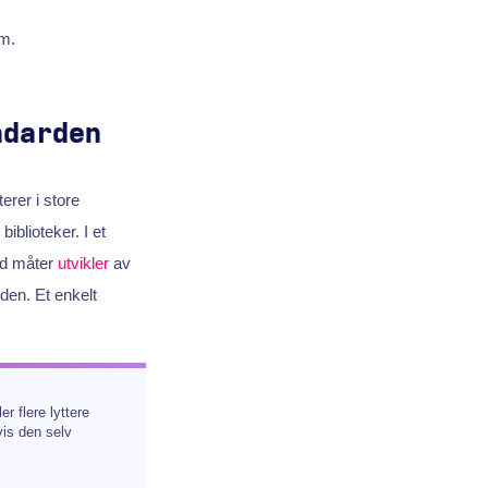
em.
ndarden
erer i store
iblioteker. I et
med måter
utvikler
av
den. Et enkelt
r flere lyttere
is den selv