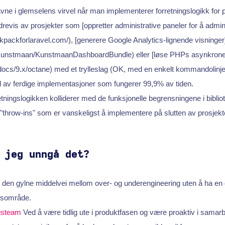
havne i glemselens virvel når man implementerer forretningslogikk for 
drevis av prosjekter som [oppretter administrative paneler for å admi
ckpackforlaravel.com/), [generere Google Analytics-lignende visninger
m/Kunstmaan/KunstmaanDashboardBundle) eller [løse PHPs asynkrone
/docs/9.x/octane) med et trylleslag (OK, med en enkelt kommandolinje
l av ferdige implementasjoner som fungerer 99,9% av tiden.
etningslogikken kolliderer med de funksjonelle begrensningene i bibl
 "throw-ins" som er vanskeligst å implementere på slutten av prosjekt
 jeg unngå det?
e den gylne middelvei mellom over- og underengineering uten å ha en 
ngsområde.
ngsteam
Ved å være tidlig ute i produktfasen og være proaktiv i samar