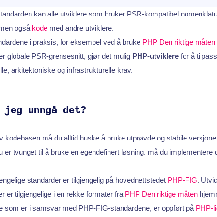
standarden kan alle utviklere som bruker PSR-kompatibel nomenklatur
 men også
kode
med andre utviklere.
ndardene i praksis, for eksempel ved å bruke
PHP Den riktige måten
ter globale PSR-grensesnitt, gjør det mulig
PHP-utviklere
for å tilpass
le, arkitektoniske og infrastrukturelle krav.
 jeg unngå det?
v kodebasen må du alltid huske å bruke utprøvde og stabile versjone
du er tvunget til å bruke en egendefinert løsning, må du implementere 
lgjengelige standarder er tilgjengelig på hovednettstedet
PHP-FIG
. Utv
r er tilgjengelige i en rekke formater fra
PHP Den riktige måten
hjemm
ne som er i samsvar med PHP-FIG-standardene, er oppført på
PHP-li