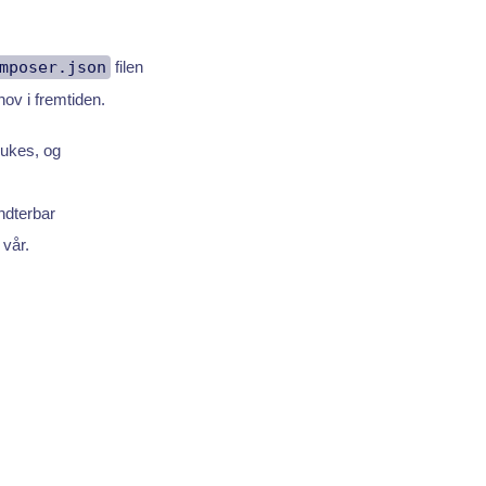
mposer.json
filen
ov i fremtiden.
rukes, og
ndterbar
 vår.