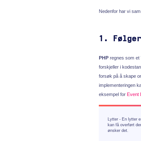
Nedenfor har vi saml
1. Følge
PHP
regnes som et "e
forskjeller i kodesta
forsøk på å skape or
implementeringen kan
eksempel for
Event 
Lytter - En lytter
kan få overført d
ønsker det.