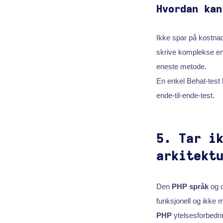
Hvordan kan
Ikke spar på kostnad
skrive komplekse end
eneste metode.
En enkel Behat-test
ende-til-ende-test.
5. Tar i
arkitekt
Den
PHP språk
og d
funksjonell og ikke 
PHP
ytelsesforbedrin