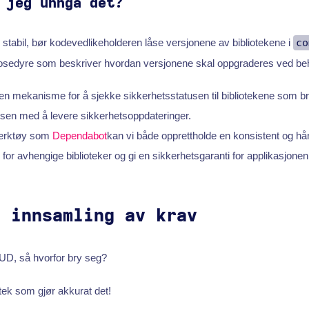
 jeg unngå det?
 stabil, bør kodevedlikeholderen låse versjonene av bibliotekene i
co
prosedyre som beskriver hvordan versjonene skal oppgraderes ved beh
en mekanisme for å sjekke sikkerhetsstatusen til bibliotekene som b
sen med å levere sikkerhetsoppdateringer.
 verktøy som
Dependabot
kan vi både opprettholde en konsistent og hå
 for avhengige biblioteker og gi en sikkerhetsgaranti for applikasjonen
g innsamling av krav
UD, så hvorfor bry seg?
otek som gjør akkurat det!