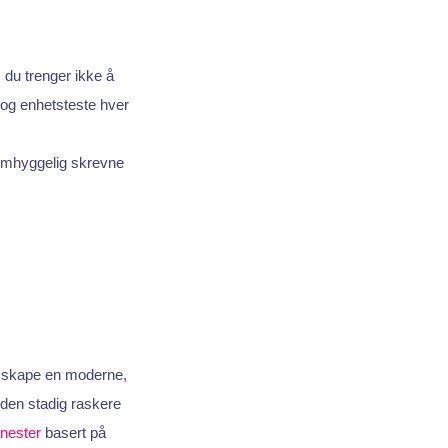
 du trenger ikke å
 og enhetsteste hver
 omhyggelig skrevne
l å skape en moderne,
 den stadig raskere
enester
basert på