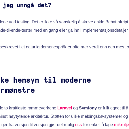
 jeg unngå det?
ene ved testing. Det er ikke så vanskelig å skrive enkle Behat-skript,
e-til-ende-tester med en gang eller gå inn i implementasjonsdetaljer
 beskrevet i et naturlig domenespråk er ofte mer verdt enn den mest
kke hensyn til moderne
urmønstre
e to kraftigste rammeverkene
Laravel
og
Symfony
er fullt egnet ti
minst høytytende arkitektur. Støtten for ulike meldingskø-systemer og
ger fra versjon til versjon gjør det mulig
oss
for enkelt å lage
mikrotj