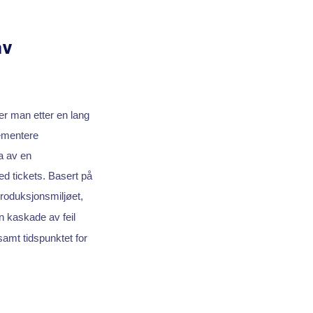
av
er man etter en lang
lementere
a av en
ed tickets. Basert på
 produksjonsmiljøet,
 en kaskade av feil
amt tidspunktet for