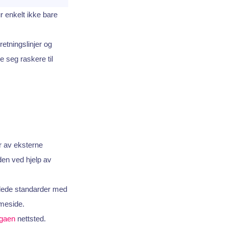
 enkelt ikke bare
retningslinjer og
e seg raskere til
r av eksterne
den ved hjelp av
idede standarder med
eside.
gaen
nettsted.