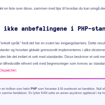
et en liste over disse, sammen med tips til hvordan du kan unngå d
r ikke anbefalingene i PHP-sta
nkelt språk" fordi det har en svært lav inngangsbarriere. Dette result
ndarder og hvordan globale grensesnitt implementeres i ulike eksterne b
den ble det innført et sett med standarder. Disse beskriver et sett 
 tilfredsstille ethvert sett med begrensninger som kreves av standar
Dispatcher
:
 er en hvilken som helst
PHP
som forventer å få overlevert en hendelse. Null elle
en samme hendelsen. En lytter KAN sette en annen asynkron oppførsel i kø hv