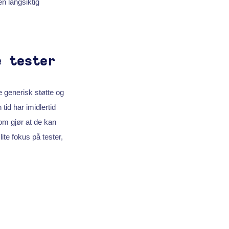
n langsiktig
e tester
e generisk støtte og
tid har imidlertid
m gjør at de kan
ite fokus på tester,