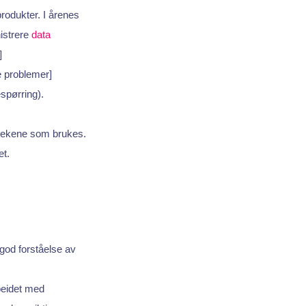
produkter. I årenes
nistrere
data
]
 problemer]
spørring).
iotekene som brukes.
et.
god forståelse av
beidet med