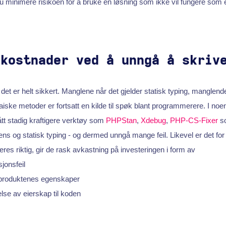
u minimere risikoen for å bruke en løsning som ikke vil fungere som e
 kostnader ved å unngå å skriv
 det er helt sikkert. Manglene når det gjelder statisk typing, manglend
rkaiske metoder er fortsatt en kilde til spøk blant programmerere. I noen 
ått stadig kraftigere verktøy som
PHPStan
,
Xdebug
,
PHP-CS-Fixer
so
ns og statisk typing - og dermed unngå mange feil. Likevel er det for l
res riktig, gir de rask avkastning på investeringen i form av
jonsfeil
 produktenes egenskaper
else av eierskap til koden