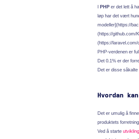
I
PHP
er det lett å 
løp har det vært hun
modeller](https://ba
(https://github.co
(https://laravel.com
PHP-verdenen er ful
Det 0.1% er der forr
Det er disse såkalte
Hvordan kan
Det er umulig å finn
produktets forretni
Ved å starte
utvikli