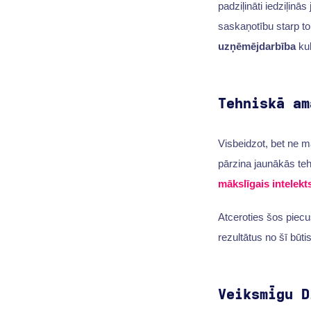
padziļināti iedziļinās
saskaņotību starp to, 
uzņēmējdarbība
kul
Tehniskā am
Visbeidzot, bet ne m
pārzina jaunākās teh
mākslīgais intelekt
Atceroties šos piecu
rezultātus no šī būti
Veiksmīgu D