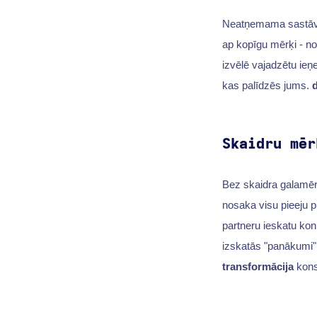
Neatņemama sastāvdaļ
ap kopīgu mērķi - no
izvēlē vajadzētu ieņ
kas palīdzēs jums.
d
Skaidru mēr
Bez skaidra galamēr
nosaka visu pieeju p
partneru ieskatu konk
izskatās "panākumi". 
transformācija
kons