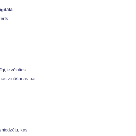
igitālā
vērts
gi, izvēloties
kamas zināšanas par
sniedzēju, kas