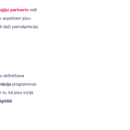
oģiju partneris
rotē
im aspektam jūsu
ti daži pamatprincipi,
ķu definēšana
mācija
programmas
to, kā jūsu vīzijā
igitālā