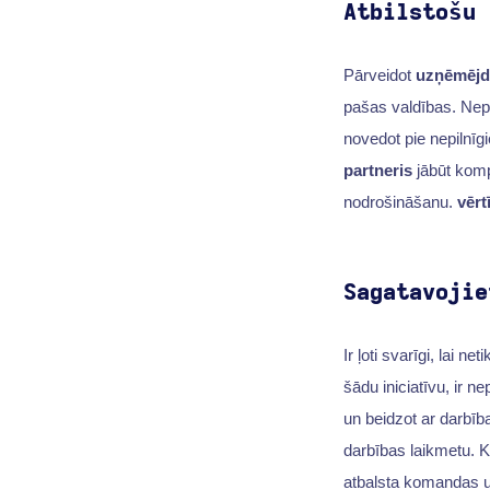
Atbilstošu 
Pārveidot
uzņēmējd
pašas valdības. Nepi
novedot pie nepilnīg
partneris
jābūt komp
nodrošināšanu.
vērt
Sagatavojie
Ir ļoti svarīgi, lai n
šādu iniciatīvu, ir 
un beidzot ar darbīb
darbības laikmetu. Ku
atbalsta komandas 