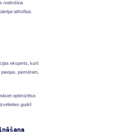
as nodrošina
ārējai attīstībai.
cijas eksperts, kurš
s pieejas, piemēram.
ināsiet optimizētus
zvēlieties gudri!
ināšana