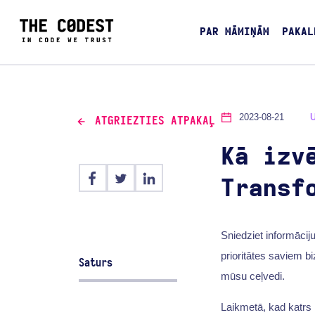
PAR MĀMIŅĀM
PAKAL
2023-08-21
ATGRIEZTIES ATPAKAĻ
Kā izv
Transf
Sniedziet informāciju
prioritātes saviem b
Saturs
mūsu ceļvedi.
Laikmetā, kad katrs