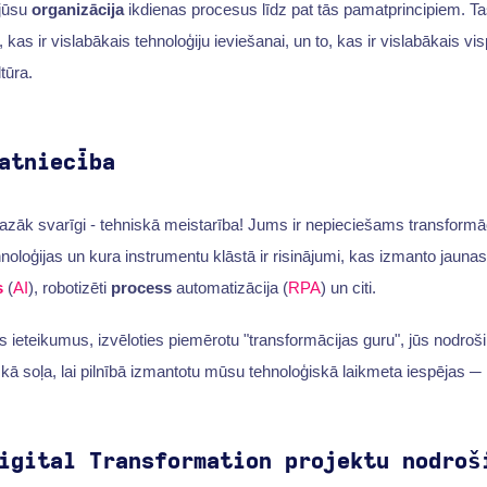
 jūsu
organizācija
ikdienas procesus līdz pat tās pamatprincipiem. T
kas ir vislabākais tehnoloģiju ieviešanai, un to, kas ir vislabākais visp
tūra.
atniecība
azāk svarīgi - tehniskā meistarība! Jums ir nepieciešams transformā
noloģijas un kura instrumentu klāstā ir risinājumi, kas izmanto jauna
s
(
AI
), robotizēti
process
automatizācija (
RPA
) un citi.
s ieteikumus, izvēloties piemērotu "transformācijas guru", jūs nodroš
skā soļa, lai pilnībā izmantotu mūsu tehnoloģiskā laikmeta iespējas ─ i
igital Transformation projektu nodroš