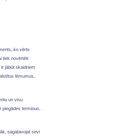
ments, ko vērts
i tiek novērtēti
ir jābūt skaidriem
balstītus lēmumus,
entu un visu
ē piegādes termiņus,
āk, sagatavojat sevi