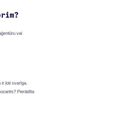
erim?
aģentūru vai
r ļoti svarīga.
 nozarēs? Pierādīta