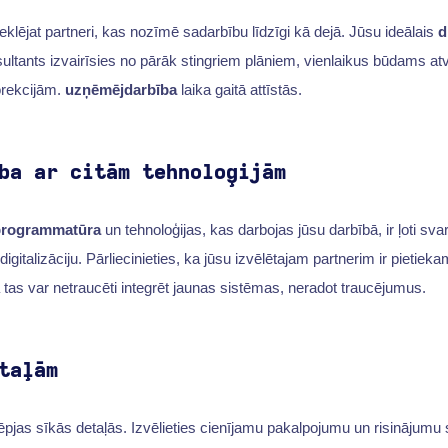
eklējat partneri, kas nozīmē sadarbību līdzīgi kā dejā. Jūsu ideālais
d
ltants izvairīsies no pārāk stingriem plāniem, vienlaikus būdams at
rekcijām.
uzņēmējdarbība
laika gaitā attīstās.
ba ar citām tehnoloģijām
rogrammatūra
un tehnoloģijas, kas darbojas jūsu darbībā, ir ļoti svarī
igitalizāciju. Pārliecinieties, ka jūsu izvēlētajam partnerim ir pietie
as var netraucēti integrēt jaunas sistēmas, neradot traucējumus.
taļām
lēpjas sīkās detaļās. Izvēlieties cienījamu pakalpojumu un risinājumu 