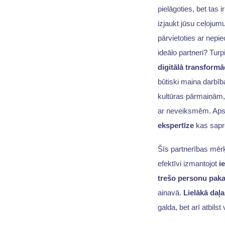
pielāgoties, bet tas 
izjaukt jūsu ceļojumu
pārvietoties ar nepie
ideālo partneri? Turp
digitālā transformā
būtiski maina darbība
kultūras pārmaiņām, 
ar neveiksmēm. Ap
ekspertīze
kas sapr
Šīs partnerības mērķ
efektīvi izmantojot
i
trešo personu paka
ainavā.
Lielākā da
galda, bet arī atbilst