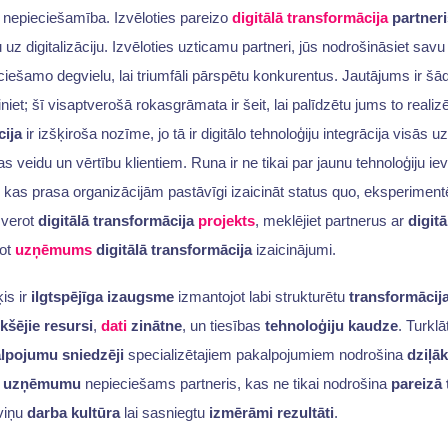
ir nepieciešamība. Izvēloties pareizo
digitālā transformācija
partneri
 uz digitalizāciju. Izvēloties uzticamu partneri, jūs nodrošināsiet sav
ciešamo degvielu, lai triumfāli pārspētu konkurentus. Jautājums ir šād
iniet; šī visaptverošā rokasgrāmata ir šeit, lai palīdzētu jums to reali
cija
ir izšķiroša nozīme, jo tā ir digitālo tehnoloģiju integrācija visā
s veidu un vērtību klientiem. Runa ir ne tikai par jaunu tehnoloģiju iev
kas prasa organizācijām pastāvīgi izaicināt status quo, eksperiment
sverot
digitālā transformācija
projekts
, meklējiet partnerus ar
digit
ot
uzņēmums
digitālā transformācija
izaicinājumi.
is ir
ilgtspējīga izaugsme
izmantojot labi strukturētu
transformāci
ekšējie resursi
,
dati
zinātne
, un tiesības
tehnoloģiju kaudze
. Turklā
lpojumu sniedzēji
specializētajiem pakalpojumiem nodrošina
dziļāk
ļa uzņēmumu
nepieciešams partneris, kas ne tikai nodrošina
pareizā 
 viņu
darba kultūra
lai sasniegtu
izmērāmi rezultāti
.