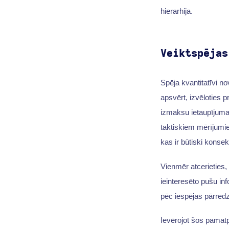
hierarhija.
Veiktspējas
Spēja kvantitatīvi n
apsvērt, izvēloties
izmaksu ietaupījuma 
taktiskiem mērījumie
kas ir būtiski konse
Vienmēr atcerieties,
ieinteresēto pušu i
pēc iespējas pārredz
Ievērojot šos pamatp