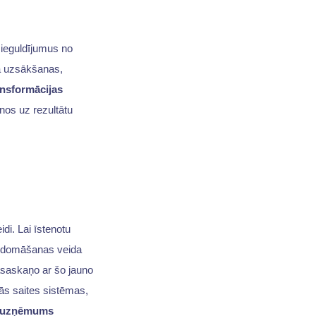
s ieguldījumus no
tā uzsākšanas,
ansformācijas
nos uz rezultātu
idi. Lai īstenotu
 domāšanas veida
jāsaskaņo ar šo jauno
kās saites sistēmas,
uzņēmums