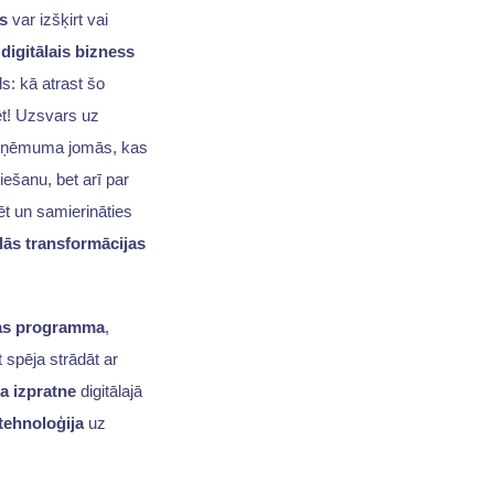
s
var izšķirt vai
u
digitālais bizness
s: kā atrast šo
zēt! Uzsvars uz
s uzņēmuma jomās, kas
iešanu, bet arī par
ēt un samierināties
ālās transformācijas
jas programma
,
t spēja strādāt ar
a izpratne
digitālajā
tehnoloģija
uz