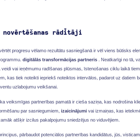
 novērtēšanas rādītāji
ovērtēt progresu vēlamo rezultātu sasniegšanā ir vēl viens būtisks ele
 programmu.
digitālās transformācijas partneris
. Neatkarīgi no tā, va
veidi vai ieņēmumu radīšanas plūsmas, īstenošanas ciklu laikā tiem 
m, kas tiek noteikti iepriekš noteiktos intervālos, padarot uz datiem 
kventu uzlabojumu veikšanai.
 ka veiksmīgas partnerības pamatā ir cieša saziņa, kas nodrošina kli
nformēšanu par sasniegumiem,
izaicinājumi
vai izmaiņas, kas ietekm
amāk atšķir izcilus pakalpojumu sniedzējus no viduvējiem.
rincipus, pārbaudot potenciālos partnerības kandidātus, jūs, visticam