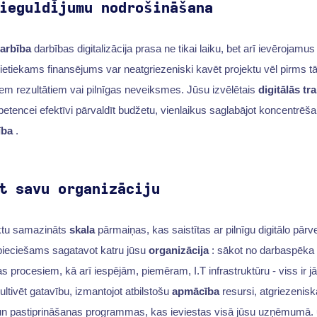
ieguldījumu nodrošināšana
arbība
darbības digitalizācija prasa ne tikai laiku, bet arī ievērojamu
etiekams finansējums var neatgriezeniski kavēt projektu vēl pirms 
iem rezultātiem vai pilnīgas neveiksmes. Jūsu izvēlētais
digitālās tr
etencei efektīvi pārvaldīt budžetu, vienlaikus saglabājot koncentrēša
ība
.
t savu organizāciju
etiktu samazināts
skala
pārmaiņas, kas saistītas ar pilnīgu digitālo pārve
nepieciešams sagatavot katru jūsu
organizācija
: sākot no darbaspēka
as procesiem, kā arī iespējām, piemēram, I.T infrastruktūru - viss ir 
ltivēt gatavību, izmantojot atbilstošu
apmācība
resursi, atgriezenis
un pastiprināšanas programmas, kas ieviestas visā jūsu uzņēmumā.