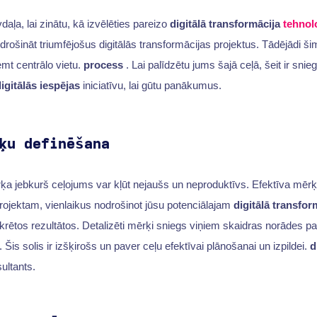
a, lai zinātu, kā izvēlēties pareizo
digitālā transformācija
tehnol
drošināt triumfējošus digitālās transformācijas projektus. Tādējādi š
emt centrālo vietu.
process
. Lai palīdzētu jums šajā ceļā, šeit ir snieg
igitālās iespējas
iniciatīvu, lai gūtu panākumus.
ķu definēšana
ķa jebkurš ceļojums var kļūt nejaušs un neproduktīvs. Efektīva mēr
rojektam, vienlaikus nodrošinot jūsu potenciālajam
digitālā transfor
rētos rezultātos. Detalizēti mērķi sniegs viņiem skaidras norādes par 
Šis solis ir izšķirošs un paver ceļu efektīvai plānošanai un izpildei.
d
ultants.