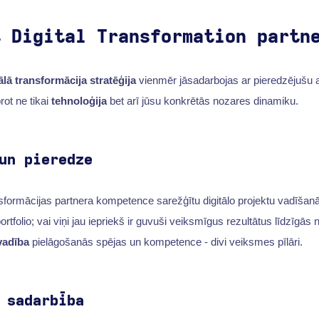
t Digital Transformation partn
ālā transformācija
stratēģija
vienmēr jāsadarbojas ar pieredzējušu 
rot ne tikai
tehnoloģija
bet arī jūsu konkrētās nozares dinamiku.
un pieredze
sformācijas partnera kompetence sarežģītu digitālo projektu vadīšanā i
portfolio; vai viņi jau iepriekš ir guvuši veiksmīgus rezultātus līdzīgās
vadība
pielāgošanās spējas un kompetence - divi veiksmes pīlāri.
 sadarbība