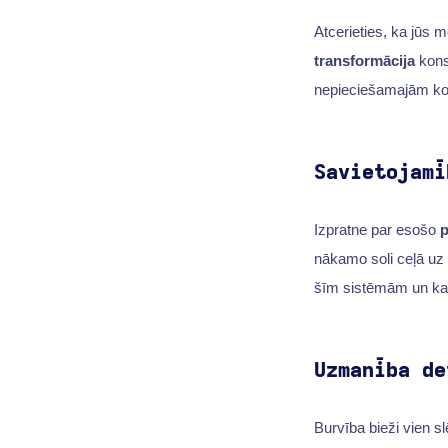
Atcerieties, ka jūs m
transformācija
konsu
nepieciešamajām ko
Savietojamī
Izpratne par esošo
p
nākamo soli ceļā uz d
šīm sistēmām un ka t
Uzmanība de
Burvība bieži vien s