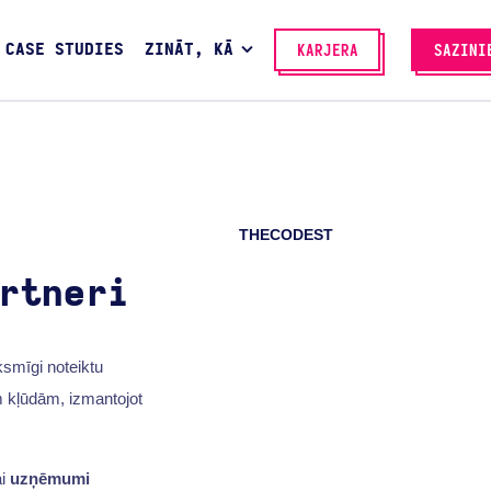
CASE STUDIES
ZINĀT, KĀ
KARJERA
SAZINI
THECODEST
rtneri
iksmīgi noteiktu
ām kļūdām, izmantojot
ai
uzņēmumi