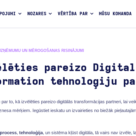
POJUMI
NOZARES
VĒRTĪBA PAR
MŪSU KOMANDA
UZŅĒMUMU UN MĒROGOŠANAS RISINĀJUMI
ēlēties pareizo Digital
ormation tehnoloģiju pa
 par to, kā izvēlēties pareizo digitālās transformācijas partneri, lai ve
iznesa mērķiem. Iegūstiet ieskatu un izvairieties no biežāk pieļautaj
process
,
tehnoloģija
, un sistēma kļūst digitāla, tā vairs nav izvēle, l