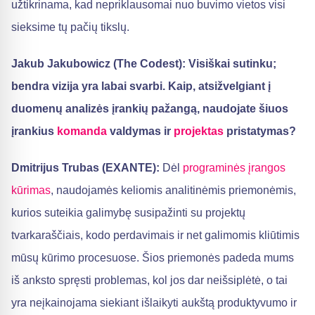
užtikrinama, kad nepriklausomai nuo buvimo vietos visi
sieksime tų pačių tikslų.
Jakub Jakubowicz (The Codest): Visiškai sutinku;
bendra vizija yra labai svarbi. Kaip, atsižvelgiant į
duomenų analizės įrankių pažangą, naudojate šiuos
įrankius
komanda
valdymas ir
projektas
pristatymas?
Dmitrijus Trubas (EXANTE):
Dėl
programinės įrangos
kūrimas
, naudojamės keliomis analitinėmis priemonėmis,
kurios suteikia galimybę susipažinti su projektų
tvarkaraščiais, kodo perdavimais ir net galimomis kliūtimis
mūsų kūrimo procesuose. Šios priemonės padeda mums
iš anksto spręsti problemas, kol jos dar neišsiplėtė, o tai
yra neįkainojama siekiant išlaikyti aukštą produktyvumo ir