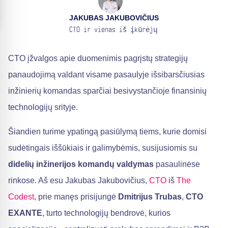
JAKUBAS JAKUBOVIČIUS
CTO ir vienas iš įkūrėjų
CTO įžvalgos apie duomenimis pagrįstų strategijų
panaudojimą valdant visame pasaulyje išsibarsčiusias
inžinierių komandas sparčiai besivystančioje finansinių
technologijų srityje.
Šiandien turime ypatingą pasiūlymą tiems, kurie domisi
sudėtingais iššūkiais ir galimybėmis, susijusiomis su
didelių inžinerijos komandų valdymas
pasaulinėse
rinkose. Aš esu Jakubas Jakubovičius,
CTO
iš
The
Codest
, prie manęs prisijungė
Dmitrijus Trubas
,
CTO
EXANTE
, turto technologijų bendrovė, kurios