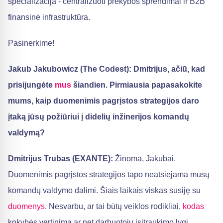
specializacija - centralizuoti prekybos sprendimai ir B2B
finansinė infrastruktūra.
Pasinerkime!
Jakub Jakubowicz (The Codest): Dmitrijus, ačiū, kad
prisijungėte
mus
šiandien. Pirmiausia papasakokite
mums, kaip duomenimis pagrįstos strategijos daro
įtaką jūsų požiūriui į didelių inžinerijos komandų
valdymą?
Dmitrijus Trubas (EXANTE):
Žinoma, Jakubai.
Duomenimis pagrįstos strategijos tapo neatsiejama mūsų
komandų valdymo dalimi. Šiais laikais viskas susiję su
duomenys
. Nesvarbu, ar tai būtų veiklos rodikliai,
kodas
kokybės vertinimą ar net darbuotojų įsitraukimo lygį,