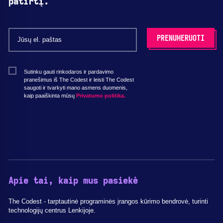
patirtį.
Sutinku gauti rinkodaros ir pardavimo
pranešimus iš The Codest ir leisti The Codest
saugoti ir tvarkyti mano asmens duomenis,
kaip paaiškinta mūsų
Privatumo politika.
Apie tai, kaip mus pasiekė
The Codest - tarptautinė programinės įrangos kūrimo bendrovė, turinti
technologijų centrus Lenkijoje.