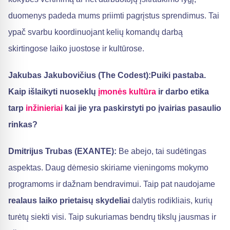
duomenys padeda mums priimti pagrįstus sprendimus. Tai
ypač svarbu koordinuojant kelių komandų darbą
skirtingose laiko juostose ir kultūrose.
Jakubas Jakubovičius (The Codest):Puiki pastaba.
Kaip išlaikyti nuoseklų
įmonės kultūra
ir darbo etika
tarp
inžinieriai
kai jie yra paskirstyti po įvairias pasaulio
rinkas?
Dmitrijus Trubas (EXANTE):
Be abejo, tai sudėtingas
aspektas. Daug dėmesio skiriame vieningoms mokymo
programoms ir dažnam bendravimui. Taip pat naudojame
realaus laiko prietaisų skydeliai
dalytis rodikliais, kurių
turėtų siekti visi. Taip sukuriamas bendrų tikslų jausmas ir