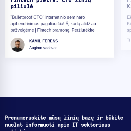
Fintech plėtra. CTO žinių
F
piliulė
K
"Bulletproof CTO" internetinio seminaro
Ek
apibendrinimas pagaliau čia! Šį kartą atidžiau
Ki
pažvelgėme į Fintech pramonę. Peržiūrėkite!
sp
T
KAMIL FERENS
Augimo vadovas
Prenumeruokite mūsų žinių bazę ir būkite
nuolat informuoti apie IT sektoriaus