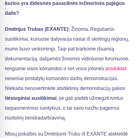
kurios yra didesnės pasaulinės inžinerinės pajėgos
dalis?
Dmitrijus Trubas (EXANTE):
Žinoma. Reguliarūs
susitikimai, kuriuose dalyvauja nariai iš skirtingų regionų,
mums buvo veiksmingi. Taip pat tvarkome išsamią
dokumentaciją, dalijamės žiniomis vidiniuose forumuose,
rengiame visos komandos ir net visos įmonės
produktas
neseniai pristatytų komandos darbų demonstracijas.
Niekada nenuvertinkite atsitiktinių demonstracijų galios
tiesioginiai susitikimai
; jie gali padėti užmegzti tvirtus
tarpasmeninius santykius, o tai savo ruožtu pagerina
nuotolinį bendradarbiavimą.
Mūsų pokalbis su Dmitrijumi Trubu iš EXANTE atskleidė