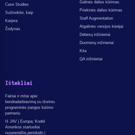
Galinės dalies kūrimas
Case Studies
Priekinės dalies kūrimas
Sužinokite, kaip
Staff Augmentation
Karjera
Atgalinės versijos kūrėjai
Žodynas
Debesų inžinieriai
Duomenų inžinieriai
Kita
QA inžinieriai
Ištekliai
Faktai ir mitai apie
bendradarbiavimą su išoriniu
programinės įrangos kūrimo
partneriu
Iš JAV į Europą: Kodėl
Amerikos startuoliai
nusprendžia persikelti į