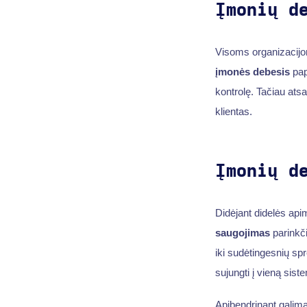
Įmonių d
Visoms organizacijom
įmonės debesis
papr
kontrolę. Tačiau at
klientas.
Įmonių d
Didėjant didelės api
saugojimas
parinkči
iki sudėtingesnių sp
sujungti į vieną sist
Apibendrinant galima