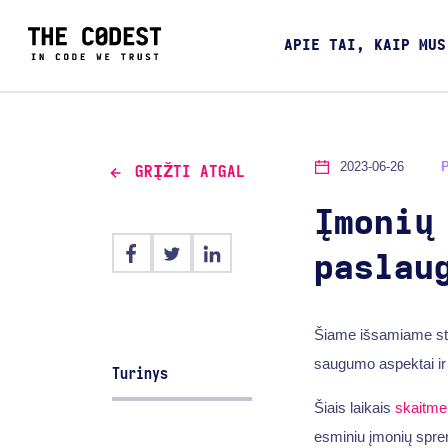
APIE TAI, KAIP MUS
2023-06-26
GRĮŽTI ATGAL
Įmonių
paslau
Šiame išsamiame str
saugumo aspektai ir
Turinys
Šiais laikais
skaitme
esminiu įmonių spren