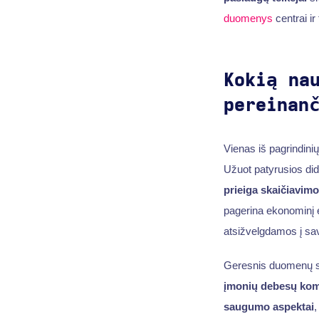
duomenys
centrai ir 
Kokią na
pereinan
Vienas iš pagrindini
Užuot patyrusios did
prieiga
skaičiavimo 
pagerina ekonominį ef
atsižvelgdamos į sav
Geresnis duomenų 
įmonių debesų komp
saugumo aspektai
,