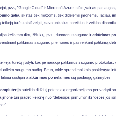
jai, pvz., "Google Cloud" ir Microsoft Azure, siūlo įvairias paslaugas
ojimo galia
, skirtas tiek mažoms, tiek didelėms įmonėms. Tačiau,
įm
teikėją turėtų atsižvelgti į savo unikalius poreikius ir veiklos dinamik
ijos kelia tam tikrų iššūkių, pvz., duomenų saugumo ir
atkūrimas po
yvendinant patikimas saugumo priemones ir pasirenkant patikimą
deb
eikėjai turėtų įrodyti, kad jie naudoja patikimus saugumo protokolus, 
ai atlieka saugumo auditą. Be to, tokie sprendimai kaip paskirstyta infra
labiau sustiprina
atkūrimas po nelaimės
šių paslaugų galimybes.
ompiuterija
suteikia didžiulį potencialą organizacijoms pertvarkyti s
na įmonė turi pradėti kelionę nuo "debesijos pirmumo" iki "debesijos i
er".