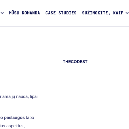
MŪSŲ KOMANDA
CASE STUDIES
SUŽINOKITE, KAIP
THECODEST
ama jų nauda, tipai,
mo paslaugos
tapo
rius aspektus,