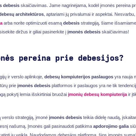
s debesis
skaičiavimas. Jame nagrinėjama, kodėl įmonės pereina pr
debesų architektūros
, aptariami jų privalumai ir aspektai. Nesvarbu
ja
arba norite optimizuoti esamą
debesis
strategiją, šiame išsamiame 
isekite diržus ir giliai pasinerkite į
įmonės debesis
skaičiavimas!
onės pereina prie debesijos?
ijų ir verslo aplinkoje,
debesų kompiuterijos paslaugos
yra nauja 
ktūrų prie
įmonės debesis
platformos ir paslaugos yra ne tik tendencija
gą pokytį lemia išskirtiniai bruožai
įmonių debesų kompiuterija
ir į
 verslo strategiją, įmonė
įmonės debesis
teikia didelę naudą, įskaita
idesnį našumą. Įmonės gali pasinaudoti patikima
apdorojimo galia
siū
atinti jų veiklą. Naudodamos debesijos platformą, šios įmonės sumaž