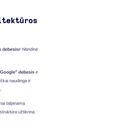
itektūros
s debesis
ir hibridinė
"Google" debesis
ir
škai naudinga ir
.
nai talpinama
astruktūra užtikrina