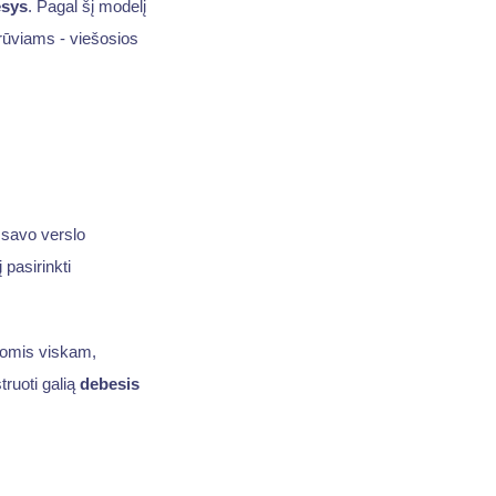
esys
. Pagal šį modelį
rūviams - viešosios
 savo verslo
 pasirinkti
ugomis viskam,
ruoti galią
debesis