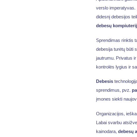
verslo imperatyvas. 
didesnį debesijos te
debesų kompiuteri
Sprendimas rinktis 
debesija turėtų būti 
jautrumu. Privatus i
kontrolės lygius ir 
Debesis
technologija
sprendimus, pvz.
pa
įmones siekti naujov
Organizacijos, ieška
Labai svarbu atsižvel
kainodara,
debesų a