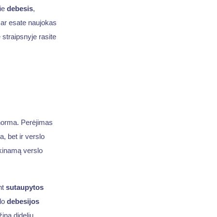
ie
debesis
,
, ar esate naujokas
straipsnyje rasite
norma. Perėjimas
, bet ir verslo
tikinamą verslo
nt
sutaupytos
lo
debesijos
ina didelių