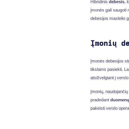
Hibridinis
debesis
, 
įmonės gali saugoti
debesijos mastelio 
Įmonių d
Įmonės debesijos str
tikslams pasiekti. Lab
atsižvelgiant į vers
Įmonių, naudojančių
pradedant
duomenų
pakeisti verslo opera