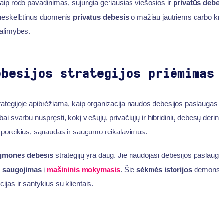
kaip rodo pavadinimas, sujungia geriausias viešosios ir
privatūs deb
 neskelbtinus duomenis
privatus debesis
o mažiau jautriems darbo k
galimybes.
ebesijos strategijos priėmimas
ategijoje apibrėžiama, kaip organizacija naudos debesijos paslaugas
ai svarbu nuspręsti, kokį viešųjų, privačiųjų ir hibridinių debesų derinį
lo poreikius, sąnaudas ir saugumo reikalavimus.
įmonės debesis
strategijų yra daug. Jie naudojasi debesijos pasla
 saugojimas
į
mašininis mokymasis
. Šie
sėkmės istorijos
demonst
cijas ir santykius su klientais.