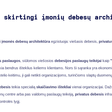
a skirtingi įmonių debesų arch
i
įmonės debesų architektūra
egzistuoja: viešasis debesis,
privatu
s paslaugos
, siūlomos viešosios
debesijos paslaugų teikėjai
kaip
ikia bendrus išteklius keliems klientams. Nors ši sąranka yra ekonomi
elio keitimu, ji gali netikti organizacijoms, turinčioms slaptų duomenų
ebesis
teikia specialią
skaičiavimo ištekliai
vienai organizacijai. Daž
nų centre arba pas valdomų paslaugų teikėją,
privatus debesis
infr
ntrolės lygį.