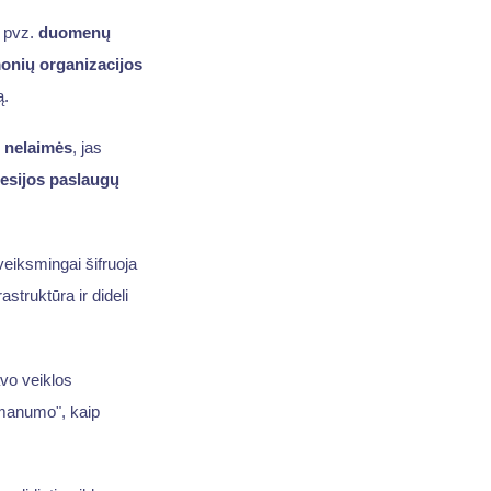
, pvz.
duomenų
onių organizacijos
ą.
 nelaimės
, jas
esijos paslaugų
veiksmingai šifruoja
struktūra ir dideli
avo veiklos
šmanumo", kaip