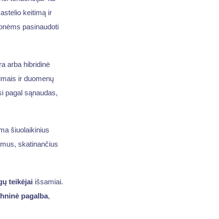
astelio keitimą ir
įmonėms pasinaudoti
ra arba hibridinė
ojimais ir duomenų
asi pagal sąnaudas,
ma šiuolaikinius
mus, skatinančius
ų teikėjai
išsamiai.
chninė pagalba
,