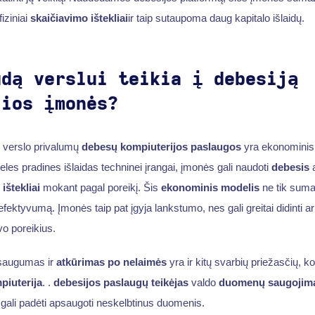
fiziniai
skaičiavimo ištekliai
ir taip sutaupoma daug kapitalo išlaidų.
udą verslui teikia į debesiją
čios įmonės?
ų verslo privalumų
debesų kompiuterijos paslaugos
yra ekonominis
eles pradines išlaidas techninei įrangai, įmonės gali naudoti
debesis
a
ištekliai
mokant pagal poreikį. Šis
ekonominis modelis
ne tik sumaž
ektyvumą. Įmonės taip pat įgyja lankstumo, nes gali greitai didinti ar
o poreikius.
saugumas ir
atkūrimas po nelaimės
yra ir kitų svarbių priežasčių, 
iuterija
. .
debesijos paslaugų teikėjas
valdo
duomenų saugojim
 gali padėti apsaugoti neskelbtinus duomenis.