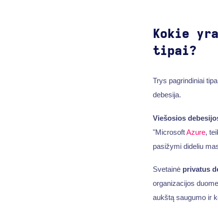
Kokie yr
tipai?
Trys pagrindiniai tipa
debesija.
Viešosios debesijo
"Microsoft
Azure
, te
pasižymi dideliu mast
Svetainė
privatus d
organizacijos duome
aukštą saugumo ir ko