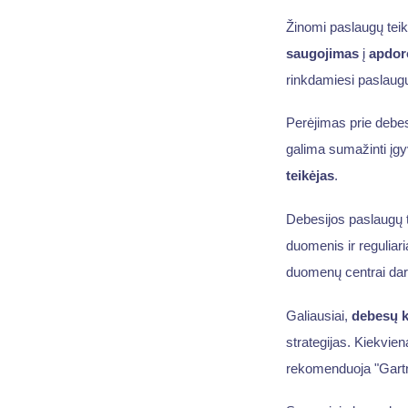
Žinomi paslaugų teikė
saugojimas
į
apdor
rinkdamiesi paslaugų 
Perėjimas prie debes
galima sumažinti įg
teikėjas
.
Debesijos paslaugų t
duomenis ir reguliari
duomenų centrai dar 
Galiausiai,
debesų k
strategijas. Kiekvie
rekomenduoja "Gartn