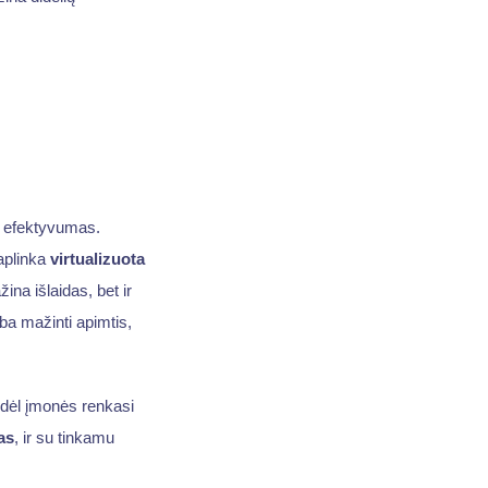
 efektyvumas.
plinka
virtualizuota
ina išlaidas, bet ir
ba mažinti apimtis,
kodėl įmonės renkasi
as
, ir su tinkamu