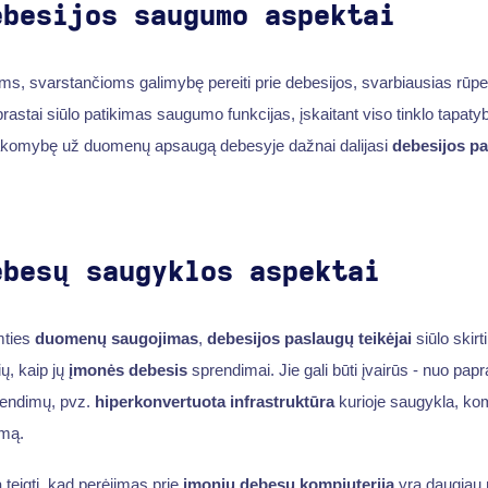
ebesijos saugumo aspektai
s, svarstančioms galimybę pereiti prie debesijos, svarbiausias rūpe
astai siūlo patikimas saugumo funkcijas, įskaitant viso tinklo tapatyb
sakomybę už duomenų apsaugą debesyje dažnai dalijasi
debesijos pa
ebesų saugyklos aspektai
mties
duomenų saugojimas
,
debesijos paslaugų teikėjai
siūlo skir
ų, kaip jų
įmonės debesis
sprendimai. Jie gali būti įvairūs - nuo pap
rendimų, pvz.
hiperkonvertuota infrastruktūra
kurioje saugykla, kompi
emą.
 teigti, kad perėjimas prie
įmonių debesų kompiuterija
yra daugiau n