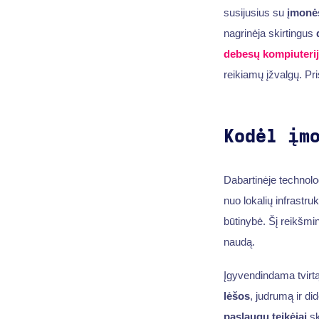
susijusius su
įmonė
nagrinėja skirtingus
debesų kompiuteri
reikiamų įžvalgų. Pris
Kodėl įm
Dabartinėje technolog
nuo lokalių infrastru
būtinybė. Šį reikšmin
naudą.
Įgyvendindama tvirtą
lėšos
, judrumą ir d
paslaugų teikėjai
sk