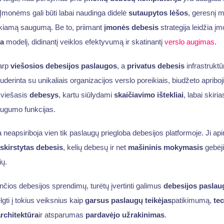
Įmonėms gali būti labai naudinga didelė
sutaupytos lėšos
, geresnį m
ikiamą saugumą. Be to, priimant
įmonės debesis
strategija leidžia 
ja
modelį, didinantį veiklos efektyvumą ir skatinantį
verslo augimas
.
tarp
viešosios debesijos paslaugos
, a
privatus debesis
infrastruktū
suderinta su unikaliais organizacijos verslo poreikiais, biudžeto aprib
r viešasis
debesys
, kartu siūlydami
skaičiavimo ištekliai
, labai skiri
saugumo funkcijas.
 neapsiriboja vien tik paslaugų priegloba debesijos platformoje. Ji api
skirstytas debesis
, kelių debesų ir net
mašininis mokymasis
gebėji
ių.
nčios debesijos sprendimų, turėtų įvertinti galimus
debesijos paslaug
gti į tokius veiksnius kaip
garsus paslaugų teikėjas
patikimumą,
te
rchitektūra
ir atsparumas
pardavėjo užrakinimas
.