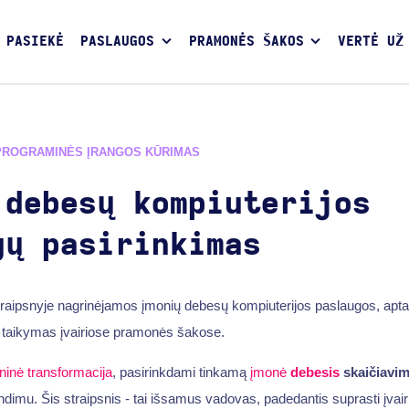
 PASIEKĖ
PASLAUGOS
PRAMONĖS ŠAKOS
VERTĖ UŽ
PROGRAMINĖS ĮRANGOS KŪRIMAS
 debesų kompiuterijos
gų pasirinkimas
aipsnyje nagrinėjamos įmonių debesų kompiuterijos paslaugos, aptari
 taikymas įvairiose pramonės šakose.
ninė transformacija
, pasirinkdami tinkamą
įmonė
debesis
skaičiavi
dimu. Šis straipsnis - tai išsamus vadovas, padedantis suprasti įvai