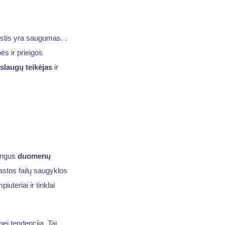
stis yra saugumas. .
ės ir prieigos
slaugų teikėjas
ir
tingus
duomenų
rastos failų saugyklos
uteriai ir tinklai
ei tendencija. Tai