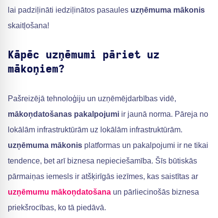
lai padziļināti iedziļinātos pasaules
uzņēmuma mākonis
skaitļošana!
Kāpēc uzņēmumi pāriet uz
mākoņiem?
Pašreizējā tehnoloģiju un uzņēmējdarbības vidē,
mākoņdatošanas pakalpojumi
ir jaunā norma. Pāreja no
lokālām infrastruktūrām uz lokālām infrastruktūrām.
uzņēmuma mākonis
platformas un pakalpojumi ir ne tikai
tendence, bet arī biznesa nepieciešamība. Šīs būtiskās
pārmaiņas iemesls ir atšķirīgās iezīmes, kas saistītas ar
uzņēmumu mākoņdatošana
un pārliecinošās biznesa
priekšrocības, ko tā piedāvā.