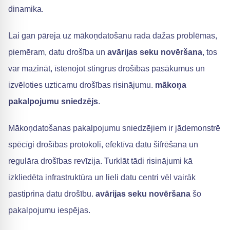
dinamika.
Lai gan pāreja uz mākoņdatošanu rada dažas problēmas,
piemēram, datu drošība un
avārijas seku novēršana
, tos
var mazināt, īstenojot stingrus drošības pasākumus un
izvēloties uzticamu drošības risinājumu.
mākoņa
pakalpojumu sniedzējs
.
Mākoņdatošanas pakalpojumu sniedzējiem ir jādemonstrē
spēcīgi drošības protokoli, efektīva datu šifrēšana un
regulāra drošības revīzija. Turklāt tādi risinājumi kā
izkliedēta infrastruktūra un lieli datu centri vēl vairāk
pastiprina datu drošību.
avārijas seku novēršana
šo
pakalpojumu iespējas.