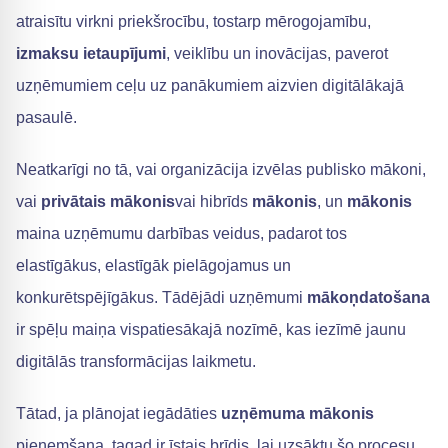
atraisītu virkni priekšrocību, tostarp mērogojamību,
izmaksu ietaupījumi
, veiklību un inovācijas, paverot
uzņēmumiem ceļu uz panākumiem aizvien digitālākajā
pasaulē.
Neatkarīgi no tā, vai organizācija izvēlas publisko mākoni,
vai
privātais mākonis
vai hibrīds
mākonis
, un
mākonis
maina uzņēmumu darbības veidus, padarot tos
elastīgākus, elastīgāk pielāgojamus un
konkurētspējīgākus. Tādējādi uzņēmumi
mākoņdatošana
ir spēļu maiņa vispatiesākajā nozīmē, kas iezīmē jaunu
digitālās transformācijas laikmetu.
Tātad, ja plānojat iegādāties
uzņēmuma mākonis
pieņemšana, tagad ir īstais brīdis, lai uzsāktu šo procesu.