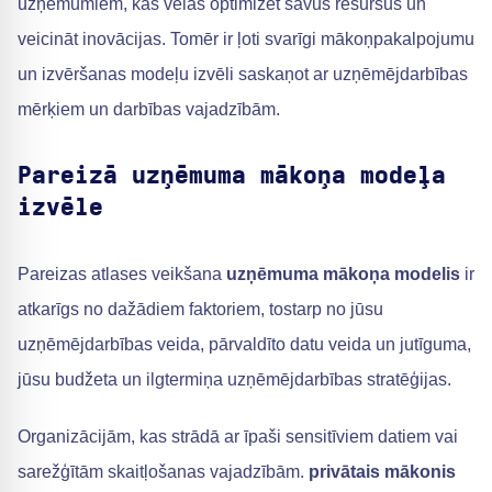
uzņēmumiem, kas vēlas optimizēt savus resursus un
veicināt inovācijas. Tomēr ir ļoti svarīgi mākoņpakalpojumu
un izvēršanas modeļu izvēli saskaņot ar uzņēmējdarbības
mērķiem un darbības vajadzībām.
Pareizā uzņēmuma mākoņa modeļa
izvēle
Pareizas atlases veikšana
uzņēmuma mākoņa modelis
ir
atkarīgs no dažādiem faktoriem, tostarp no jūsu
uzņēmējdarbības veida, pārvaldīto datu veida un jutīguma,
jūsu budžeta un ilgtermiņa uzņēmējdarbības stratēģijas.
Organizācijām, kas strādā ar īpaši sensitīviem datiem vai
sarežģītām skaitļošanas vajadzībām.
privātais mākonis