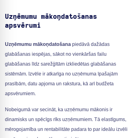
Uzņēmumu mākoņdatošanas
apsvērumi
Uzņēmumu mākoņdatošana
piedāvā dažādas
glabāšanas iespējas, sākot no vienkāršas failu
glabāšanas līdz sarežģītām izkliedētas glabāšanas
sistēmām. Izvēle ir atkarīga no uzņēmuma īpašajām
prasībām, datu apjoma un rakstura, kā arī budžeta
apsvērumiem.
Nobeigumā var secināt, ka uzņēmumu mākonis ir
dinamisks un spēcīgs rīks uzņēmumiem. Tā elastīgums,
mērogojamība un rentabilitāte padara to par ideālu izvēli