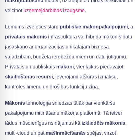
mākoņdatošana
modeli, uzlabojot darbības efektivitāti un
veicinot
uzņēmējdarbības izaugsme
.
Lēmums izvēlēties starp
publiskie mākoņpakalpojumi
, a
privātais mākonis
infrastruktūra vai hibrīda mākonis būtu
jāsaskaņo ar organizācijas unikālajām biznesa
vajadzībām, budžeta ierobežojumiem un datu jutīgumu.
Privātais un publiskais
mākoņi
, vienlaikus piedāvājot
skaitļošanas resursi
, ievērojami atšķiras izmaksu,
kontroles līmeņu un drošības funkciju ziņā.
Mākonis
tehnoloģija sniedzas tālāk par vienkāršu
pakalpojumu mitināšanu mākoņa platformā. Tā ietver
tādus mūsdienīgus risinājumus kā
izkliedēts mākonis
,
multi-cloud un pat
mašīnmācīšanās
spējas, virzot