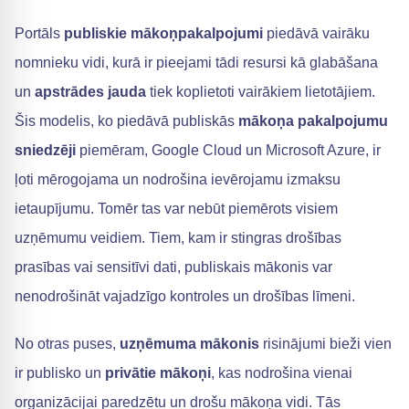
Portāls
publiskie mākoņpakalpojumi
piedāvā vairāku
nomnieku vidi, kurā ir pieejami tādi resursi kā glabāšana
un
apstrādes jauda
tiek koplietoti vairākiem lietotājiem.
Šis modelis, ko piedāvā publiskās
mākoņa pakalpojumu
sniedzēji
piemēram, Google Cloud un Microsoft Azure, ir
ļoti mērogojama un nodrošina ievērojamu izmaksu
ietaupījumu. Tomēr tas var nebūt piemērots visiem
uzņēmumu veidiem. Tiem, kam ir stingras drošības
prasības vai sensitīvi dati, publiskais mākonis var
nenodrošināt vajadzīgo kontroles un drošības līmeni.
No otras puses,
uzņēmuma mākonis
risinājumi bieži vien
ir publisko un
privātie mākoņi
, kas nodrošina vienai
organizācijai paredzētu un drošu mākoņa vidi. Tās