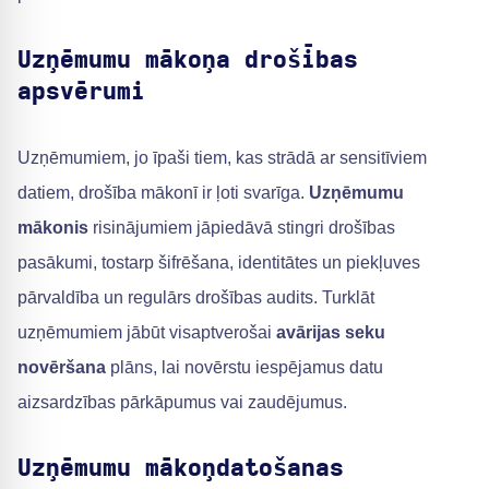
Uzņēmumu mākoņa drošības
apsvērumi
Uzņēmumiem, jo īpaši tiem, kas strādā ar sensitīviem
datiem, drošība mākonī ir ļoti svarīga.
Uzņēmumu
mākonis
risinājumiem jāpiedāvā stingri drošības
pasākumi, tostarp šifrēšana, identitātes un piekļuves
pārvaldība un regulārs drošības audits. Turklāt
uzņēmumiem jābūt visaptverošai
avārijas seku
novēršana
plāns, lai novērstu iespējamus datu
aizsardzības pārkāpumus vai zaudējumus.
Uzņēmumu mākoņdatošanas