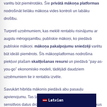
varētu būt piemērotāks. Šie
privātā mākoņa platformas
nodrošināt lielāku mākoņa vides kontroli un labāku
drošību.
Turpretī uzņēmumiem, kas meklē rentablu risinājumu ar
augstu mērogojamību, publiskie mākoņi, ko piedāvā
publiskie mākoņi.
mākoņa pakalpojumu sniedzēji
varētu
būt ideāli piemērots. Šīs mākoņplatformas nodrošina
piekļuvi plašam
skaitļošanas resursi
un piedāvā "pay-as-
you-go" ekonomisko modeli, tādējādi daudziem
uzņēmumiem tie ir rentabla izvēle.
Savukārt hibrīda mākonis piedāvā abu pasauļu
apvienojumu. Tas ļauj uzņēmumiem saglabāt savus
Latvian
sensitīvos datus drošā vidē.
privātais mākonis
vienlaikus