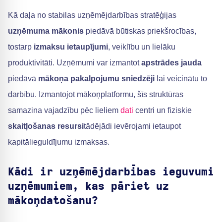
Kā daļa no stabilas uzņēmējdarbības stratēģijas
uzņēmuma mākonis
piedāvā būtiskas priekšrocības,
tostarp
izmaksu ietaupījumi
, veiklību un lielāku
produktivitāti. Uzņēmumi var izmantot
apstrādes jauda
piedāvā
mākoņa pakalpojumu sniedzēji
lai veicinātu to
darbību. Izmantojot mākoņplatformu, šīs struktūras
samazina vajadzību pēc lieliem
dati
centri un fiziskie
skaitļošanas resursi
tādējādi ievērojami ietaupot
kapitālieguldījumu izmaksas.
Kādi ir uzņēmējdarbības ieguvumi
uzņēmumiem, kas pāriet uz
mākoņdatošanu?