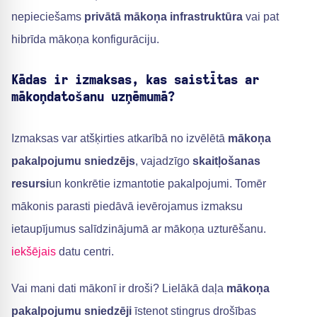
nepieciešams
privātā mākoņa infrastruktūra
vai pat
hibrīda mākoņa konfigurāciju.
Kādas ir izmaksas, kas saistītas ar
mākoņdatošanu uzņēmumā?
Izmaksas var atšķirties atkarībā no izvēlētā
mākoņa
pakalpojumu sniedzējs
, vajadzīgo
skaitļošanas
resursi
un konkrētie izmantotie pakalpojumi. Tomēr
mākonis parasti piedāvā ievērojamus izmaksu
ietaupījumus salīdzinājumā ar mākoņa uzturēšanu.
iekšējais
datu centri.
Vai mani dati mākonī ir droši? Lielākā daļa
mākoņa
pakalpojumu sniedzēji
īstenot stingrus drošības