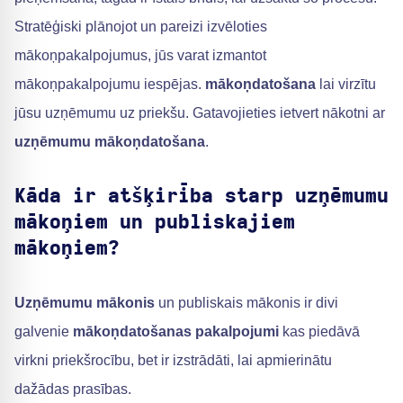
Stratēģiski plānojot un pareizi izvēloties
mākoņpakalpojumus, jūs varat izmantot
mākoņpakalpojumu iespējas.
mākoņdatošana
lai virzītu
jūsu uzņēmumu uz priekšu. Gatavojieties ietvert nākotni ar
uzņēmumu mākoņdatošana
.
Kāda ir atšķirība starp uzņēmumu
mākoņiem un publiskajiem
mākoņiem?
Uzņēmumu mākonis
un publiskais mākonis ir divi
galvenie
mākoņdatošanas pakalpojumi
kas piedāvā
virkni priekšrocību, bet ir izstrādāti, lai apmierinātu
dažādas prasības.