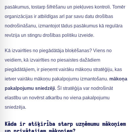
pasākumus, tostarp šifrēšanu un piekļuves kontroli. Tomēr
organizācijas ir atbildīgas arī par savu datu drošības
nodrošināšanu, izmantojot tādus pasākumus kā regulāra
revīzija un stingru drošības politiku izveide.
Kā izvairīties no piegādātāja bloķēšanas? Viens no
veidiem, kā izvairīties no piesaistes dažādiem
piegādātājiem, ir pieņemt vairāku mākoņu stratēģiju, kas
ietver vairāku mākoņu pakalpojumu izmantošanu.
mākoņa
pakalpojumu sniedzēji
. Šī stratēģija var nodrošināt
elastību un novērst atkarību no viena pakalpojumu
sniedzēja.
Kāda ir atšķirība starp uzņēmumu mākoņiem
un privātajiem mākoņiem?