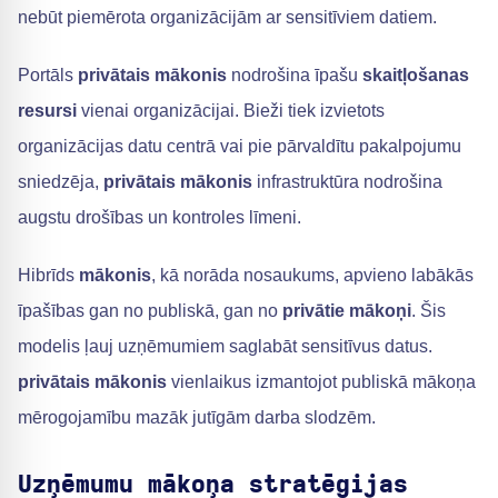
nebūt piemērota organizācijām ar sensitīviem datiem.
Portāls
privātais mākonis
nodrošina īpašu
skaitļošanas
resursi
vienai organizācijai. Bieži tiek izvietots
organizācijas datu centrā vai pie pārvaldītu pakalpojumu
sniedzēja,
privātais mākonis
infrastruktūra nodrošina
augstu drošības un kontroles līmeni.
Hibrīds
mākonis
, kā norāda nosaukums, apvieno labākās
īpašības gan no publiskā, gan no
privātie mākoņi
. Šis
modelis ļauj uzņēmumiem saglabāt sensitīvus datus.
privātais mākonis
vienlaikus izmantojot publiskā mākoņa
mērogojamību mazāk jutīgām darba slodzēm.
Uzņēmumu mākoņa stratēģijas