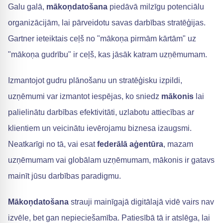
Galu galā,
mākoņdatošana
piedāvā milzīgu potenciālu
organizācijām, lai pārveidotu savas darbības stratēģijas.
Gartner ieteiktais ceļš no "mākoņa pirmām kārtām" uz
"mākoņa gudrību" ir ceļš, kas jāsāk katram uzņēmumam.
Izmantojot gudru plānošanu un stratēģisku izpildi,
uzņēmumi var izmantot iespējas, ko sniedz
mākonis
lai
palielinātu darbības efektivitāti, uzlabotu attiecības ar
klientiem un veicinātu ievērojamu biznesa izaugsmi.
Neatkarīgi no tā, vai esat
federālā aģentūra
, mazam
uzņēmumam vai globālam uzņēmumam, mākonis ir gatavs
mainīt jūsu darbības paradigmu.
Mākoņdatošana
strauji mainīgajā digitālajā vidē vairs nav
izvēle, bet gan nepieciešamība. Patiesībā tā ir atslēga, lai