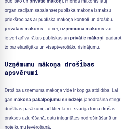
publisko un
privātie mākoņi
. Hibrīda mākonis ļauj
organizācijām sabalansēt publiskā mākoņa izmaksu
priekšrocības ar publiskā mākoņa kontroli un drošību.
privātais mākonis
. Tomēr,
uzņēmuma mākonis
var
ietvert arī vairākus publiskus un
privātie mākoņi
, padarot
to par elastīgāku un visaptverošāku risinājumu.
Uzņēmumu mākoņa drošības
apsvērumi
Drošība uzņēmuma mākoņa vidē ir kopīga atbildība. Lai
gan
mākoņa pakalpojumu sniedzējs
jānodrošina stingri
drošības pasākumi, arī klientam ir svarīga loma drošas
prakses uzturēšanā, datu integritātes nodrošināšanā un
noteikumu ievērošanā.