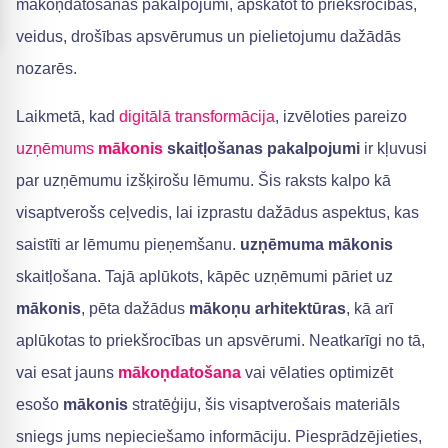
mākoņdatošanas pakalpojumi, apskatot to priekšrocības,
veidus, drošības apsvērumus un pielietojumu dažādās
nozarēs.
Laikmetā, kad
digitālā transformācija
, izvēloties pareizo
uzņēmums
mākonis
skaitļošanas pakalpojumi
ir kļuvusi
par uzņēmumu izšķirošu lēmumu. Šis raksts kalpo kā
visaptverošs ceļvedis, lai izprastu dažādus aspektus, kas
saistīti ar lēmumu pieņemšanu.
uzņēmuma mākonis
skaitļošana. Tajā aplūkots, kāpēc uzņēmumi pāriet uz
mākonis
, pēta dažādus
mākoņu arhitektūras
, kā arī
aplūkotas to priekšrocības un apsvērumi. Neatkarīgi no tā,
vai esat jauns
mākoņdatošana
vai vēlaties optimizēt
esošo
mākonis
stratēģiju, šis visaptverošais materiāls
sniegs jums nepieciešamo informāciju. Piesprādzējieties,