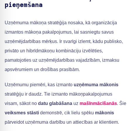
pieņemšana
Uzņēmuma mākoņa stratēģija nosaka, kā organizācija
izmantos mākoņa pakalpojumus, lai sasniegtu savus
uzņēmējdarbības mērķus. Ir svarīgi izlemt, kādu publisko,
privāto un hibrīdmākoņu kombināciju izvēlēties,
pamatojoties uz uzņēmējdarbības vajadzībām, izmaksu
apsvērumiem un drošības prasībām.
Uzņēmumu piemēri, kas izmanto
uzņēmuma mākonis
stratēģiju ir daudz. Tie izmanto mākoņpakalpojumus
visam, sākot no
datu glabāšana
uz
mašīnmācīšanās
. Šie
veiksmes stāsti
demonstrē, cik lielu spēku
mākonis
pārveidot uzņēmuma darbību un attiecības ar klientiem.