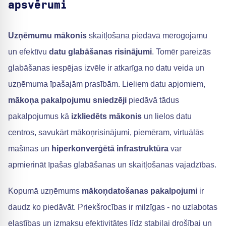
apsvērumi
Uzņēmumu mākonis
skaitļošana piedāvā mērogojamu
un efektīvu
datu glabāšanas risinājumi
. Tomēr pareizās
glabāšanas iespējas izvēle ir atkarīga no datu veida un
uzņēmuma īpašajām prasībām. Lieliem datu apjomiem,
mākoņa pakalpojumu sniedzēji
piedāvā tādus
pakalpojumus kā
izkliedēts mākonis
un lielos datu
centros, savukārt mākoņrisinājumi, piemēram, virtuālās
mašīnas un
hiperkonverģētā infrastruktūra
var
apmierināt īpašas glabāšanas un skaitļošanas vajadzības.
Kopumā uzņēmums
mākoņdatošanas pakalpojumi
ir
daudz ko piedāvāt. Priekšrocības ir milzīgas - no uzlabotas
elastības un izmaksu efektivitātes līdz stabilai drošībai un