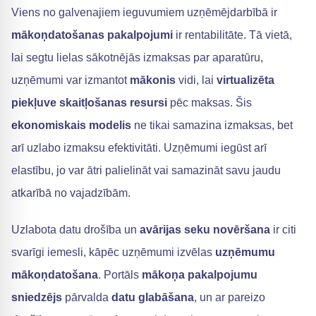
Viens no galvenajiem ieguvumiem uzņēmējdarbībā ir
mākoņdatošanas pakalpojumi
ir rentabilitāte. Tā vietā,
lai segtu lielas sākotnējās izmaksas par aparatūru,
uzņēmumi var izmantot
mākonis
vidi, lai
virtualizēta
piekļuve
skaitļošanas resursi
pēc maksas. Šis
ekonomiskais modelis
ne tikai samazina izmaksas, bet
arī uzlabo izmaksu efektivitāti. Uzņēmumi iegūst arī
elastību, jo var ātri palielināt vai samazināt savu jaudu
atkarībā no vajadzībām.
Uzlabota datu drošība un
avārijas seku novēršana
ir citi
svarīgi iemesli, kāpēc uzņēmumi izvēlas
uzņēmumu
mākoņdatošana
. Portāls
mākoņa pakalpojumu
sniedzējs
pārvalda
datu glabāšana
, un ar pareizo