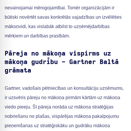
nevainojamai mērogojamībai. Tomēr organizācijām ir
būtiski novērtēt savas konkrētās vajadzības un izvēlēties
mākoņvidi, kas vislabāk atbilst to uzņēmējdarbības
mērķiem un darbības prasībām.
Pāreja no mākoņa vispirms uz
mākoņa gudrību - Gartner Baltā
grāmata
Gartner, vadošais pētniecības un konsultāciju uzņēmums,
ir uzsvēris pāreju no mākoņa pirmām kārtām uz mākoņa
viedo pieeju. Šī pāreja norāda uz mākoņa stratēģijas
nobriešanu no plašas, vispārējas mākoņa pakalpojumu
pieņemšanas uz stratēģiskāku un gudrāku mākoņa