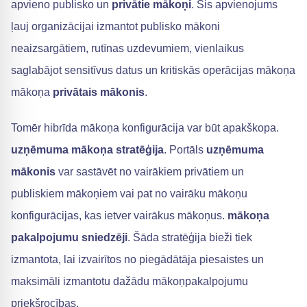
apvieno publisko un
privātie mākoņi
. Šis apvienojums
ļauj organizācijai izmantot publisko mākoni
neaizsargātiem, rutīnas uzdevumiem, vienlaikus
saglabājot sensitīvus datus un kritiskās operācijas mākoņa
mākoņa
privātais mākonis
.
Tomēr hibrīda mākoņa konfigurācija var būt apakškopa.
uzņēmuma mākoņa stratēģija
. Portāls
uzņēmuma
mākonis
var sastāvēt no vairākiem privātiem un
publiskiem mākoņiem vai pat no vairāku mākoņu
konfigurācijas, kas ietver vairākus mākoņus.
mākoņa
pakalpojumu sniedzēji
. Šāda stratēģija bieži tiek
izmantota, lai izvairītos no piegādātāja piesaistes un
maksimāli izmantotu dažādu mākoņpakalpojumu
priekšrocības.