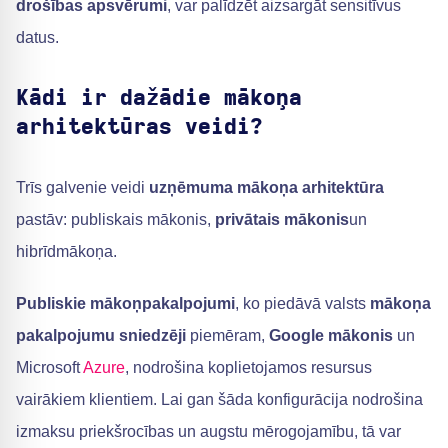
drošības apsvērumi
, var palīdzēt aizsargāt sensitīvus
datus.
Kādi ir dažādie mākoņa
arhitektūras veidi?
Trīs galvenie veidi
uzņēmuma mākoņa arhitektūra
pastāv: publiskais mākonis,
privātais mākonis
un
hibrīdmākoņa.
Publiskie mākoņpakalpojumi
, ko piedāvā valsts
mākoņa
pakalpojumu sniedzēji
piemēram,
Google mākonis
un
Microsoft
Azure
, nodrošina koplietojamos resursus
vairākiem klientiem. Lai gan šāda konfigurācija nodrošina
izmaksu priekšrocības un augstu mērogojamību, tā var