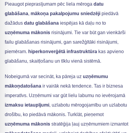
Pieaugot pieprasījumam pēc liela mēroga
datu
glabāšana
,
mākoņa pakalpojumu sniedzēji
piedāvā
dažādus
datu glabāšana
iespējas kā daļu no to
uzņēmuma mākonis
risinājumi. Tie var būt gan vienkārši
failu glabāšanas risinājumi, gan sarežģītāki risinājumi,
piemēram.
hiperkonverģētā infrastruktūra
kas apvieno
glabāšanu, skaitļošanu un tīklu vienā sistēmā.
Nobeigumā var secināt, ka pāreja uz
uzņēmumu
mākoņdatošana
ir vairāk nekā tendence. Tas ir biznesa
imperatīvs. Uzņēmumi var gūt lielu labumu no ievērojamā
izmaksu ietaupījumi
, uzlabotu mērogojamību un uzlabotu
drošību, ko piedāvā mākonis. Turklāt, pieņemot
uzņēmuma mākonis
stratēģija ļauj uzņēmumiem izmantot