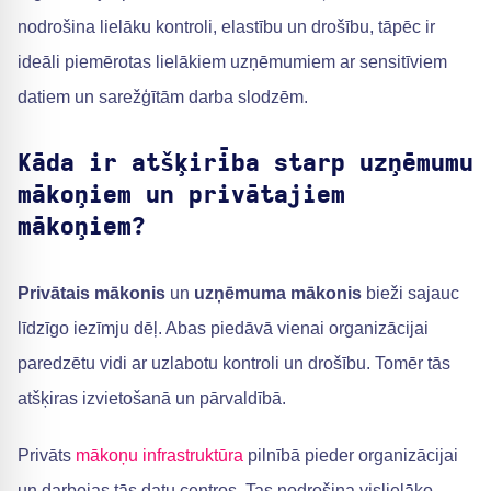
nodrošina lielāku kontroli, elastību un drošību, tāpēc ir
ideāli piemērotas lielākiem uzņēmumiem ar sensitīviem
datiem un sarežģītām darba slodzēm.
Kāda ir atšķirība starp uzņēmumu
mākoņiem un privātajiem
mākoņiem?
Privātais mākonis
un
uzņēmuma mākonis
bieži sajauc
līdzīgo iezīmju dēļ. Abas piedāvā vienai organizācijai
paredzētu vidi ar uzlabotu kontroli un drošību. Tomēr tās
atšķiras izvietošanā un pārvaldībā.
Privāts
mākoņu infrastruktūra
pilnībā pieder organizācijai
un darbojas tās datu centros. Tas nodrošina vislielāko