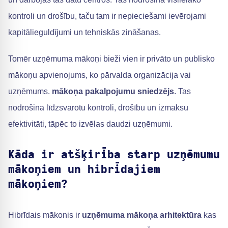
kontroli un drošību, taču tam ir nepieciešami ievērojami
kapitālieguldījumi un tehniskās zināšanas.
Tomēr uzņēmuma mākoņi bieži vien ir privāto un publisko
mākoņu apvienojums, ko pārvalda organizācija vai
uzņēmums.
mākoņa pakalpojumu sniedzējs
. Tas
nodrošina līdzsvarotu kontroli, drošību un izmaksu
efektivitāti, tāpēc to izvēlas daudzi uzņēmumi.
Kāda ir atšķirība starp uzņēmumu
mākoņiem un hibrīdajiem
mākoņiem?
Hibrīdais mākonis ir
uzņēmuma mākoņa arhitektūra
kas