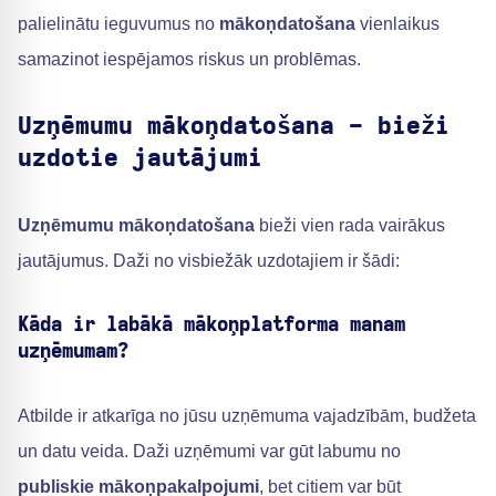
palielinātu ieguvumus no
mākoņdatošana
vienlaikus
samazinot iespējamos riskus un problēmas.
Uzņēmumu mākoņdatošana - bieži
uzdotie jautājumi
Uzņēmumu mākoņdatošana
bieži vien rada vairākus
jautājumus. Daži no visbiežāk uzdotajiem ir šādi:
Kāda ir labākā mākoņplatforma manam
uzņēmumam?
Atbilde ir atkarīga no jūsu uzņēmuma vajadzībām, budžeta
un datu veida. Daži uzņēmumi var gūt labumu no
publiskie mākoņpakalpojumi
, bet citiem var būt