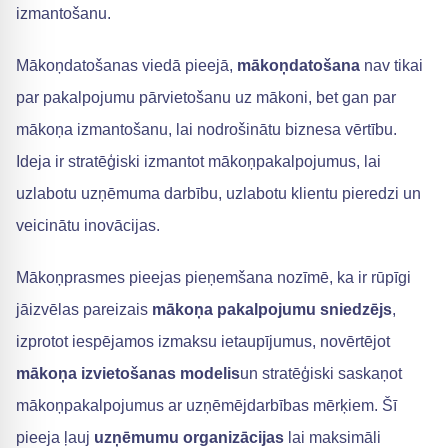
izmantošanu.
Mākoņdatošanas viedā pieejā,
mākoņdatošana
nav tikai
par pakalpojumu pārvietošanu uz mākoni, bet gan par
mākoņa izmantošanu, lai nodrošinātu biznesa vērtību.
Ideja ir stratēģiski izmantot mākoņpakalpojumus, lai
uzlabotu uzņēmuma darbību, uzlabotu klientu pieredzi un
veicinātu inovācijas.
Mākoņprasmes pieejas pieņemšana nozīmē, ka ir rūpīgi
jāizvēlas pareizais
mākoņa pakalpojumu sniedzējs
,
izprotot iespējamos izmaksu ietaupījumus, novērtējot
mākoņa izvietošanas modelis
un stratēģiski saskaņot
mākoņpakalpojumus ar uzņēmējdarbības mērķiem. Šī
pieeja ļauj
uzņēmumu organizācijas
lai maksimāli