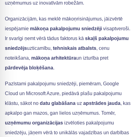
uzņēmumus uz inovatīvām robežām.
Organizācijām, kas meklē mākoņrisinājumus, jāizvērtē
iespējamie
mākoņa pakalpojumu sniedzēji
visaptveroši.
Ir svarīgi ņemt vērā tādus faktorus kā
skaļš pakalpojumu
sniedzējs
uzticamību,
tehniskais atbalsts
, cenu
noteikšana,
mākoņa arhitektūra
un izturība pret
pārdevēja bloķēšana
.
Pazīstami pakalpojumu sniedzēji, piemēram, Google
Cloud un Microsoft Azure, piedāvā plašu pakalpojumu
klāstu, sākot no
datu glabāšana
uz
apstrādes jauda
, kas
apkalpo gan mazos, gan lielos uzņēmumus. Tomēr,
uzņēmumu organizācijas
izvēloties pakalpojumu
sniedzēju, jāņem vērā to unikālās vajadzības un darbības