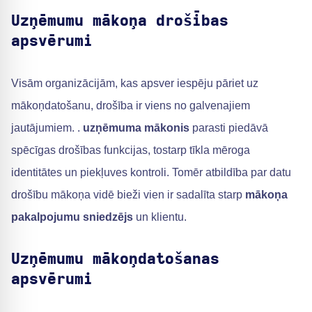
Uzņēmumu mākoņa drošības
apsvērumi
Visām organizācijām, kas apsver iespēju pāriet uz
mākoņdatošanu, drošība ir viens no galvenajiem
jautājumiem. .
uzņēmuma mākonis
parasti piedāvā
spēcīgas drošības funkcijas, tostarp tīkla mēroga
identitātes un piekļuves kontroli. Tomēr atbildība par datu
drošību mākoņa vidē bieži vien ir sadalīta starp
mākoņa
pakalpojumu sniedzējs
un klientu.
Uzņēmumu mākoņdatošanas
apsvērumi