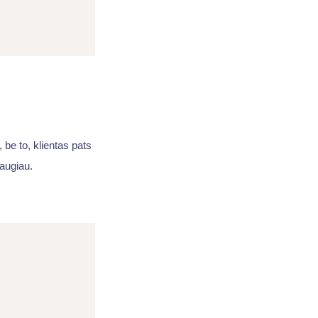
 be to, klientas pats
daugiau.