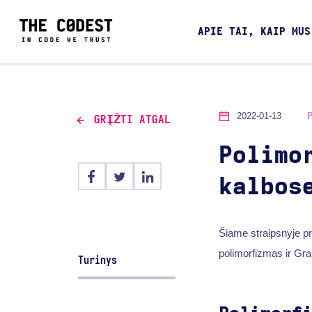
APIE TAI, KAIP MUS
2022-01-13
GRĮŽTI ATGAL
Polimo
kalbos
Šiame straipsnyje pr
polimorfizmas ir Gr
Turinys