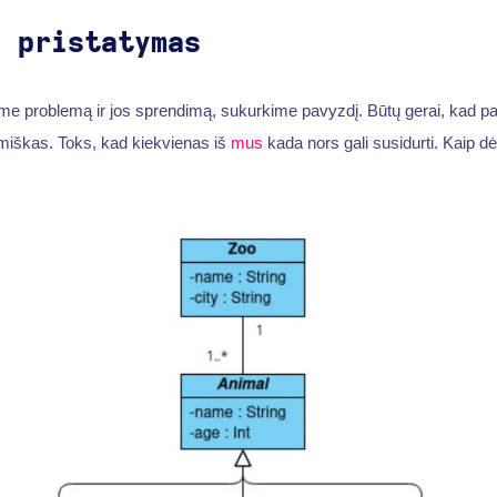
s pristatymas
me problemą ir jos sprendimą, sukurkime pavyzdį. Būtų gerai, kad p
emiškas. Toks, kad kiekvienas iš
mus
kada nors gali susidurti. Kaip dė