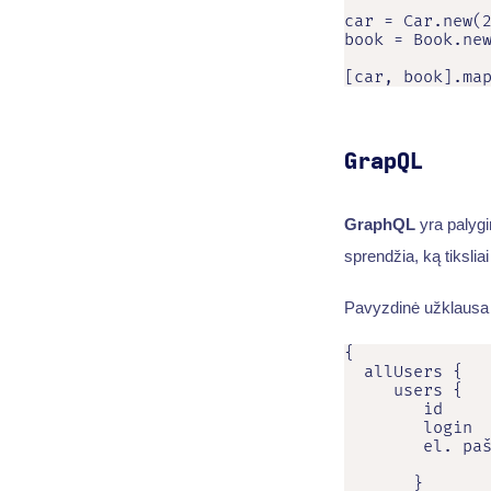
car = Car.new(2
book = Book.new
[car, book].ma
GrapQL
GraphQL
yra palygi
sprendžia, ką tiksliai
Pavyzdinė užklaus
{

  allUsers {

     users {

        id

        login

        el. paš
       }
