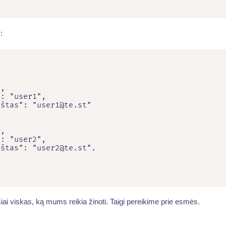
:


,

: "user1",

štas": "user1@te.st"

,

: "user2",

štas": "user2@te.st".

siai viskas, ką mums reikia žinoti. Taigi pereikime prie esmės.