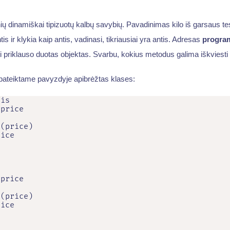
nių dinamiškai tipizuotų kalbų savybių. Pavadinimas kilo iš garsaus tes
tis ir klykia kaip antis, vadinasi, tikriausiai yra antis. Adresas
progra
ei priklauso duotas objektas. Svarbu, kokius metodus galima iškviesti 
ateiktame pavyzdyje apibrėžtas klases:
is

price

(price)

ice

price

(price)

ice
