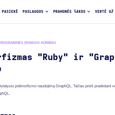
 PASIEKĖ
PASLAUGOS
PRAMONĖS ŠAKOS
VERTĖ UŽ
PROGRAMINĖS ĮRANGOS KŪRIMAS
rfizmas "Ruby" ir "Grap
e
istatysiu polimorfizmo naudojimą GraphQL. Tačiau prieš pradedant ver
aphQL.