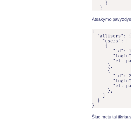
     }

   }
Atsakymo pavyzdys
{

  "allUsers": {
    "users": [

     {

        "id": 1
        "login"
        "el. pa
      },

      {

        "id": 2
        "login"
        "el. pa
      },

    ]

  }

}
Šiuo metu tai tikriau