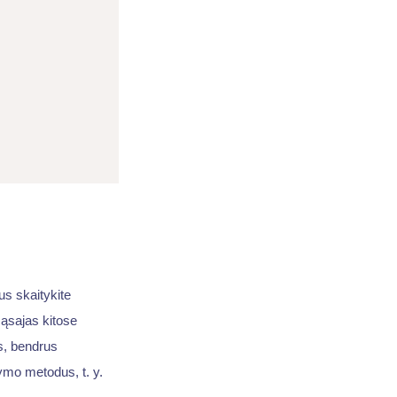
us skaitykite
sąsajas kitose
us, bendrus
tymo metodus, t. y.