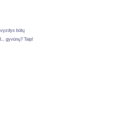
avyzdys būtų
l... gyvūnų? Taip!