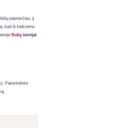
 būtų paprasčiau, ji
ia, kad iš kiekvieno
tainėje
Ruby
kūrėjai
s). Pakartotinės
mą.