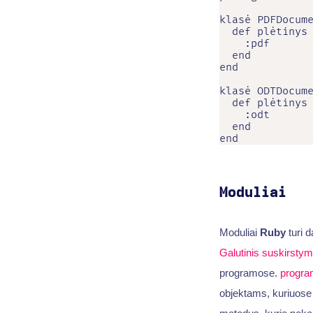
klasė PDFDocume
  def plėtinys

    :pdf

  end

end

klasė ODTDocume
  def plėtinys

    :odt

  end

end
Moduliai
Moduliai
Ruby
turi d
Galutinis suskirsty
programose.
progra
objektams, kuriuose 