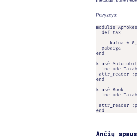
metodus, kurie nekei
Pavyzdys:
modulis Apmokes
  def tax

     kaina * 0,
  pabaiga

end

klasė Automobil
  include Taxab
 attr_reader :p
end

klasė Book

  include Taxab
 attr_reader :p
end
Ančių spaus