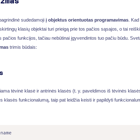
izmas
pagrindinė sudedamoji
į objektus orientuotas programavimas
. Kad
kirtingų klasių objektai turi prieigą prie tos pačios sąsajos, o tai reišk
tos pačios funkcijos, tačiau nebūtinai įgyvendintos tuo pačiu būdu. Sve
zmas
trimis būdais:
s
ama tėvinė klasė ir antrinės klasės (t. y. paveldimos iš tėvinės klasė
 klasės funkcionalumą, taip pat leidžia keisti ir papildyti funkcionalu
name
