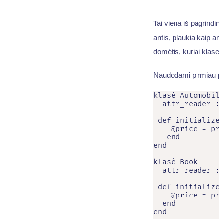
Tai viena iš pagrindi
antis, plaukia kaip an
domėtis, kuriai klas
Naudodami pirmiau p
klasė Automobil
  attr_reader :
 def initialize
    @price = pr
   end

end

klasė Book

  attr_reader :
 def initialize
    @price = pr
  end

end
