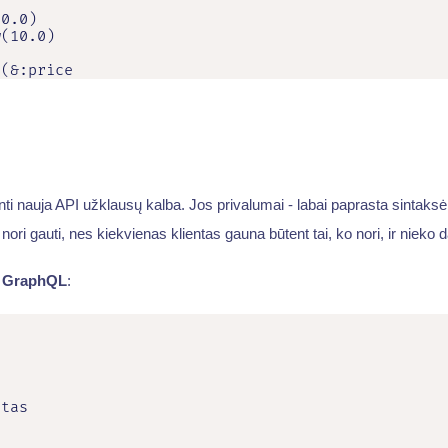
0.0)

(10.0)

p(&:price
nti nauja API užklausų kalba. Jos privalumai - labai paprasta sintaksė,
 nori gauti, nes kiekvienas klientas gauna būtent tai, ko nori, ir nieko 
a
GraphQL
:
tas
