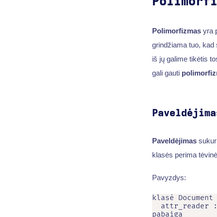
Polimorf
Polimorfizmas
yra 
grindžiama tuo, kad s
iš jų galime tikėtis 
gali gauti
polimorfi
Paveldėjima
Paveldėjimas
sukuri
klasės perima tėvinės
Pavyzdys:
klasė Document

  attr_reader :
pabaiga
