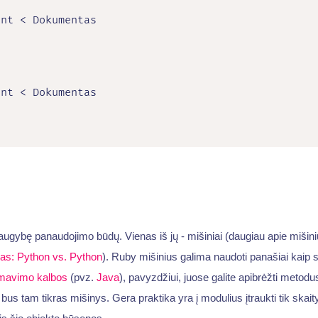
nt < Dokumentas

nt < Dokumentas

augybę panaudojimo būdų. Vienas iš jų - mišiniai (daugiau apie mišini
mas: Python vs. Python
). Ruby mišinius galima naudoti panašiai kaip 
mavimo kalbos
(pvz.
Java
), pavyzdžiui, juose galite apibrėžti metod
bus tam tikras mišinys. Gera praktika yra į modulius įtraukti tik skai