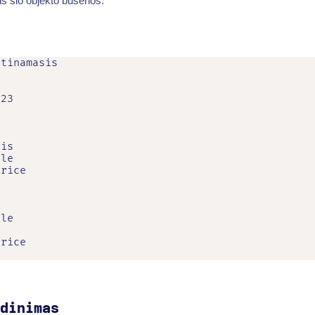
s šio objekto būsenos.
tinamasis

23

is

le

rice

le

rice

dinimas