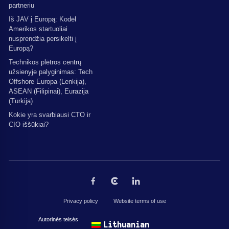
partneriu
Iš JAV į Europą: Kodėl
Amerikos startuoliai
nusprendžia persikelti į
Europą?
Technikos plėtros centrų
užsienyje palyginimas: Tech
Offshore Europa (Lenkija),
ASEAN (Filipinai), Eurazija
(Turkija)
Kokie yra svarbiausi CTO ir
CIO iššūkiai?
Privacy policy
Website terms of use
Autorinės teisės © 2026 The Codest. Visos teisės saugomos.
Lithuanian