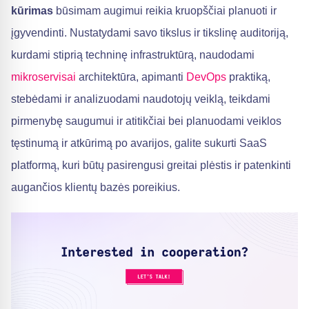
kūrimas
būsimam augimui reikia kruopščiai planuoti ir
įgyvendinti. Nustatydami savo tikslus ir tikslinę auditoriją,
kurdami stiprią techninę infrastruktūrą, naudodami
mikroservisai
architektūra, apimanti
DevOps
praktiką,
stebėdami ir analizuodami naudotojų veiklą, teikdami
pirmenybę saugumui ir atitikčiai bei planuodami veiklos
tęstinumą ir atkūrimą po avarijos, galite sukurti SaaS
platformą, kuri būtų pasirengusi greitai plėstis ir patenkinti
augančios klientų bazės poreikius.