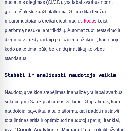
nuolatinis diegimas (CI/CD), yra labai svarbūs norint
greitai išplėsti SaaS platformą. Ši praktika leidžia
programuotojams greitai diegti naujus
kodas
keisti
platformą nesukeliant trikdžių. Automatizuoti testavimo ir
diegimo vamzdynai taip pat padeda užtikrinti, kad nauji
kodo pakeitimai būtų be klaidų ir atitiktų kokybės
standartus.
Stebėti ir analizuoti naudotojo veiklą
Naudotojų veiklos stebėjimas ir analizė yra labai svarbūs
sėkmingam SaaS platformos veikimui. Supratimas, kaip
naudotojai sąveikauja su platforma, gali padėti nustatyti
tobulintinas sritis ir optimizuoti naudotojų patirtį. Įrankiai,
pvz.
"Google Analytics
ir
"Mixpanel"
gali suteikti įžvalgų