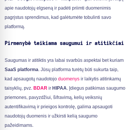
apie naudotojų elgseną ir padėti priimti duomenimis
pagrįstus sprendimus, kad galėtumėte tobulinti savo
platformą.
Pirmenybė teikiama saugumui ir atitikčiai
Saugumas ir atitiktis yra labai svarbūs aspektai bet kuriam
SaaS platforma
. Jūsų platforma turėtų būti sukurta taip,
kad apsaugotų naudotojo
duomenys
ir laikytis atitinkamų
taisyklių, pvz.
BDAR
ir
HIPAA
. Įdiegus patikimas saugumo
priemones, pavyzdžiui, šifravimą, kelių veiksnių
autentifikavimą ir prieigos kontrolę, galima apsaugoti
naudotojų duomenis ir užkirsti kelią saugumo
pažeidimams.