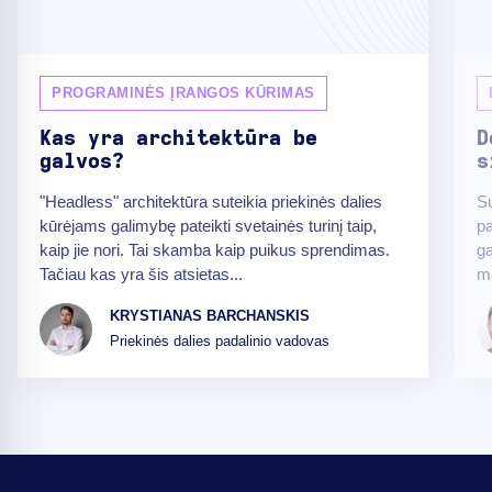
PROGRAMINĖS ĮRANGOS KŪRIMAS
Kas yra architektūra be
D
galvos?
s
"Headless" architektūra suteikia priekinės dalies
Su
kūrėjams galimybę pateikti svetainės turinį taip,
pa
kaip jie nori. Tai skamba kaip puikus sprendimas.
ga
Tačiau kas yra šis atsietas...
ma
KRYSTIANAS BARCHANSKIS
Priekinės dalies padalinio vadovas