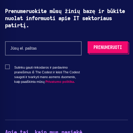
Prenumeruokite mūsų žinių bazę ir būkite
nuolat informuoti apie IT sektoriaus
patirtį.
Sutinku gauti rinkodaros ir pardavimo
pranešimus iš The Codest ir leisti The Codest
saugoti ir tvarkyti mano asmens duomenis,
kaip paaiškinta mūsų
Privatumo politika.
Apie tai, kaip mus pasiekė