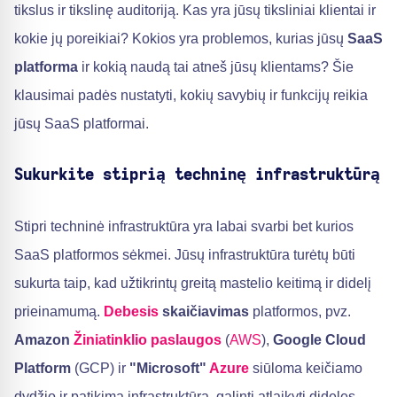
tikslus ir tikslinę auditoriją. Kas yra jūsų tiksliniai klientai ir
kokie jų poreikiai? Kokios yra problemos, kurias jūsų
SaaS
platforma
ir kokią naudą tai atneš jūsų klientams? Šie
klausimai padės nustatyti, kokių savybių ir funkcijų reikia
jūsų SaaS platformai.
Sukurkite stiprią techninę infrastruktūrą
Stipri techninė infrastruktūra yra labai svarbi bet kurios
SaaS platformos sėkmei. Jūsų infrastruktūra turėtų būti
sukurta taip, kad užtikrintų greitą mastelio keitimą ir didelį
prieinamumą.
Debesis
skaičiavimas
platformos, pvz.
Amazon
Žiniatinklio paslaugos
(
AWS
),
Google Cloud
Platform
(GCP) ir
"Microsoft"
Azure
siūloma keičiamo
dydžio ir patikima infrastruktūra, galinti atlaikyti dideles