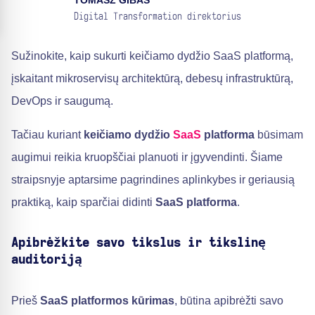
TOMASZ GIBAS
Digital Transformation direktorius
Sužinokite, kaip sukurti keičiamo dydžio SaaS platformą,
įskaitant mikroservisų architektūrą, debesų infrastruktūrą,
DevOps ir saugumą.
Tačiau kuriant
keičiamo dydžio
SaaS
platforma
būsimam
augimui reikia kruopščiai planuoti ir įgyvendinti. Šiame
straipsnyje aptarsime pagrindines aplinkybes ir geriausią
praktiką, kaip sparčiai didinti
SaaS platforma
.
Apibrėžkite savo tikslus ir tikslinę
auditoriją
Prieš
SaaS platformos kūrimas
, būtina apibrėžti savo