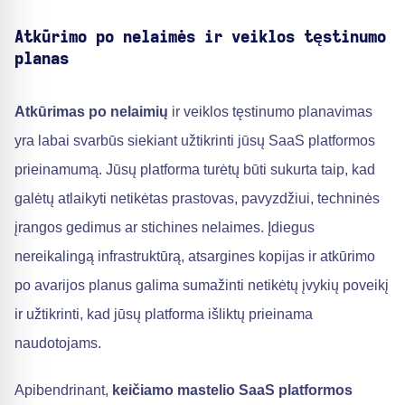
Atkūrimo po nelaimės ir veiklos tęstinumo
planas
Atkūrimas po nelaimių
ir veiklos tęstinumo planavimas
yra labai svarbūs siekiant užtikrinti jūsų SaaS platformos
prieinamumą. Jūsų platforma turėtų būti sukurta taip, kad
galėtų atlaikyti netikėtas prastovas, pavyzdžiui, techninės
įrangos gedimus ar stichines nelaimes. Įdiegus
nereikalingą infrastruktūrą, atsargines kopijas ir atkūrimo
po avarijos planus galima sumažinti netikėtų įvykių poveikį
ir užtikrinti, kad jūsų platforma išliktų prieinama
naudotojams.
Apibendrinant,
keičiamo mastelio SaaS platformos