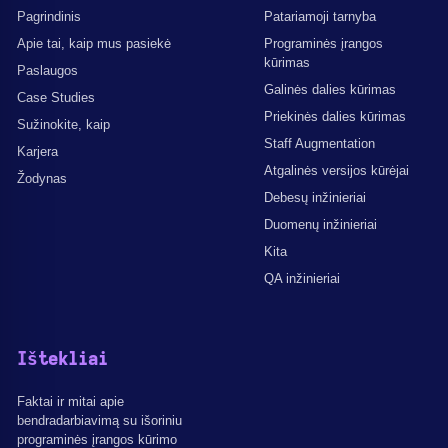
Pagrindinis
Patariamoji tarnyba
Apie tai, kaip mus pasiekė
Programinės įrangos
kūrimas
Paslaugos
Galinės dalies kūrimas
Case Studies
Priekinės dalies kūrimas
Sužinokite, kaip
Staff Augmentation
Karjera
Atgalinės versijos kūrėjai
Žodynas
Debesų inžinieriai
Duomenų inžinieriai
Kita
QA inžinieriai
Ištekliai
Faktai ir mitai apie
bendradarbiavimą su išoriniu
programinės įrangos kūrimo