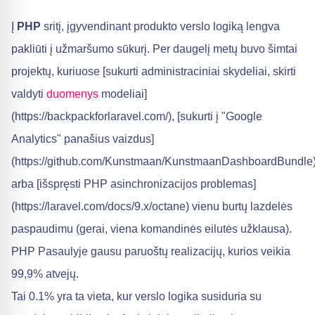
Į
PHP
sritį, įgyvendinant produkto verslo logiką lengva
pakliūti į užmaršumo sūkurį. Per daugelį metų buvo šimtai
projektų, kuriuose [sukurti administraciniai skydeliai, skirti
valdyti
duomenys
modeliai]
(https://backpackforlaravel.com/), [sukurti į "Google
Analytics" panašius vaizdus]
(https://github.com/Kunstmaan/KunstmaanDashboardBundle
arba [išspręsti PHP asinchronizacijos problemas]
(https://laravel.com/docs/9.x/octane) vienu burtų lazdelės
paspaudimu (gerai, viena komandinės eilutės užklausa).
PHP Pasaulyje gausu paruoštų realizacijų, kurios veikia
99,9% atvejų.
Tai 0.1% yra ta vieta, kur verslo logika susiduria su