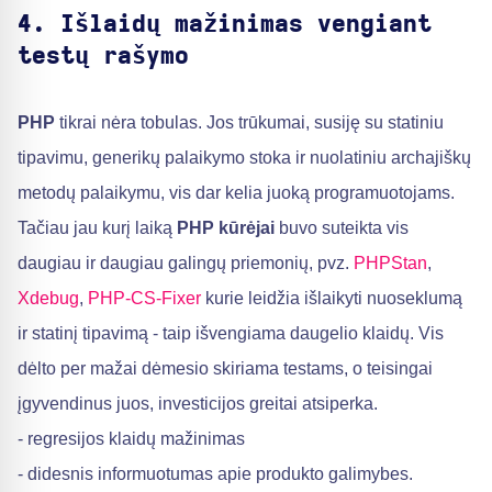
4. Išlaidų mažinimas vengiant
testų rašymo
PHP
tikrai nėra tobulas. Jos trūkumai, susiję su statiniu
tipavimu, generikų palaikymo stoka ir nuolatiniu archajiškų
metodų palaikymu, vis dar kelia juoką programuotojams.
Tačiau jau kurį laiką
PHP kūrėjai
buvo suteikta vis
daugiau ir daugiau galingų priemonių, pvz.
PHPStan
,
Xdebug
,
PHP-CS-Fixer
kurie leidžia išlaikyti nuoseklumą
ir statinį tipavimą - taip išvengiama daugelio klaidų. Vis
dėlto per mažai dėmesio skiriama testams, o teisingai
įgyvendinus juos, investicijos greitai atsiperka.
- regresijos klaidų mažinimas
- didesnis informuotumas apie produkto galimybes.