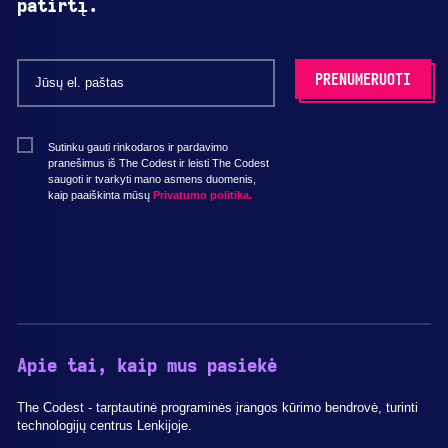
patirtį.
Sutinku gauti rinkodaros ir pardavimo
pranešimus iš The Codest ir leisti The Codest
saugoti ir tvarkyti mano asmens duomenis,
kaip paaiškinta mūsų
Privatumo politika.
Apie tai, kaip mus pasiekė
The Codest - tarptautinė programinės įrangos kūrimo bendrovė, turinti
technologijų centrus Lenkijoje.