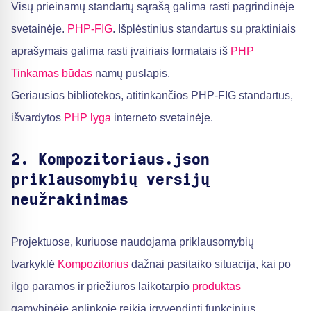
Visų prieinamų standartų sąrašą galima rasti pagrindinėje
svetainėje.
PHP-FIG
. Išplėstinius standartus su praktiniais
aprašymais galima rasti įvairiais formatais iš
PHP
Tinkamas būdas
namų puslapis.
Geriausios bibliotekos, atitinkančios PHP-FIG standartus,
išvardytos
PHP lyga
interneto svetainėje.
2. Kompozitoriaus.json
priklausomybių versijų
neužrakinimas
Projektuose, kuriuose naudojama priklausomybių
tvarkyklė
Kompozitorius
dažnai pasitaiko situacija, kai po
ilgo paramos ir priežiūros laikotarpio
produktas
gamybinėje aplinkoje reikia įgyvendinti funkcinius