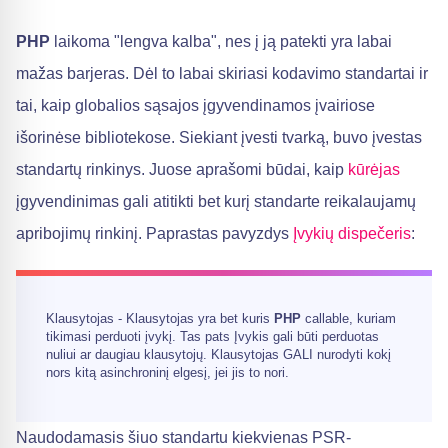
PHP
laikoma "lengva kalba", nes į ją patekti yra labai
mažas barjeras. Dėl to labai skiriasi kodavimo standartai ir
tai, kaip globalios sąsajos įgyvendinamos įvairiose
išorinėse bibliotekose. Siekiant įvesti tvarką, buvo įvestas
standartų rinkinys. Juose aprašomi būdai, kaip
kūrėjas
įgyvendinimas gali atitikti bet kurį standarte reikalaujamų
apribojimų rinkinį. Paprastas pavyzdys
Įvykių dispečeris
:
Klausytojas - Klausytojas yra bet kuris
PHP
callable, kuriam
tikimasi perduoti įvykį. Tas pats Įvykis gali būti perduotas
nuliui ar daugiau klausytojų. Klausytojas GALI nurodyti kokį
nors kitą asinchroninį elgesį, jei jis to nori.
Naudodamasis šiuo standartu kiekvienas PSR-