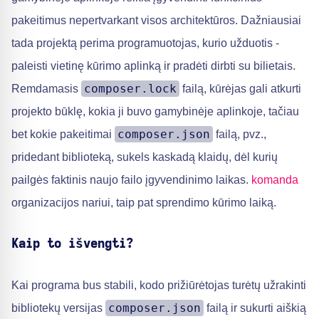
pakeitimus nepertvarkant visos architektūros. Dažniausiai
tada projektą perima programuotojas, kurio užduotis -
paleisti vietinę kūrimo aplinką ir pradėti dirbti su bilietais.
composer.lock
Remdamasis
failą, kūrėjas gali atkurti
projekto būklę, kokia ji buvo gamybinėje aplinkoje, tačiau
composer.json
bet kokie pakeitimai
failą, pvz.,
pridedant biblioteką, sukels kaskadą klaidų, dėl kurių
pailgės faktinis naujo failo įgyvendinimo laikas.
komanda
organizacijos nariui, taip pat sprendimo kūrimo laiką.
Kaip to išvengti?
Kai programa bus stabili, kodo prižiūrėtojas turėtų užrakinti
composer.json
bibliotekų versijas
failą ir sukurti aiškią