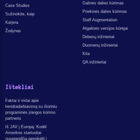
Galinės dalies kūrimas
Case Studies
Priekinės dalies kūrimas
Sužinokite, kaip
Staff Augmentation
Karjera
Atgalinės versijos kūrėjai
Žodynas
Debesų inžinieriai
Duomenų inžinieriai
Kita
QA inžinieriai
Ištekliai
Faktai ir mitai apie
bendradarbiavimą su išoriniu
programinės įrangos kūrimo
partneriu
Iš JAV į Europą: Kodėl
Amerikos startuoliai
nusprendžia persikelti į