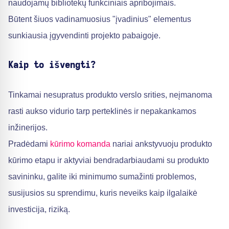
naudojamų bibliotekų funkciniais apribojimais.
Būtent šiuos vadinamuosius "įvadinius" elementus
sunkiausia įgyvendinti projekto pabaigoje.
Kaip to išvengti?
Tinkamai nesupratus produkto verslo srities, neįmanoma
rasti aukso vidurio tarp perteklinės ir nepakankamos
inžinerijos.
Pradėdami
kūrimo komanda
nariai ankstyvuoju produkto
kūrimo etapu ir aktyviai bendradarbiaudami su produkto
savininku, galite iki minimumo sumažinti problemos,
susijusios su sprendimu, kuris neveiks kaip ilgalaikė
investicija, riziką.