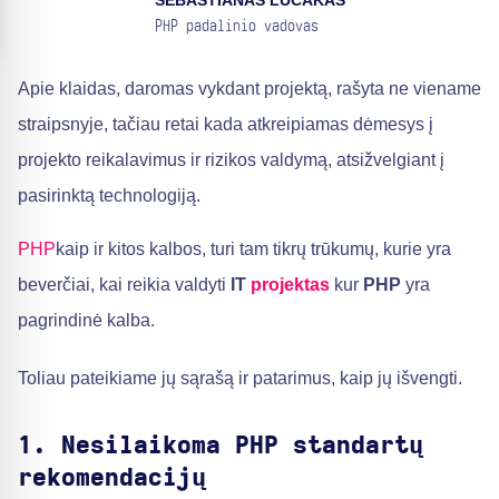
SEBASTIANAS LUČAKAS
PHP padalinio vadovas
Apie klaidas, daromas vykdant projektą, rašyta ne viename
straipsnyje, tačiau retai kada atkreipiamas dėmesys į
projekto reikalavimus ir rizikos valdymą, atsižvelgiant į
pasirinktą technologiją.
PHP
kaip ir kitos kalbos, turi tam tikrų trūkumų, kurie yra
beverčiai, kai reikia valdyti
IT
projektas
kur
PHP
yra
pagrindinė kalba.
Toliau pateikiame jų sąrašą ir patarimus, kaip jų išvengti.
1. Nesilaikoma PHP standartų
rekomendacijų