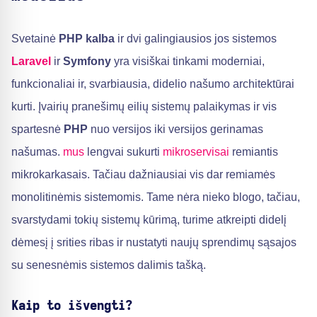
Svetainė
PHP kalba
ir dvi galingiausios jos sistemos
Laravel
ir
Symfony
yra visiškai tinkami moderniai,
funkcionaliai ir, svarbiausia, didelio našumo architektūrai
kurti. Įvairių pranešimų eilių sistemų palaikymas ir vis
spartesnė
PHP
nuo versijos iki versijos gerinamas
našumas.
mus
lengvai sukurti
mikroservisai
remiantis
mikrokarkasais. Tačiau dažniausiai vis dar remiamės
monolitinėmis sistemomis. Tame nėra nieko blogo, tačiau,
svarstydami tokių sistemų kūrimą, turime atkreipti didelį
dėmesį į srities ribas ir nustatyti naujų sprendimų sąsajos
su senesnėmis sistemos dalimis tašką.
Kaip to išvengti?