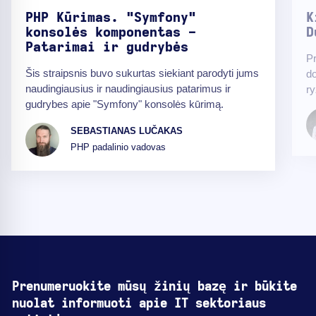
PHP Kūrimas. "Symfony"
K
konsolės komponentas -
D
Patarimai ir gudrybės
Pr
Šis straipsnis buvo sukurtas siekiant parodyti jums
d
naudingiausius ir naudingiausius patarimus ir
ry
gudrybes apie "Symfony" konsolės kūrimą.
SEBASTIANAS LUČAKAS
PHP padalinio vadovas
Prenumeruokite mūsų žinių bazę ir būkite
nuolat informuoti apie IT sektoriaus