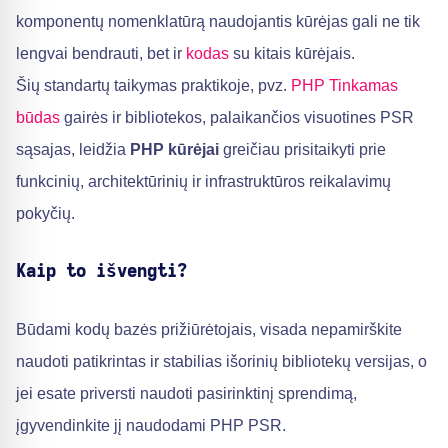
komponentų nomenklatūrą naudojantis kūrėjas gali ne tik
lengvai bendrauti, bet ir
kodas
su kitais kūrėjais.
Šių standartų taikymas praktikoje, pvz.
PHP Tinkamas
būdas
gairės ir bibliotekos, palaikančios visuotines PSR
sąsajas, leidžia
PHP kūrėjai
greičiau prisitaikyti prie
funkcinių, architektūrinių ir infrastruktūros reikalavimų
pokyčių.
Kaip to išvengti?
Būdami kodų bazės prižiūrėtojais, visada nepamirškite
naudoti patikrintas ir stabilias išorinių bibliotekų versijas, o
jei esate priversti naudoti pasirinktinį sprendimą,
įgyvendinkite jį naudodami PHP PSR.