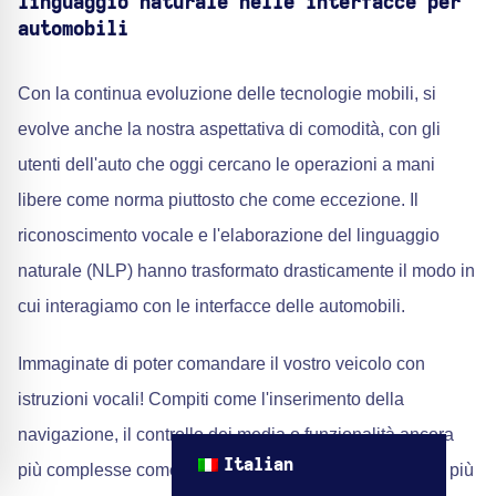
linguaggio naturale nelle interfacce per
automobili
Con la continua evoluzione delle tecnologie mobili, si
evolve anche la nostra aspettativa di comodità, con gli
utenti dell'auto che oggi cercano le operazioni a mani
libere come norma piuttosto che come eccezione. Il
riconoscimento vocale e l'elaborazione del linguaggio
naturale (NLP) hanno trasformato drasticamente il modo in
cui interagiamo con le interfacce delle automobili.
Immaginate di poter comandare il vostro veicolo con
istruzioni vocali! Compiti come l'inserimento della
navigazione, il controllo dei media o funzionalità ancora
Italian
più complesse come l'avviamento a distanza non sono più