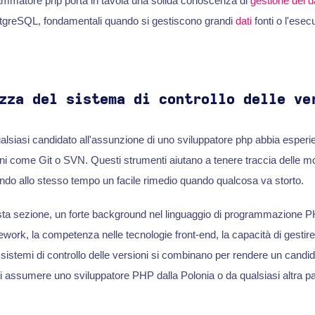
ammatore php porta in tavola una solida conoscenza di
gestione del 
reSQL, fondamentali quando si gestiscono grandi
dati
fonti o l'esec
zza del sistema di controllo delle ve
alsiasi candidato all'assunzione di uno sviluppatore php abbia esperi
oni come Git o SVN. Questi strumenti aiutano a tenere traccia delle mo
ndo allo stesso tempo un facile rimedio quando qualcosa va storto.
ta sezione, un forte background nel linguaggio di programmazione PH
mework, la competenza nelle tecnologie front-end, la capacità di gestire 
sistemi di controllo delle versioni si combinano per rendere un candid
i assumere uno sviluppatore PHP dalla Polonia o da qualsiasi altra p