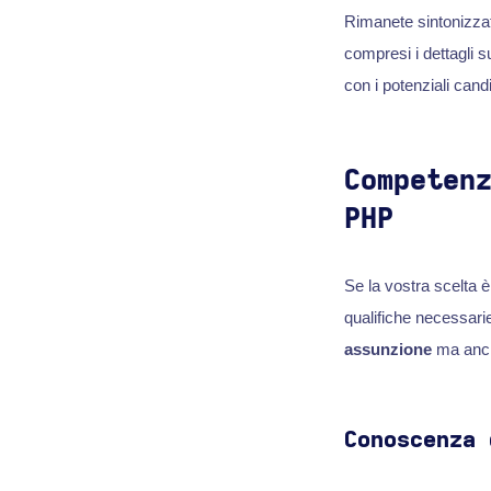
Rimanete sintonizzat
compresi i dettagli s
con i potenziali cand
Competen
PHP
Se la vostra scelta 
qualifiche necessari
assunzione
ma anch
Conoscenza 