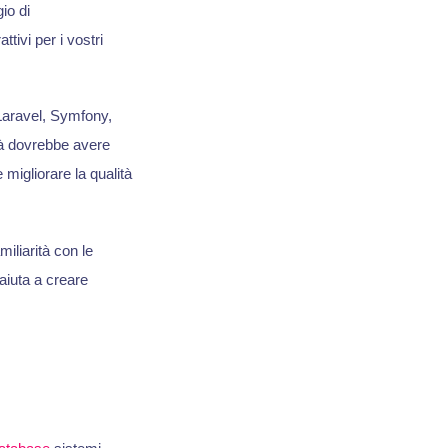
io di
ivi per i vostri
Laravel, Symfony,
tà dovrebbe avere
 migliorare la qualità
iliarità con le
iuta a creare