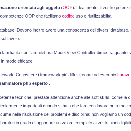
azione orientata agli oggetti
(
OOP
): Idealmente, il vostro potenzi
i competenze OOP che facilitano
codice
uso e riutilizzabilità.
tabase: Devono inoltre avere una conoscenza dei diversi database
ul tavolo.
familiarità con l'architettura Model View Controller dimostra quanto s
 in modo efficace.
ework: Conoscere i framework più diffusi, come ad esempio
Larave
rammatore php esperto
.
mpetenze tecniche, prestate attenzione anche alle soft skills, come le c
colarmente importanti quando si ha a che fare con lavoratori remoti o
acume nella risoluzione dei problemi e disciplina: non vogliamo un codi
oratori in grado di apportare un valore completo ai vostri piani digitali