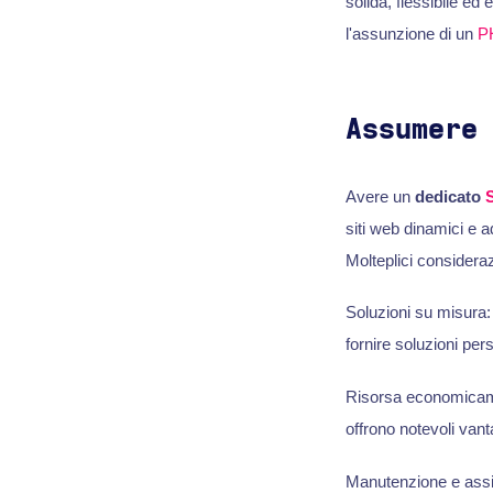
solida, flessibile ed 
l'assunzione di un
P
Assumere
Avere un
dedicato
siti web dinamici e a
Molteplici consideraz
Soluzioni su misura:
fornire soluzioni per
Risorsa economicame
offrono notevoli vant
Manutenzione e assi