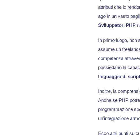
attributi che lo ren
ago in un vasto pagli
Sviluppatori PHP
ri
In primo luogo, non 
assume un freelanc
competenza attraverso
possiedano la capacit
linguaggio di scrip
Inoltre, la comprensi
Anche se PHP potrebbe
programmazione spess
un'integrazione armoni
Ecco altri punti su c