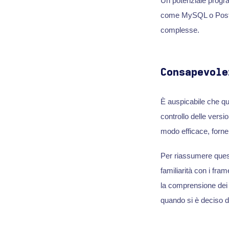
Un potenziale progr
come MySQL o Postg
complesse.
Consapevole
È auspicabile che qu
controllo delle versi
modo efficace, forne
Per riassumere ques
familiarità con i fra
la comprensione dei 
quando si è deciso d