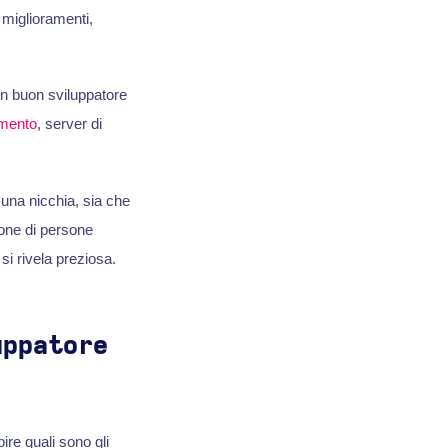
miglioramenti,
un buon sviluppatore
mento
, server di
si una nicchia, sia che
ione di persone
si rivela preziosa.
uppatore
re quali sono gli