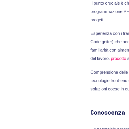
Il punto cruciale è 
programmazione PHP. 
progetti.
Esperienza con i fr
CodeIgniter) che acc
familiarità con almeno
del lavoro.
prodotto
s
Comprensione delle t
tecnologie front-en
soluzioni coese in cu
Conoscenza 