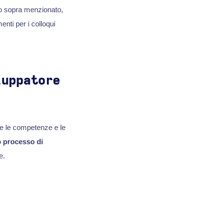
nto sopra menzionato,
enti per i colloqui
luppatore
re le competenze e le
o
processo di
e.