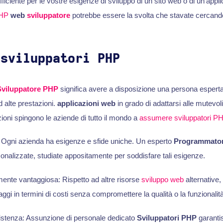
efficiente per le vostre esigenze di sviluppo di un sito web o di un'appl
HP
web
sviluppatore
potrebbe essere la svolta che stavate cercand
 sviluppatori PHP
Sviluppatore PHP
significa avere a disposizione una persona esperta
d alte prestazioni.
applicazioni web
in grado di adattarsi alle mutevol
ioni spingono le aziende di tutto il mondo a
assumere sviluppatori P
 Ogni azienda ha esigenze e sfide uniche. Un esperto
Programmato
sonalizzate, studiate appositamente per soddisfare tali esigenze.
nte vantaggiosa: Rispetto ad altre risorse
sviluppo web
alternative,
aggi in termini di costi senza compromettere la qualità o la funzionalità
stenza: Assunzione di personale dedicato
Sviluppatori PHP
garanti