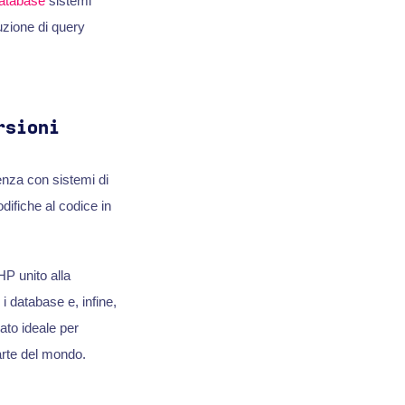
database
sistemi
uzione di query
rsioni
enza con sistemi di
difiche al codice in
P unito alla
i database e, infine,
ato ideale per
arte del mondo.