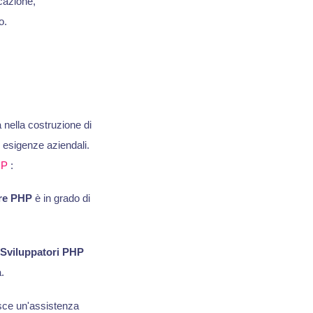
icazione,
o.
 nella costruzione di
i esigenze aziendali.
HP
:
re PHP
è in grado di
Sviluppatori PHP
.
sce un'assistenza