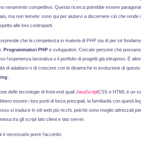
dono veramente competitivo. Questa ricerca potrebbe essere paragonata
aio, ma non temete: sono qui per aiutarvi a discernere ciò che rende i
spetto alle loro controparti.
sorprende che la competenza in materia di PHP sia di per sé fondame
e.
Programmatori PHP
e sviluppatori. Cercate persone che possano
 l'esperienza lavorativa o il portfolio di progetti già intrapresi. È alt
à di adattarsi e di crescere con le dinamiche in evoluzione di questo 
ting
.
one delle tecnologie di front-end quali
JavaScript
CSS e HTML è un vant
ro essere i loro punti di forza principali, la familiarità con questi lin
o si traduce in siti web più ricchi, poiché sono meglio attrezzati per
osa tra gli script lato client e lato server.
ui è necessario porre l'accento: