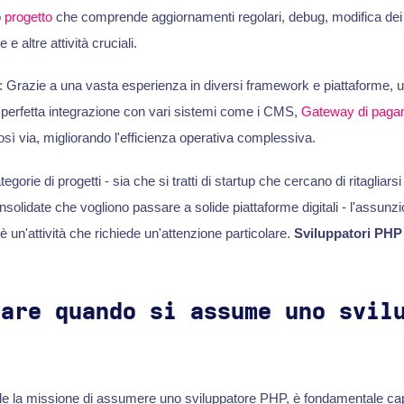
o
progetto
che comprende aggiornamenti regolari, debug, modifica dei 
e altre attività cruciali.
a: Grazie a una vasta esperienza in diversi framework e piattaforme, 
perfetta integrazione con vari sistemi come i CMS,
Gateway di paga
osì via, migliorando l'efficienza operativa complessiva.
ategorie di progetti - sia che si tratti di startup che cercano di ritagliar
consolidate che vogliono passare a solide piattaforme digitali - l'assunz
 è un'attività che richiede un'attenzione particolare.
Sviluppatori PHP
care quando si assume uno svil
e la missione di assumere uno sviluppatore PHP, è fondamentale capi