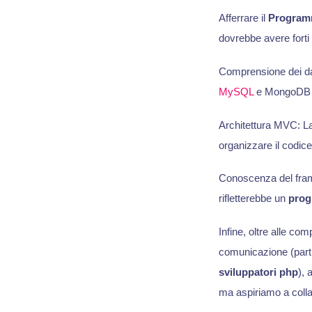
Afferrare il
Programm
dovrebbe avere fort
Comprensione dei da
MySQL
e MongoDB s
Architettura MVC: La 
organizzare il codice
Conoscenza del fram
rifletterebbe un
prog
Infine, oltre alle co
comunicazione (parti
sviluppatori php
), 
ma aspiriamo a collab