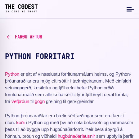
FARÐU AFTUR
PYTHON FORRITARI
Python
er eitt af vinsælustu forritunarmálum heims, og Python-
þróunaraðilar eru mjög eftirsóttir í tæknigeiranum. Með einfaldri
setningagerð, læsileika og fjölhæfni hefur Python orðið
forritunarmálið sem allir snúa sér til fyrir fjölbreytt úrval forrita,
frá
vefþróun
til
gögn
greining til gervigreindar.
Python-þróunaraðilar eru hæfir sérfræðingar sem eru færir í
ritun.
kóði
í Python og með því að nota bókasöfn og rammasöfn
þess til að byggja upp hugbúnaðarforrit. Þeir bera ábyrgð á
hönnun, þróun og viðhaldi
hugbúnaðarlausnir
sem uppfylla þarfir