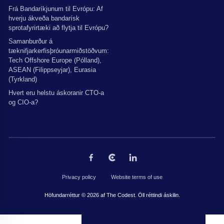
Frá Bandaríkjunum til Evrópu: Af
hverju ákveða bandarísk
sprotafyrirtæki að flytja til Evrópu?
Samanburður á
tæknifjarkerfisþróunarmiðstöðvum:
Tech Offshore Europe (Pólland),
ASEAN (Filippseyjar), Eurasia
(Tyrkland)
Hvert eru helstu áskoranir CTO-a
og CIO-a?
Privacy policy
Website terms of use
Höfundarréttur © 2026 af The Codest. Öll réttindi áskilin.