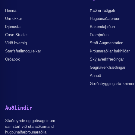
Heima
Það er ráðgjafi
Um okkur
Hugbúnaðarþróun
Þjónusta
Bakendaþróun
Case Studies
Framþróun
Vitið hvernig
Staff Augmentation
Starfsferilmöguleikar
Þróunaraðilar bakhliðar
Orðabók
Skýjaverkfræðingar
Gagnaverkfræðingar
Annað
Gæðatryggingartæknime
Auðlindir
Staðreyndir og goðsagnir um
samstarf við utanaðkomandi
hugbúnaðarþróunaraðila