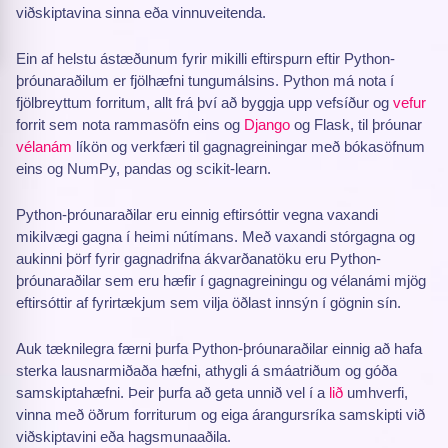
viðskiptavina sinna eða vinnuveitenda.
Ein af helstu ástæðunum fyrir mikilli eftirspurn eftir Python-
þróunaraðilum er fjölhæfni tungumálsins. Python má nota í
fjölbreyttum forritum, allt frá því að byggja upp vefsíður og
vefur
forrit sem nota rammasöfn eins og
Django
og Flask, til þróunar
vélanám
líkön og verkfæri til gagnagreiningar með bókasöfnum
eins og NumPy, pandas og scikit-learn.
Python-þróunaraðilar eru einnig eftirsóttir vegna vaxandi
mikilvægi gagna í heimi nútímans. Með vaxandi stórgagna og
aukinni þörf fyrir gagnadrifna ákvarðanatöku eru Python-
þróunaraðilar sem eru hæfir í gagnagreiningu og vélanámi mjög
eftirsóttir af fyrirtækjum sem vilja öðlast innsýn í gögnin sín.
Auk tæknilegra færni þurfa Python-þróunaraðilar einnig að hafa
sterka lausnarmiðaða hæfni, athygli á smáatriðum og góða
samskiptahæfni. Þeir þurfa að geta unnið vel í a
lið
umhverfi,
vinna með öðrum forriturum og eiga árangursríka samskipti við
viðskiptavini eða hagsmunaaðila.