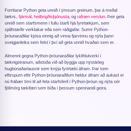
Forritarar Python geta unnið í ýmsum greinum, þar á meðal
tækni.,
fjármál
,
heilbrigðisþjónusta
, og
rafræn verslun
. Þeir geta
unnið sem starfsmenn í fullu starfi hjá fyrirtækjum, sem
sjálfstæðir verktakar eða sem ráðgjafar. Sumir Python-
þróunaraðilar kjósa einnig að vinna fjarvinnu og nýta þann
sveigjanleika sem felst í því að geta unnið hvaðan sem er.
Almennt gegna Python-þróunaraðilar lykilhlutverki í
tæknigeiranum, aðstoða við að byggja upp nýstárleg
hugbúnaðarlausnir sem knýja fyrirtæki áfram. Þar sem
eftirspurn eftir Python-þróunaraðilum heldur áfram að aukast er
nú frábær tími til að feta starfsferil í Python-þróun og nýta sér
fjölmörg tækifæri sem bíða í þessum spennandi geira.