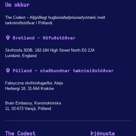
Um okkur
The Codest – Alþjóðlegt hugbúnaðarþróunarfyrirtæki með
tæknimiðstöðvar í Póllandi.
Bretland - Höfuðstöðvar
Skrifstofa 303B, 182-184 High Street North E6 2JA
Lundúnir, England
Pólland - staðbundnar tæknimiðstöðvar
Fabryczna skrifstofugarður, Aleja
Herbergi 18, 31-564 Kraków
Brain Embassy, Konstruktorska
11, 02-673 Varsjá, Pólland
The Codest
Þjónusta