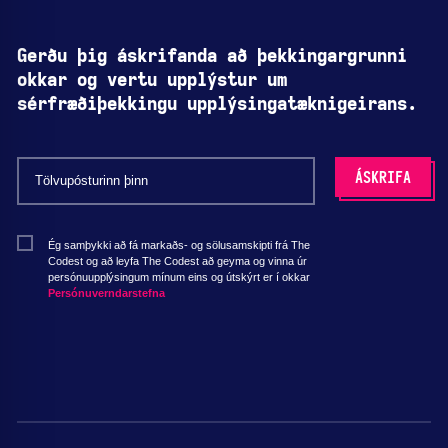
Gerðu þig áskrifanda að þekkingargrunni
okkar og vertu upplýstur um
sérfræðiþekkingu upplýsingatæknigeirans.
Ég samþykki að fá markaðs- og sölusamskipti frá The
Codest og að leyfa The Codest að geyma og vinna úr
persónuupplýsingum mínum eins og útskýrt er í okkar
Persónuverndarstefna