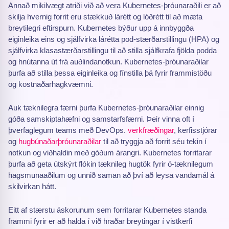
Annað mikilvægt atriði við að vera Kubernetes-þróunaraðili er að
skilja hvernig forrit eru stækkuð lárétt og lóðrétt til að mæta
breytilegri eftirspurn. Kubernetes býður upp á innbyggða
eiginleika eins og sjálfvirka lárétta pod-stærðarstillingu (HPA) og
sjálfvirka klasastærðarstillingu til að stilla sjálfkrafa fjölda podda
og hnútanna út frá auðlindanotkun. Kubernetes-þróunaraðilar
þurfa að stilla þessa eiginleika og fínstilla þá fyrir frammistöðu
og kostnaðarhagkvæmni.
Auk tæknilegra færni þurfa Kubernetes-þróunaraðilar einnig
góða samskiptahæfni og samstarfsfærni. Þeir vinna oft í
þverfaglegum teams með DevOps.
verkfræðingar
, kerfisstjórar
og
hugbúnaðarþróunaraðilar
til að tryggja að forrit séu tekin í
notkun og viðhaldin með góðum árangri. Kubernetes forritarar
þurfa að geta útskýrt flókin tæknileg hugtök fyrir ó-tæknilegum
hagsmunaaðilum og unnið saman að því að leysa vandamál á
skilvirkan hátt.
Eitt af stærstu áskorunum sem forritarar Kubernetes standa
frammi fyrir er að halda í við hraðar breytingar í vistkerfi