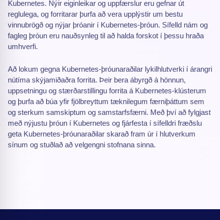
Kubernetes. Nýir eiginleikar og uppfærslur eru gefnar út
reglulega, og forritarar þurfa að vera upplýstir um bestu
vinnubrögð og nýjar þróanir í Kubernetes-þróun. Sífelld nám og
fagleg þróun eru nauðsynleg til að halda forskot í þessu hraða
umhverfi.
Að lokum gegna Kubernetes-þróunaraðilar lykilhlutverki í árangri
nútíma skýjamiðaðra forrita. Þeir bera ábyrgð á hönnun,
uppsetningu og stærðarstillingu forrita á Kubernetes-klústerum
og þurfa að búa yfir fjölbreyttum tæknilegum færniþáttum sem
og sterkum samskiptum og samstarfsfærni. Með því að fylgjast
með nýjustu þróun í Kubernetes og fjárfesta í sífelldri fræðslu
geta Kubernetes-þróunaraðilar skarað fram úr í hlutverkum
sínum og stuðlað að velgengni stofnana sinna.