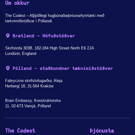
Um okkur
The Codest – Alþjóðlegt hugbúnaðarþróunarfyrirtæki með
tæknimiðstöðvar í Póllandi.
Bretland - Höfuðstöðvar
Skrifstofa 303B, 182-184 High Street North E6 2JA
Lundúnir, England
Pólland - staðbundnar tæknimiðstöðvar
Fabryczna skrifstofugarður, Aleja
Herbergi 18, 31-564 Kraków
Brain Embassy, Konstruktorska
11, 02-673 Varsjá, Pólland
The Codest
Þjónusta