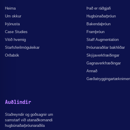
Heima
Það er ráðgjafi
Um okkur
Hugbúnaðarþróun
Þjónusta
Bakendaþróun
Case Studies
Framþróun
Vitið hvernig
Staff Augmentation
Starfsferilmöguleikar
Þróunaraðilar bakhliðar
Orðabók
Skýjaverkfræðingar
Gagnaverkfræðingar
Annað
Gæðatryggingartæknime
Auðlindir
Staðreyndir og goðsagnir um
samstarf við utanaðkomandi
hugbúnaðarþróunaraðila