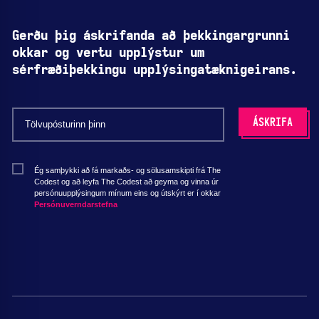
Gerðu þig áskrifanda að þekkingargrunni
okkar og vertu upplýstur um
sérfræðiþekkingu upplýsingatæknigeirans.
Ég samþykki að fá markaðs- og sölusamskipti frá The
Codest og að leyfa The Codest að geyma og vinna úr
persónuupplýsingum mínum eins og útskýrt er í okkar
Persónuverndarstefna