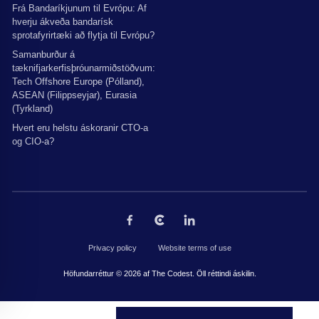
Frá Bandaríkjunum til Evrópu: Af
hverju ákveða bandarísk
sprotafyrirtæki að flytja til Evrópu?
Samanburður á
tæknifjarkerfisþróunarmiðstöðvum:
Tech Offshore Europe (Pólland),
ASEAN (Filippseyjar), Eurasia
(Tyrkland)
Hvert eru helstu áskoranir CTO-a
og CIO-a?
Privacy policy
Website terms of use
Höfundarréttur © 2026 af The Codest. Öll réttindi áskilin.