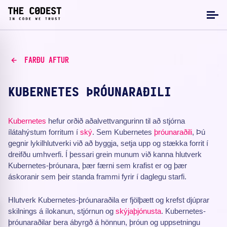
FARÐU AFTUR
KUBERNETES ÞRÓUNARAÐILI
Kubernetes
hefur orðið aðalvettvangurinn til að stjórna
ílátahýstum forritum í
ský
. Sem Kubernetes
þróunaraðili
, Þú
gegnir lykilhlutverki við að byggja, setja upp og stækka forrit í
dreifðu umhverfi. Í þessari grein munum við kanna hlutverk
Kubernetes-þróunara, þær færni sem krafist er og þær
áskoranir sem þeir standa frammi fyrir í daglegu starfi.
Hlutverk Kubernetes-þróunaraðila er fjölþætt og krefst djúprar
skilnings á ílokanun, stjórnun og
skýjaþjónusta
. Kubernetes-
þróunaraðilar bera ábyrgð á hönnun, þróun og uppsetningu