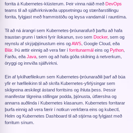
forrita á Kubernetes-klústerum. Þeir vinna náið með
DevOps
teams til að sjálfvirknivæða uppsetningu og stærðarstillingu
forrita, fylgjast með frammistöðu og leysa vandamál í rauntíma.
Til að ná árangri sem Kubernetes-þróunarafurð þarftu að hafa
traustan grunn í tækni fyrir ílokanun, svo sem
Docker
, sem og
reynslu af skýjaþjónustum eins og
AWS
, Google Cloud, eða
Blár
. Þú ættir einnig að vera fær í
forritunarmál
eins og
Python
,
Farðu, eða
Java
, sem og að hafa góða skilning á netverkum,
öryggi og innviða sjálfvirkni.
Ein af lykilhæfileikum sem Kubernetes-þróunaraðili þarf að búa
yfir er hæfileikinn til að skrifa Kubernetes-yfirlýsingar sem
skilgreina æskilegt ástand forritsins og íhluta þess. Þessir
manifestar tilgreina stillingar podda, þjónusta, útfærslna og
annarra auðlinda í Kubernetes klasanum. Kubernetes forritarar
þurfa einnig að vera færir í notkun verkfæra eins og kubectl,
Helm og Kubernetes Dashboard til að stjórna og fylgjast með
forritum sínum.