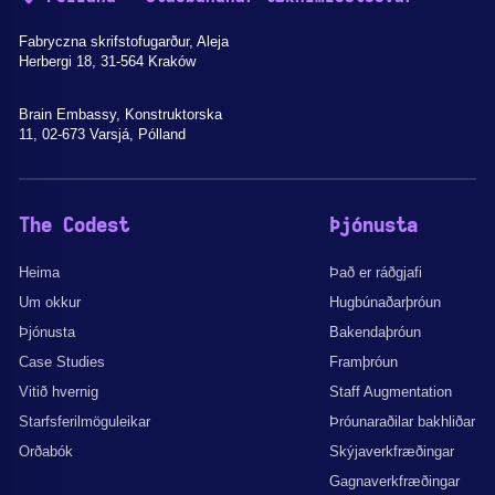
Fabryczna skrifstofugarður, Aleja
Herbergi 18, 31-564 Kraków
Brain Embassy, Konstruktorska
11, 02-673 Varsjá, Pólland
The Codest
Þjónusta
Heima
Það er ráðgjafi
Um okkur
Hugbúnaðarþróun
Þjónusta
Bakendaþróun
Case Studies
Framþróun
Vitið hvernig
Staff Augmentation
Starfsferilmöguleikar
Þróunaraðilar bakhliðar
Orðabók
Skýjaverkfræðingar
Gagnaverkfræðingar