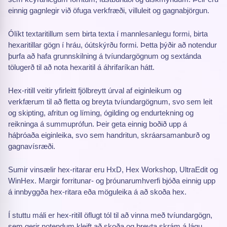
einnig gagnlegir við öfuga verkfræði, villuleit og gagnabjörgun.
Ólíkt textaritillum sem birta texta í mannlesanlegu formi, birta
hexaritillar gögn í hráu, óútskýrðu formi. Þetta þýðir að notendur
þurfa að hafa grunnskilning á tvíundargögnum og sextánda
tölugerð til að nota hexaritil á áhrifaríkan hátt.
Hex-ritill veitir yfirleitt fjölbreytt úrval af eiginleikum og
verkfærum til að fletta og breyta tvíundargögnum, svo sem leit
og skipting, afritun og líming, ógilding og endurtekning og
reikninga á summuprófun. Þeir geta einnig boðið upp á
háþróaða eiginleika, svo sem handritun, skráarsamanburð og
gagnavísræði.
Sumir vinsælir hex-ritarar eru HxD, Hex Workshop, UltraEdit og
WinHex. Margir forritunar- og þróunarumhverfi bjóða einnig upp
á innbyggða hex-ritara eða möguleika á að skoða hex.
Í stuttu máli er hex-ritill öflugt tól til að vinna með tvíundargögn,
sem gerir notendum kleift að skoða og breyta skrám á lágu