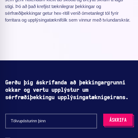
stigi. Þó að það krefjist tæknilegrar þekkingar og
sérfræðiþekkingar getur hex-ritill verið ómetanlegt tól fyrir
forritara og upplýsingatæknifólk sem vinnur með tvíundarskrár.
Gerðu þig áskrifanda að þekkingargrunni
okkar og vertu upplýstur um
sérfræðiþekkingu upplýsingatæknigeirans.