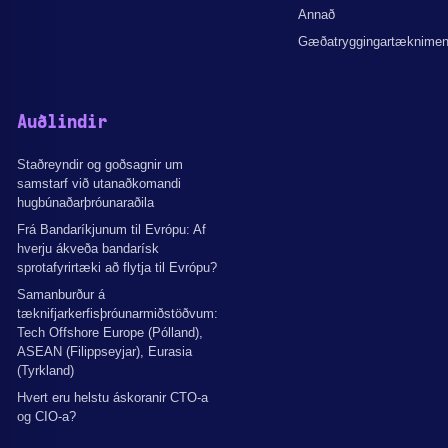
Annað
Gæðatryggingartæknime
Auðlindir
Staðreyndir og goðsagnir um
samstarf við utanaðkomandi
hugbúnaðarþróunaraðila
Frá Bandaríkjunum til Evrópu: Af
hverju ákveða bandarísk
sprotafyrirtæki að flytja til Evrópu?
Samanburður á
tæknifjarkerfisþróunarmiðstöðvum:
Tech Offshore Europe (Pólland),
ASEAN (Filippseyjar), Eurasia
(Tyrkland)
Hvert eru helstu áskoranir CTO-a
og CIO-a?