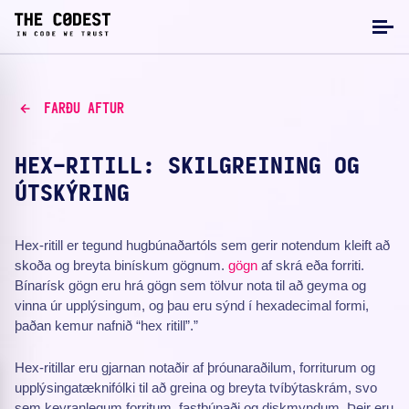
FARÐU AFTUR
HEX-RITILL: SKILGREINING OG
ÚTSKÝRING
Hex-ritill er tegund hugbúnaðartóls sem gerir notendum kleift að
skoða og breyta binískum gögnum.
gögn
af skrá eða forriti.
Bínarísk gögn eru hrá gögn sem tölvur nota til að geyma og
vinna úr upplýsingum, og þau eru sýnd í hexadecimal formi,
þaðan kemur nafnið “hex ritill”.”
Hex-ritillar eru gjarnan notaðir af þróunaraðilum, forriturum og
upplýsingatæknifólki til að greina og breyta tvíbýtaskrám, svo
sem keyranlegum forritum, fastbúnaði og diskmyndum. Þeir eru