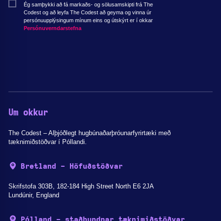
Ég samþykki að fá markaðs- og sölusamskipti frá The
Codest og að leyfa The Codest að geyma og vinna úr
persónuupplýsingum mínum eins og útskýrt er í okkar
Persónuverndarstefna
Um okkur
The Codest – Alþjóðlegt hugbúnaðarþróunarfyrirtæki með
tæknimiðstöðvar í Póllandi.
Bretland - Höfuðstöðvar
Skrifstofa 303B, 182-184 High Street North E6 2JA
Lundúnir, England
Pólland - staðbundnar tæknimiðstöðvar