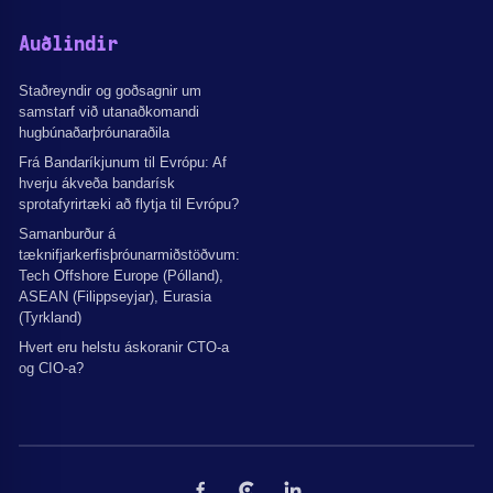
Auðlindir
Staðreyndir og goðsagnir um
samstarf við utanaðkomandi
hugbúnaðarþróunaraðila
Frá Bandaríkjunum til Evrópu: Af
hverju ákveða bandarísk
sprotafyrirtæki að flytja til Evrópu?
Samanburður á
tæknifjarkerfisþróunarmiðstöðvum:
Tech Offshore Europe (Pólland),
ASEAN (Filippseyjar), Eurasia
(Tyrkland)
Hvert eru helstu áskoranir CTO-a
og CIO-a?