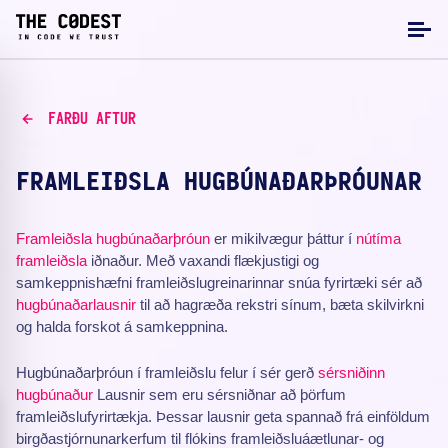
FARÐU AFTUR
FRAMLEIÐSLA HUGBÚNAÐARÞRÓUNAR
Framleiðsla
hugbúnaðarþróun
er mikilvægur þáttur í
nútíma
framleiðsla
iðnaður. Með vaxandi flækjustigi og
samkeppnishæfni framleiðslugreinarinnar snúa fyrirtæki sér að
hugbúnaðarlausnir
til að hagræða rekstri sínum, bæta skilvirkni
og halda forskot á samkeppnina.
Hugbúnaðarþróun í framleiðslu felur í sér gerð
sérsniðinn
hugbúnaður
Lausnir sem eru sérsniðnar að þörfum
framleiðslufyrirtækja. Þessar lausnir geta spannað frá einföldum
birgðastjórnunarkerfum til flókins framleiðsluáætlunar- og