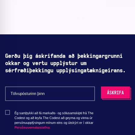
Gerðu þig áskrifanda að þekkingargrunni
okkar og vertu upplýstur um
sérfræðiþekkingu upplýsingatæknigeirans.
Ég samþykki að fá markaðs- og sölusamskipti frá The
Codest og að leyfa The Codest að geyma og vinna úr
persónuupplýsingum mínum eins og útskýrt er í okkar
Persónuverndarstefna