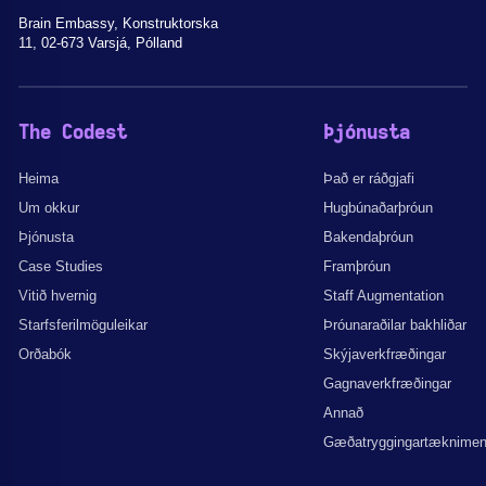
Brain Embassy, Konstruktorska
11, 02-673 Varsjá, Pólland
The Codest
Þjónusta
Heima
Það er ráðgjafi
Um okkur
Hugbúnaðarþróun
Þjónusta
Bakendaþróun
Case Studies
Framþróun
Vitið hvernig
Staff Augmentation
Starfsferilmöguleikar
Þróunaraðilar bakhliðar
Orðabók
Skýjaverkfræðingar
Gagnaverkfræðingar
Annað
Gæðatryggingartæknime