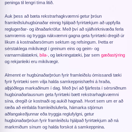
peninga til lengri tíma litið.
Auk þess að bæta rekstrarhagkvæmni getur þróun
framleiðsluhugbúnaðar einnig hjálpað fyrirtækjum að uppfylla
reglugerðar- og iðnaðarkröfur. Með því að sjálfvirknivæða ferla
samræmis og tryggja nákvæmni gagna geta fyrirtæki dregið úr
líkum á kostnaðarsömum sektum og refsingum. Þetta er
sérstaklega mikilvægt í greinum eins og geim- og
varnarmálatækni,
bíla-
, og lækningatæki, þar sem
gæðastýring
og rekjanleiki eru mikilvægir.
Almennt er hugbúnaðarþróun fyrir framleiðslu ómissandi tæki
fyrir fyrirtæki sem vilja halda samkeppnishæfni á hraða,
alþjóðlega markaðinum í dag. Með því að fjárfesta í sérsniðnum
hugbúnaðarlausnum geta fyrirtæki bætt rekstrarhagkvæmni
sína, dregið úr kostnaði og aukið hagnað. Hvort sem um er að
ræða að einfalda framleiðsluferla, hámarka stjórnun
aðfangakeðjunnar eða tryggja reglufylgni, getur
hugbúnaðarþróun fyrir framleiðslu hjálpað fyrirtækjum að ná
markmiðum sínum og halda forskot á samkeppnina.