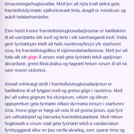
tímasetningarhugbúnaðar. Með því að nýta kraft tækni geta
framleiðslufyrirtæki sjálfvirknivætt ferla, dregið úr mistökum og
aukið heildarframleiðni.
Einn helsti kostur framleiðsluhugbúnaðarþróunar er hæfileikinn
til að samþætta ólík kerfi og ferla í eitt samhangandi kerfi. Þetta
gerir fyrirtækjum kleift að hafa rauntímayfirsýn yfir starfsemi
sína, frá framleiðslugólfinu til stjórnendahæðarinnar. Með því að
hafa allt sitt
gögn
Á einum stað geta fyrirtæki tekið upplýstari
ákvarðanir, greint flöskuhálsa og hagrætt ferlum sínum til að ná
sem mestri skilvirkni.
Annað mikilvægt atriði í framleiðsluhugbúnaðarþróun er
hæfileikinn til að fylgjast með og greina gögn í rauntíma. Með
því að safna gögnum frá skynjurum, vélum og öðrum
uppsprettum geta fyrirtæki öðlast dýrmæta innsýn í starfsemi
sína. Þessi gögn er hægt að nota til að greina þróun, spá fyrir
um viðhaldsþörf og hámarka framleiðsluáætlanir. Með réttum
hugbúnaði á sínum stað geta fyrirtæki tekið á vandamálum
fyrirbyggjandi áður en þau verða alvarleg, sem sparar tíma og