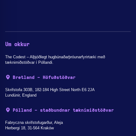
Um okkur
The Codest – Alþjóðlegt hugbúnaðarþróunarfyrirtæki með
tæknimiðstöðvar í Póllandi.
Bretland - Höfuðstöðvar
Skrifstofa 303B, 182-184 High Street North E6 2JA
Lundúnir, England
Pólland - staðbundnar tæknimiðstöðvar
Fabryczna skrifstofugarður, Aleja
Herbergi 18, 31-564 Kraków