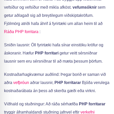
vefsíður og vefsíður með mikla afköst.
vefumsóknir
sem
getur aðlagað sig að breytilegum viðskiptakröfum.
Fjölmörg atriði hafa áhrif á fyrirtæki um allan heim til að
Ráða PHP forritara
:
Sniðin lausnir: Öll fyrirtæki hafa sínar einstöku kröfur og
áskoranir. Hæfur
PHP forritari
getur veitt sérsniðnar
lausnir sem eru sérsniðnar til að mæta þessum þörfum.
Kostnaðarhagkvæmur auðlind: Þegar borið er saman við
aðra
vefþróun
aðrar lausnir,
PHP forritarar
Bjóða verulega
kostnaðarábata án þess að skerða gæði eða virkni.
Viðhald og stuðningur: Að ráða sérhæfða
PHP forritarar
tryggir áframhaldandi stuðning jafnvel eftir
verkefni