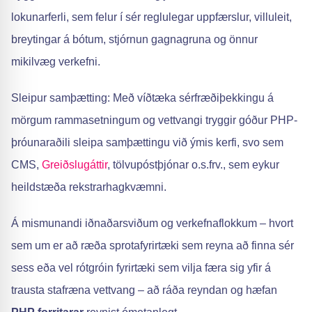
lokunarferli, sem felur í sér reglulegar uppfærslur, villuleit,
breytingar á bótum, stjórnun gagnagruna og önnur
mikilvæg verkefni.
Sleipur samþætting: Með víðtæka sérfræðiþekkingu á
mörgum rammasetningum og vettvangi tryggir góður PHP-
þróunaraðili sleipa samþættingu við ýmis kerfi, svo sem
CMS,
Greiðslugáttir
, tölvupóstþjónar o.s.frv., sem eykur
heildstæða rekstrarhagkvæmni.
Á mismunandi iðnaðarsviðum og verkefnaflokkum – hvort
sem um er að ræða sprotafyrirtæki sem reyna að finna sér
sess eða vel rótgróin fyrirtæki sem vilja færa sig yfir á
trausta stafræna vettvang – að ráða reyndan og hæfan