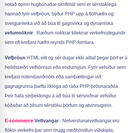
notað opinn hugbúnaðar-skriftmál sem er sérstaklega
hannað fyrir vefþróun, býður PHP upp á fjölhæfni og
sveigjanleika við að búa til gagnvirka og dýnamíska
vefumsóknir
. Ræðum nokkrar tilteknar verkefnistegundir
sem oft krefjast hæfni reynds PHP-forritara.
Vefþróun
HTML eitt og sér dugar ekki alltaf þegar þörf er á
heildstæðri vefhönnun eða endurnýjun. Fyrir vefsíður sem
krefjast notendaviðmóts eða samþættingar við
gagnagrunna þarftu líklega að ráða PHP-þróunaraðila.
Þeir hafa sérþekkingu á að búa til sérsniðnar vefsíður
kóðaðar að þínum sérstöku þörfum og atvinnugrein.
E-commerce
Vettvangar
: Netverslunarvettvangar eru
flókin verkefni þar sem örugg meðhöndlun viðskipta,