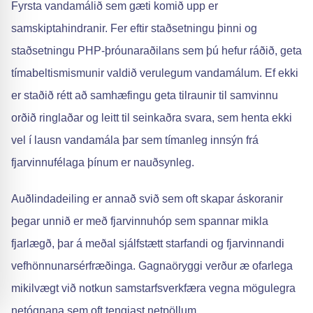
Fyrsta vandamálið sem gæti komið upp er
samskiptahindranir. Fer eftir staðsetningu þinni og
staðsetningu PHP-þróunaraðilans sem þú hefur ráðið, geta
tímabeltismismunir valdið verulegum vandamálum. Ef ekki
er staðið rétt að samhæfingu geta tilraunir til samvinnu
orðið ringlaðar og leitt til seinkaðra svara, sem henta ekki
vel í lausn vandamála þar sem tímanleg innsýn frá
fjarvinnufélaga þínum er nauðsynleg.
Auðlindadeiling er annað svið sem oft skapar áskoranir
þegar unnið er með fjarvinnuhóp sem spannar mikla
fjarlægð, þar á meðal sjálfstætt starfandi og fjarvinnandi
vefhönnunarsérfræðinga. Gagnaöryggi verður æ ofarlega
mikilvægt við notkun samstarfsverkfæra vegna mögulegra
netógnana sem oft tengjast netpöllum.