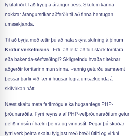
lykilatriði til að tryggja árangur þess. Skulum kanna
nokkrar árangursríkar aðferðir til að finna hentugan
umsækjanda.
Til að byrja með ættir þú að hafa skýra skilning á þínum
Kröfur verkefnisins
. Ertu að leita að full-stack forritara
eða bakenda-sérfræðingi? Skilgreindu hvaða tilteknar
aðgerðir forritarinn mun sinna. Þannig geturðu samræmt
þessar þarfir við færni hugsanlegra umsækjenda á
skilvirkan hátt.
Næst skaltu meta ferilmöguleika hugsanlegs PHP-
þróunaraðila. Fyrri reynsla af PHP-vefþróunaraðilum getur
gefið innsýn í hæfni þeirra og vinnustíl. Þegar þú skoðar
fyrri verk þeirra skaltu fylgjast með bæði útliti og virkni