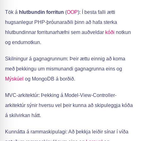
Tök á
hlutbundin forritun
(
OOP
): Í besta falli ætti
hugsanlegur PHP-þróunaraðili þinn að hafa sterka
hlutbundinnar forritunarhæfni sem auðveldar
kóði
notkun
og endurnotkun.
Skilningur á gagnagrunnum: Þeir ættu einnig að koma
með þekkingu um mismunandi gagnagrunna eins og
Mýskúel
og MongoDB á borðið.
MVC-arkitektúr: Þekking á Model-View-Controller-
arkitektúr sýnir hversu vel þeir kunna að skipuleggja kóða
á skilvirkan hátt.
Kunnátta á rammaskipulagi: Að þekkja leiðir sínar í víða