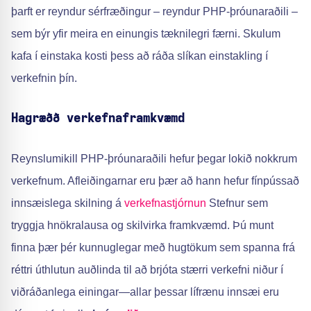
þarft er reyndur sérfræðingur – reyndur PHP-þróunaraðili –
sem býr yfir meira en einungis tæknilegri færni. Skulum
kafa í einstaka kosti þess að ráða slíkan einstakling í
verkefnin þín.
Hagræðð verkefnaframkvæmd
Reynslumikill PHP-þróunaraðili hefur þegar lokið nokkrum
verkefnum. Afleiðingarnar eru þær að hann hefur fínpússað
innsæislega skilning á
verkefnastjórnun
Stefnur sem
tryggja hnökralausa og skilvirka framkvæmd. Þú munt
finna þær þér kunnuglegar með hugtökum sem spanna frá
réttri úthlutun auðlinda til að brjóta stærri verkefni niður í
viðráðanlega einingar—allar þessar lífrænu innsæi eru