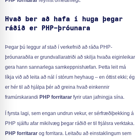
PHP forritarar
reynist ómetanlegt.
Hvað ber að hafa í huga þegar
ráðið er PHP-þróunara
Þegar þú leggur af stað í verkefnið að ráða PHP-
þróunaraðila er grundvallaratriði að skilja hvaða eiginleikar
gera hann sannarlega samkeppnishæfan. Þetta leit má
líkja við að leita að nál í stórum heyhaug – en óttist ekki; ég
er hér til að hjálpa þér að greina hvað einkennir
framúrskarandi
PHP forritarar
fyrir utan jafningja sína.
Í fyrsta lagi, sem engan undrun vekur, er sérfræðiþekking á
PHP sjálfu afar mikilvæg þegar ráðið er til frjálsra verktaka.
PHP forritarar
og forritara. Leitaðu að einstaklingum sem