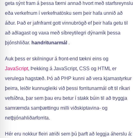
geta sýnt fram á þessa færni annað hvort með starfsreynslu
eða verkefnum í verkefnatösku sem þeir hafa unnið að
áður. Það er jafnframt gott vinnubrögð ef þeir hafa getu til
að aðlagast og vaxa með síbreytilegri dýnamík þessa
þjónshliðar.
handritunarmál
.
Auk þess er skilningur á front-end tækni eins og
JavaScript
, Þekking á JavaScript, CSS og HTML er
verulega hagstæð. Þó að PHP kunni að vera kjarnastyrkur
þeirra, leiðir kunnugleiki við þessi forritunarmál oft til ríkari
vefsíðna, þar sem þau eru betur í stakk búin til að tryggja
samræmda samþættingu milli viðskiptavina- og
netþjónahliðarforrita.
Hér eru nokkur fleiri atriði sem þú þarft að leggja áherslu á: