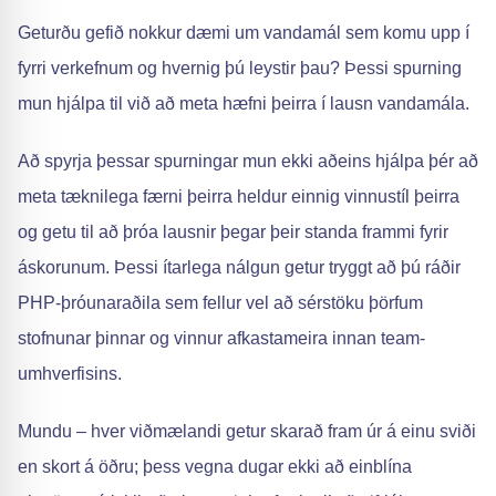
Geturðu gefið nokkur dæmi um vandamál sem komu upp í
fyrri verkefnum og hvernig þú leystir þau? Þessi spurning
mun hjálpa til við að meta hæfni þeirra í lausn vandamála.
Að spyrja þessar spurningar mun ekki aðeins hjálpa þér að
meta tæknilega færni þeirra heldur einnig vinnustíl þeirra
og getu til að þróa lausnir þegar þeir standa frammi fyrir
áskorunum. Þessi ítarlega nálgun getur tryggt að þú ráðir
PHP-þróunaraðila sem fellur vel að sérstöku þörfum
stofnunar þinnar og vinnur afkastameira innan team-
umhverfisins.
Mundu – hver viðmælandi getur skarað fram úr á einu sviði
en skort á öðru; þess vegna dugar ekki að einblína