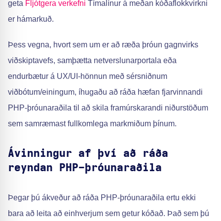
geta
Fljótgera verkefni
Tímalínur á meðan kóðaflokkvirkni
er hámarkuð.
Þess vegna, hvort sem um er að ræða þróun gagnvirks
viðskiptavefs, samþætta netverslunarportala eða
endurbætur á UX/UI-hönnun með sérsniðnum
viðbótum/einingum, íhugaðu að ráða hæfan fjarvinnandi
PHP-þróunaraðila til að skila framúrskarandi niðurstöðum
sem samræmast fullkomlega markmiðum þínum.
Ávinningur af því að ráða
reyndan PHP-þróunaraðila
Þegar þú ákveður að ráða PHP-þróunaraðila ertu ekki
bara að leita að einhverjum sem getur kóðað. Það sem þú