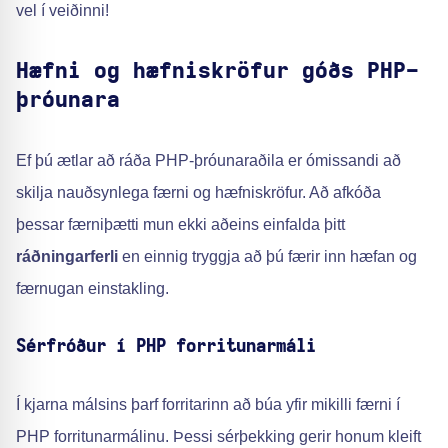
vel í veiðinni!
Hæfni og hæfniskröfur góðs PHP-
þróunara
Ef þú ætlar að ráða PHP-þróunaraðila er ómissandi að
skilja nauðsynlega færni og hæfniskröfur. Að afkóða
þessar færniþætti mun ekki aðeins einfalda þitt
ráðningarferli
en einnig tryggja að þú færir inn hæfan og
færnugan einstakling.
Sérfróður í PHP forritunarmáli
Í kjarna málsins þarf forritarinn að búa yfir mikilli færni í
PHP forritunarmálinu. Þessi sérþekking gerir honum kleift