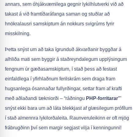
annars, sem óhjákvæmilega gegnir lykilhlutverki við að
takast á við framtíðaráfanga saman og stuðlar að
hnökralausri samskiptum án nokkurs svigrúms fyrir
misskilning.
Þetta snýst um að taka ígrunduð ákvarðanir byggðar á
alhliða mati sem byggir á staðreyndalegum upplýsingum
fengnum úr gæðasamskiptum, í stað þess að festast
einfaldlega í yfirhlaðnum ferilskrám sem draga fram
hugsanlega ósannaðar fullyrðingar, settar fram af krafti
með aðlaðandi tækniorði – “ráðningu
PHP-forritarar
”"
snýst ekki bara um að láta blekkjast af glæsilegum prófílum
í stað almennra lykilorðaleita. Raunveruleikinn er oft mjög
frábrugðinn því sem margir segjast vilja í kenningunni!