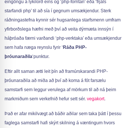
eingöngu á lykilorð eins og ‘php-forritari’ eða ‘frjáls
starfandi php’ til að sía í gegnum umsækjendur. Sterk
ráðningastefna kynnir sér hugsanlega starfsmenn umfram
yfirborðslega hæfni með því að veita dýrmæta innsýn í
háþróaða færni varðandi ‘php-verktaka’ eða umsækjendur
sem hafa næga reynslu fyrir ‘
Ráða PHP-
þróunaraðila
‘punktur.
Eftir allt saman ætti leit þín að framúrskarandi PHP-
þróunaraðila að miða að því að koma á fót farsælu
samstarfi sem leggur verulega af mörkum til að ná þeim
markmiðum sem verkefnið hefur sett sér.
vegakort
.
Það er afar mikilvægt að báðir aðilar sem taka þátt í þessu
faglega samstarfi hafi skýrt skilning á væntingum hvors