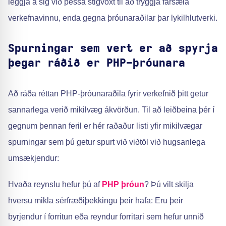
leggja á sig við þessa stigvöxt til að tryggja farsæla
verkefnavinnu, enda gegna þróunaraðilar þar lykilhlutverki.
Spurningar sem vert er að spyrja
þegar ráðið er PHP-þróunara
Að ráða réttan PHP-þróunaraðila fyrir verkefnið þitt getur
sannarlega verið mikilvæg ákvörðun. Til að leiðbeina þér í
gegnum þennan feril er hér raðaður listi yfir mikilvægar
spurningar sem þú getur spurt við viðtöl við hugsanlega
umsækjendur:
Hvaða reynslu hefur þú af
PHP þróun
? Þú vilt skilja
hversu mikla sérfræðiþekkingu þeir hafa: Eru þeir
byrjendur í forritun eða reyndur forritari sem hefur unnið