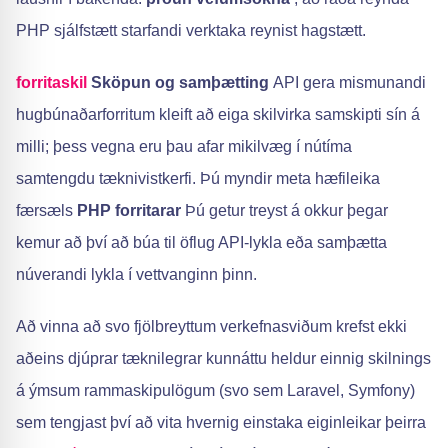
PHP sjálfstætt starfandi verktaka reynist hagstætt.
forritaskil
Sköpun og samþætting
API gera mismunandi
hugbúnaðarforritum kleift að eiga skilvirka samskipti sín á
milli; þess vegna eru þau afar mikilvæg í nútíma
samtengdu tæknivistkerfi. Þú myndir meta hæfileika
færsæls
PHP forritarar
Þú getur treyst á okkur þegar
kemur að því að búa til öflug API-lykla eða samþætta
núverandi lykla í vettvanginn þinn.
Að vinna að svo fjölbreyttum verkefnasviðum krefst ekki
aðeins djúprar tæknilegrar kunnáttu heldur einnig skilnings
á ýmsum rammaskipulögum (svo sem Laravel, Symfony)
sem tengjast því að vita hvernig einstaka eiginleikar þeirra