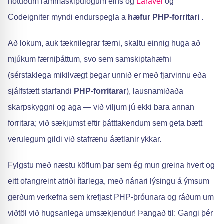
notuðum rammaskipulögum eins og
Laravel
og
Codeigniter myndi endurspegla a
hæfur PHP-forritari
.
Að lokum, auk tæknilegrar færni, skaltu einnig huga að
mjúkum færniþáttum, svo sem samskiptahæfni
(sérstaklega mikilvægt þegar unnið er með fjarvinnu eða
sjálfstætt starfandi
PHP-forritarar
), lausnamiðaða
skarpskyggni og aga — við viljum jú ekki bara annan
forritara; við sækjumst eftir þátttakendum sem geta bætt
verulegum gildi við stafrænu áætlanir ykkar.
Fylgstu með næstu köflum þar sem ég mun greina hvert og
eitt ofangreint atriði ítarlega, með nánari lýsingu á ýmsum
gerðum verkefna sem krefjast PHP-þróunara og ráðum um
viðtöl við hugsanlega umsækjendur! Þangað til: Gangi þér