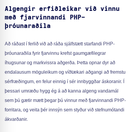
Algengir erfiðleikar við vinnu
með fjarvinnandi PHP-
þróunaraðila
Að ráðast í ferlið við að ráða sjálfstætt starfandi PHP-
þróunaraðila fyrir fjarvinnu krefst gaumgæfilegrar
íhugsunar og markvissra aðgerða. Þetta opnar dyr að
endalausum möguleikum og víðtækari aðgangi að fremstu
sérfræðingum, en felur einnig í sér innbyggðar áskoranir. Í
þessari umræðu hygg ég á að kanna algeng vandamál
sem þú gætir mætt þegar þú vinnur með fjarvinnandi PHP-
forritara, og veita þér innsýn sem styður við stefnumótandi
ákvarðanir.