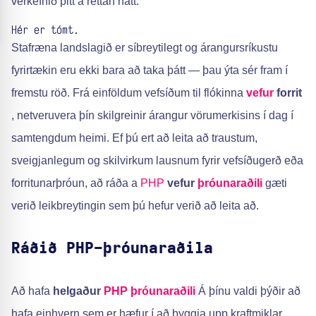
verkefnið þitt á réttan hátt.
Hér er tómt.
Stafræna landslagið er síbreytilegt og árangursríkustu
fyrirtækin eru ekki bara að taka þátt — þau ýta sér fram í
fremstu röð. Frá einföldum vefsíðum til flókinna
vefur
forrit
, netveruvera þín skilgreinir árangur vörumerkisins í dag í
samtengdum heimi. Ef þú ert að leita að traustum,
sveigjanlegum og skilvirkum lausnum fyrir vefsíðugerð eða
forritunarþróun, að ráða a
PHP
vefur
þróunaraðili
gæti
verið leikbreytingin sem þú hefur verið að leita að.
Ráðið PHP-þróunaraðila
Að hafa
helgaður
PHP þróunaraðili
Á þínu valdi þýðir að
hafa einhvern sem er hæfur í að byggja upp kraftmiklar