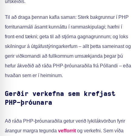
úrskeiðis.
Til að draga þennan kafla saman: Sterk bakgrunnur í PHP
forritunarmáli ásamt kunnáttu í rammaskipulagi; hæfni í
front-end tækni; geta til að stjórna gagnagrunnum; og loks
skilningur á útgáfustýringarkerfum – allt þetta sameinast og
gerir viðkomandi að fullkomnum umsækjanda þegar þú
hefur ákveðið að ráða PHP-þróunaraðila frá Póllandi – eða
hvaðan sem er í heiminum.
Gerðir verkefna sem krefjast
PHP-þróunara
Að ráða PHP-þróunaraðila getur verið lykilákvörðun fyrir
árangur margra tegunda
vefforrit
og verkefni. Sem víða