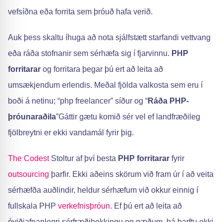
vefsíðna eða forrita sem þróuð hafa verið.
Auk þess skaltu íhuga að nota sjálfstætt starfandi vettvang
eða ráða stofnanir sem sérhæfa sig í fjarvinnu.
PHP
forritarar
og forritara þegar þú ert að leita að
umsækjendum erlendis. Meðal fjölda valkosta sem eru í
boði á netinu; “php freelancer” síður og “
Ráða PHP-
þróunaraðila
”Gáttir gætu komið sér vel ef landfræðileg
fjölbreytni er ekki vandamál fyrir þig.
The Codest
Stoltur af því besta
PHP forritarar
fyrir
outsourcing
þarfir. Ekki aðeins skörum við fram úr í að veita
sérhæfða auðlindir, heldur sérhæfum við okkur einnig í
fullskala PHP
verkefnisþróun
. Ef þú ert að leita að
óviðjafnanlegri sérfræðiþekkingu og gæðum, þá þarftu ekki