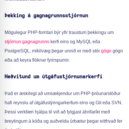
Þekking á gagnagrunnsstjórnun
Mögulegur PHP-forritari býr yfir traustum þekkingu um
stjórnun gagnagrunns
kerfi eins og MySQL eða
PostgreSQL, mikilvæg þegar unnið er með stór
gögn
gögn
eða að keyra flóknar fyrirspurnir.
Meðvitund um útgáfustjórnunarkerfi
Það er æskilegt að umsækjendur um PHP-þróunarstöður
hafi reynslu af útgáfustýringarkerfum eins og Git eða SVN.
Þessi verkfæri hjálpa til við að fylgjast áhrifaríkt með
breytingum á kóða og auðvelda úrbætur þegar eitthvað fer