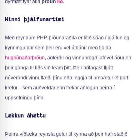
dýrmæt fyrir alla
þróun
lið
.
Minni þjálfunartími
Með reyndum PHP-þróunaraðila er lítið sóað í þjálfun og
kynningu þar sem þeir eru vel útbúnir með fjölda
hugbúnaðarþróun
, aðferðir og vinnubrögð jafnvel áður en
þeir ganga til liðs við team þitt. Þeir aðlagast fljótt
núverandi vinnuflæði þínu eða leggja til umbætur ef þörf
krefur—sem auðveldar enn frekar aðlögun þeirra í
uppsetningu þína.
Lækkun áhættu
Þeirra víðtæka reynsla gefur til kynna að þeir hafi staðið