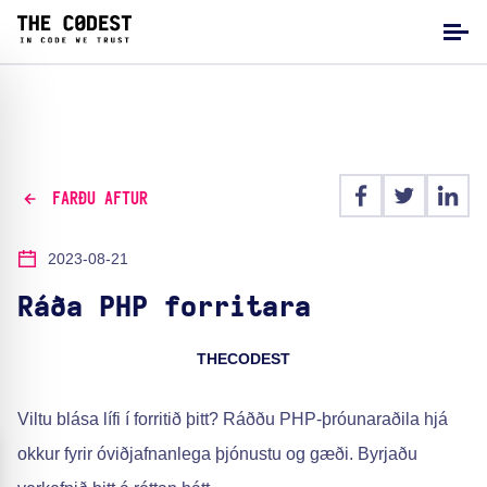
FARÐU AFTUR
2023-08-21
Ráða PHP forritara
THECODEST
Viltu blása lífi í forritið þitt? Ráððu PHP-þróunaraðila hjá
okkur fyrir óviðjafnanlega þjónustu og gæði. Byrjaðu