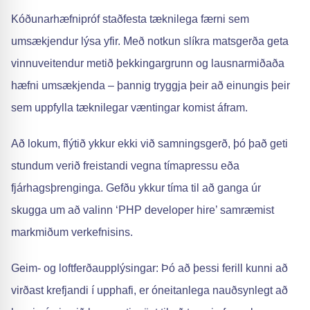
Kóðunarhæfnipróf staðfesta tæknilega færni sem
umsækjendur lýsa yfir. Með notkun slíkra matsgerða geta
vinnuveitendur metið þekkingargrunn og lausnarmiðaða
hæfni umsækjenda – þannig tryggja þeir að einungis þeir
sem uppfylla tæknilegar væntingar komist áfram.
Að lokum, flýtið ykkur ekki við samningsgerð, þó það geti
stundum verið freistandi vegna tímapressu eða
fjárhagsþrenginga. Gefðu ykkur tíma til að ganga úr
skugga um að valinn ‘PHP developer hire’ samræmist
markmiðum verkefnisins.
Geim- og loftferðaupplýsingar: Þó að þessi ferill kunni að
virðast krefjandi í upphafi, er óneitanlega nauðsynlegt að