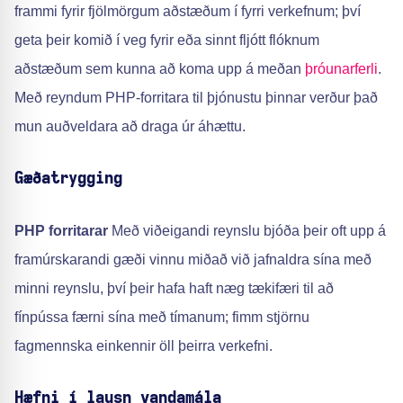
frammi fyrir fjölmörgum aðstæðum í fyrri verkefnum; því
geta þeir komið í veg fyrir eða sinnt fljótt flóknum
aðstæðum sem kunna að koma upp á meðan
þróunarferli
.
Með reyndum PHP-forritara til þjónustu þinnar verður það
mun auðveldara að draga úr áhættu.
Gæðatrygging
PHP forritarar
Með viðeigandi reynslu bjóða þeir oft upp á
framúrskarandi gæði vinnu miðað við jafnaldra sína með
minni reynslu, því þeir hafa haft næg tækifæri til að
fínpússa færni sína með tímanum; fimm stjörnu
fagmennska einkennir öll þeirra verkefni.
Hæfni í lausn vandamála