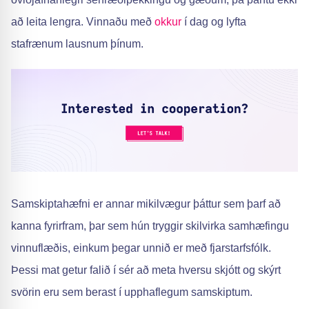
að leita lengra. Vinnaðu með
okkur
í dag og lyfta
stafrænum lausnum þínum.
Samskiptahæfni er annar mikilvægur þáttur sem þarf að
kanna fyrirfram, þar sem hún tryggir skilvirka samhæfingu
vinnuflæðis, einkum þegar unnið er með fjarstarfsfólk.
Þessi mat getur falið í sér að meta hversu skjótt og skýrt
svörin eru sem berast í upphaflegum samskiptum.