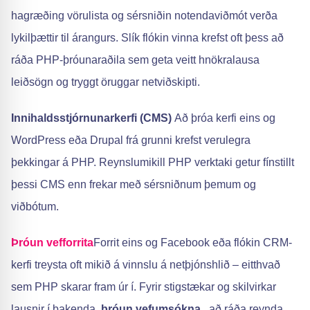
hagræðing vörulista og sérsniðin notendaviðmót verða
lykilþættir til árangurs. Slík flókin vinna krefst oft þess að
ráða PHP-þróunaraðila sem geta veitt hnökralausa
leiðsögn og tryggt öruggar netviðskipti.
Innihaldsstjórnunarkerfi (CMS)
Að þróa kerfi eins og
WordPress eða Drupal frá grunni krefst verulegra
þekkingar á PHP. Reynslumikill PHP verktaki getur fínstillt
þessi CMS enn frekar með sérsniðnum þemum og
viðbótum.
Þróun vefforrita
Forrit eins og Facebook eða flókin CRM-
kerfi treysta oft mikið á vinnslu á netþjónshlið – eitthvað
sem PHP skarar fram úr í. Fyrir stigstækar og skilvirkar
lausnir í bakenda.
þróun vefumsókna
, að ráða reynda