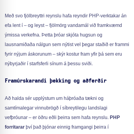
Með svo fjölbreyttri reynslu hafa reyndir PHP-verktakar án
efa lent í – og leyst – fjölmörg vandamál við framkvæmd
ýmissa verkefna. Þetta þróar skjóta hugsun og
lausnamiðaða nálgun sem nýtist vel þegar staðið er frammi
fyrir nýjum áskorunum – skýr kostur fram yfir þá sem eru
nýbyrjaðir í starfsferli sínum á þessu sviði.
Framúrskarandi þekking og aðferðir
Að halda sér upplýstum um háþróaða tækni og
samtímalegar vinnubrögð í síbreytilegu landslagi
vefþróunar – er öðru eðli þeirra sem hafa reynslu.
PHP
forritarar
því það þjónar einnig framgangi þeirra í