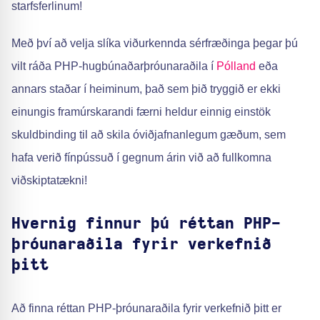
starfsferlinum!
Með því að velja slíka viðurkennda sérfræðinga þegar þú
vilt ráða PHP-hugbúnaðarþróunaraðila í
Pólland
eða
annars staðar í heiminum, það sem þið tryggið er ekki
einungis framúrskarandi færni heldur einnig einstök
skuldbinding til að skila óviðjafnanlegum gæðum, sem
hafa verið fínpússuð í gegnum árin við að fullkomna
viðskiptatækni!
Hvernig finnur þú réttan PHP-
þróunaraðila fyrir verkefnið
þitt
Að finna réttan PHP-þróunaraðila fyrir verkefnið þitt er