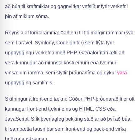
að búa til kraftmiklar og gagnvirkar vefsíður fyrir verkefni
þín af miklum sóma.
Reynsla af forritaramma: Það eru til fjölmargir rammar (svo
sem Laravel, Symfony, CodeIgniter) sem flýta fyrir
uppbyggingu verkefna með PHP. Gæðaforritari ætti að
vera kunnugur að minnsta kosti einum eða tveimur
vinsælum ramma, sem styttir þróunartíma og eykur
vara
uppbygging samtímis.
Skilningur á front-end tækni: Góður PHP-þróunaraðili er oft
kunnugur front-end tækni eins og HTML, CSS eða
JavaScript. Slík þverfagleg þekking stuðlar að því að búa
til samþætta lausn þar sem front-end og back-end virka
hnökralaust saman.