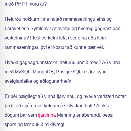
með PHP í mörg ár?
Hefurðu nokkurn tíma notað rammasetningu eins og
Laravel eða Symfony? Af hverju og hvernig gagnast það
verkefninu? Flest verkefni fela í sér eina eða fleiri
rammasetningar; því er kostur að kunna þær vel.
Hvaða gagnagrunnstækni hefurðu unnið með? Að vinna
með MySQL, MongoDB, PostgreSQL o.s.frv. sýnir
sveigjanleika og aðlögunarhæfni.
Er þér þægilegt að vinna fjarvinnu, og hvaða verkfæri notar
þú til að stjórna verkefnum á skilvirkan hátt? Á okkar
dögum þar sem
fjarvinna
Menning er áberandi, þessi
spurning fær aukið mikilvægi.