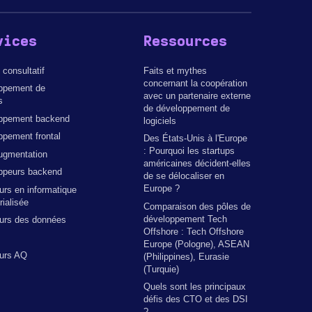
vices
Ressources
 consultatif
Faits et mythes
concernant la coopération
ppement de
avec un partenaire externe
s
de développement de
ppement backend
logiciels
pement frontal
Des États-Unis à l'Europe
: Pourquoi les startups
ugmentation
américaines décident-elles
ppeurs backend
de se délocaliser en
Europe ?
urs en informatique
ialisée
Comparaison des pôles de
développement Tech
eurs des données
Offshore : Tech Offshore
Europe (Pologne), ASEAN
eurs AQ
(Philippines), Eurasie
(Turquie)
Quels sont les principaux
défis des CTO et des DSI
?