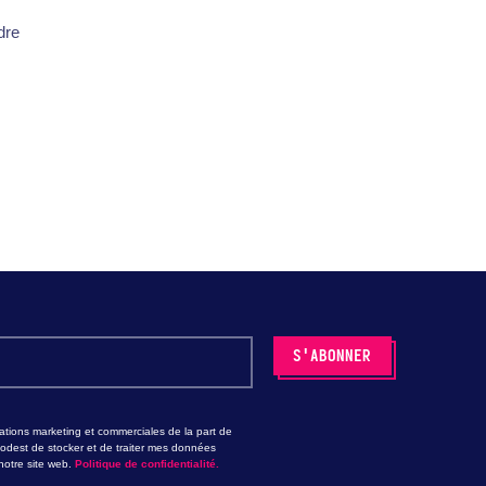
dre
tions marketing et commerciales de la part de
odest de stocker et de traiter mes données
otre site web.
Politique de confidentialité.