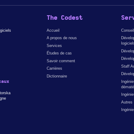
The Codest
Ser
giciels
Accueil
Conseil
A propos de nous
Dévelo
logiciel
Services
Dévelo
Études de cas
Dévelop
Savoir comment
Staff A
Carrières
Dévelo
Dictionnaire
caux
Ingénie
dématér
torska
Ingéni
ogne
Autres
Ingéni