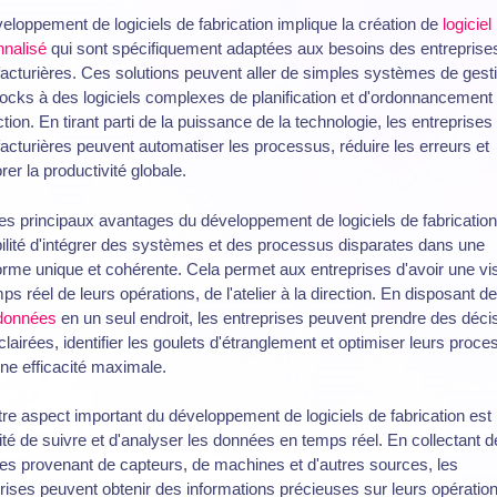
eloppement de logiciels de fabrication implique la création de
logiciel
nnalisé
qui sont spécifiquement adaptées aux besoins des entreprise
cturières. Ces solutions peuvent aller de simples systèmes de gest
ocks à des logiciels complexes de planification et d'ordonnancement 
tion. En tirant parti de la puissance de la technologie, les entreprises
cturières peuvent automatiser les processus, réduire les erreurs et
rer la productivité globale.
es principaux avantages du développement de logiciels de fabrication 
ilité d'intégrer des systèmes et des processus disparates dans une
orme unique et cohérente. Cela permet aux entreprises d'avoir une vi
ps réel de leurs opérations, de l'atelier à la direction. En disposant d
données
en un seul endroit, les entreprises peuvent prendre des déci
clairées, identifier les goulets d'étranglement et optimiser leurs proc
ne efficacité maximale.
re aspect important du développement de logiciels de fabrication est 
té de suivre et d'analyser les données en temps réel. En collectant d
s provenant de capteurs, de machines et d'autres sources, les
rises peuvent obtenir des informations précieuses sur leurs opération