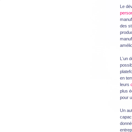
Le dév
perso
manufa
des st
produc
manufa
amélio
L'un d
possib
platef
en tem
leurs
plus é
pour u
Un aut
capaci
donnée
entrep