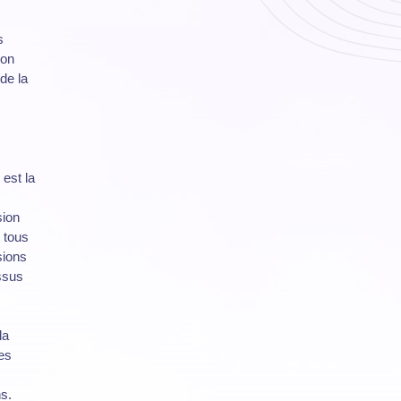
s
ion
de la
est la
sion
e tous
sions
essus
la
es
s.