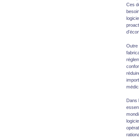
Ces do
besoin
logici
proact
d'écon
Outre 
fabric
réglem
confor
réduir
import
médic
Dans l
essent
mondia
logici
opérat
ration