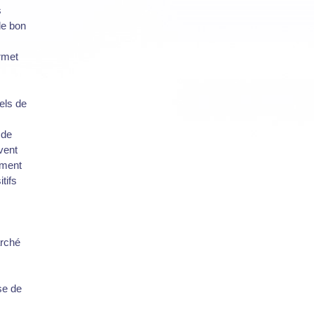
s
le bon
rmet
iels de
 de
vent
ement
itifs
arché
se de