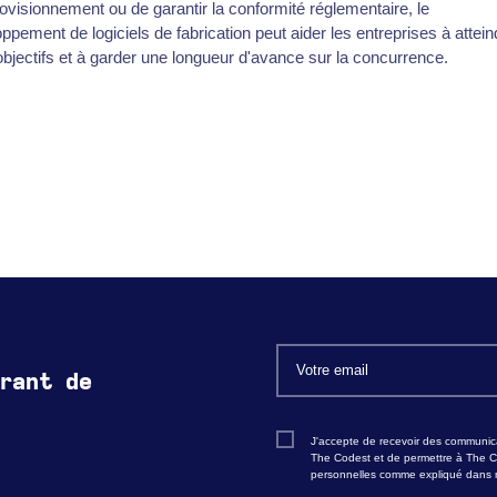
ovisionnement ou de garantir la conformité réglementaire, le
ppement de logiciels de fabrication peut aider les entreprises à attein
objectifs et à garder une longueur d'avance sur la concurrence.
rant de
J'accepte de recevoir des communica
The Codest et de permettre à The C
personnelles comme expliqué dans n