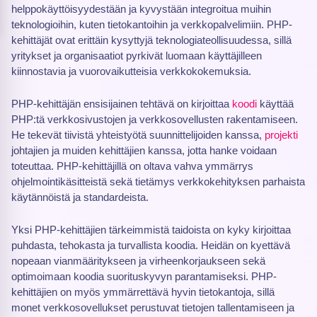
helppokäyttöisyydestään ja kyvystään integroitua muihin
teknologioihin, kuten tietokantoihin ja verkkopalvelimiin. PHP-
kehittäjät ovat erittäin kysyttyjä teknologiateollisuudessa, sillä
yritykset ja organisaatiot pyrkivät luomaan käyttäjilleen
kiinnostavia ja vuorovaikutteisia verkkokokemuksia.
PHP-kehittäjän ensisijainen tehtävä on kirjoittaa
koodi
käyttää
PHP:tä verkkosivustojen ja verkkosovellusten rakentamiseen.
He tekevät tiivistä yhteistyötä suunnittelijoiden kanssa,
projekti
johtajien ja muiden kehittäjien kanssa, jotta hanke voidaan
toteuttaa. PHP-kehittäjillä on oltava vahva ymmärrys
ohjelmointikäsitteistä sekä tietämys verkkokehityksen parhaista
käytännöistä ja standardeista.
Yksi PHP-kehittäjien tärkeimmistä taidoista on kyky kirjoittaa
puhdasta, tehokasta ja turvallista koodia. Heidän on kyettävä
nopeaan vianmääritykseen ja virheenkorjaukseen sekä
optimoimaan koodia suorituskyvyn parantamiseksi. PHP-
kehittäjien on myös ymmärrettävä hyvin tietokantoja, sillä
monet verkkosovellukset perustuvat tietojen tallentamiseen ja