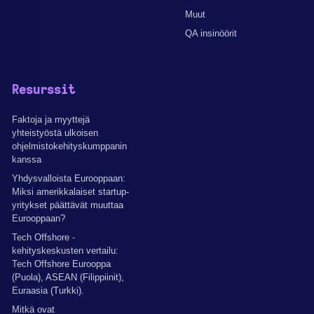
Muut
QA insinöörit
Resurssit
Faktoja ja myyttejä
yhteistyöstä ulkoisen
ohjelmistokehityskumppanin
kanssa
Yhdysvalloista Eurooppaan:
Miksi amerikkalaiset startup-
yritykset päättävät muuttaa
Eurooppaan?
Tech Offshore -
kehityskeskusten vertailu:
Tech Offshore Eurooppa
(Puola), ASEAN (Filippiinit),
Euraasia (Turkki).
Mitkä ovat