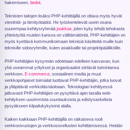
hakemiseen.
tiedot
.
Teknisten taitojen lisäksi PHP-kehittäjillä on oltava myös hyvät
viestintä- ja tiimityötaidot. He työskentelevät usein osana
suurempaa kehitysryhmää
joukkue
, joten kyky tehdä tehokasta
yhteistyötä muiden kanssa on välttämätöntä. PHP-kehittäjien on
myös kyettävä kommunikoimaan teknisiä käsitteitä muille kuin
teknisille sidosryhmille, kuten asiakkaille tai projektipäälliköille.
PHP-kehittäjien kysynnän odotetaan edelleen kasvavan, kun
yhä useammat yritykset ja organisaatiot siirtävät toimintansa
verkkoon.
E-commerce
, sosiaalinen media ja muut
verkkopohjaiset toimialat luottavat PHP-kehittäjiin, jotka luovat
ja ylläpitävät verkkoläsnäoloaan. Teknologian kehittyessä
jatkuvasti PHP-kehittäjien on pysyttävä ajan tasalla web-
kehityksen uusimmista suuntauksista ja edistysaskelista
pysyäkseen kilpailukykyisinä alalla.
Kaiken kaikkiaan PHP-kehittäjillä on ratkaiseva rooli
verkkosivustojen ja verkkosovellusten kehittämisessä. Heidän