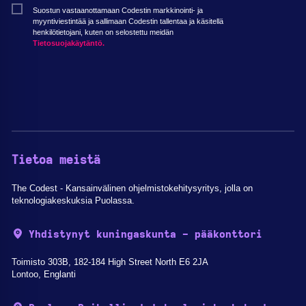
Suostun vastaanottamaan Codestin markkinointi- ja
myyntiviestintää ja sallimaan Codestin tallentaa ja käsitellä
henkilötietojani, kuten on selostettu meidän
Tietosuojakäytäntö.
Tietoa meistä
The Codest - Kansainvälinen ohjelmistokehitysyritys, jolla on
teknologiakeskuksia Puolassa.
Yhdistynyt kuningaskunta - pääkonttori
Toimisto 303B, 182-184 High Street North E6 2JA
Lontoo, Englanti