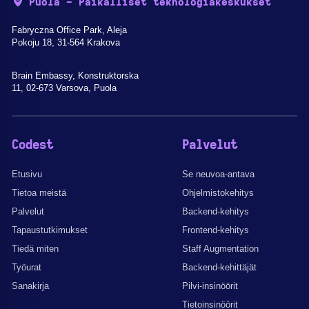
Puola - Paikalliset teknologiakeskukset
Fabryczna Office Park, Aleja
Pokoju 18, 31-564 Krakova
Brain Embassy, Konstruktorska
11, 02-673 Varsova, Puola
Codest
Palvelut
Etusivu
Se neuvoa-antava
Tietoa meistä
Ohjelmistokehitys
Palvelut
Backend-kehitys
Tapaustutkimukset
Frontend-kehitys
Tiedä miten
Staff Augmentation
Työurat
Backend-kehittäjät
Sanakirja
Pilvi-insinöörit
Tietoinsinöörit