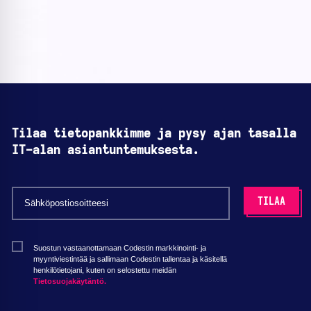
Tilaa tietopankkimme ja pysy ajan tasalla
IT-alan asiantuntemuksesta.
Suostun vastaanottamaan Codestin markkinointi- ja
myyntiviestintää ja sallimaan Codestin tallentaa ja käsitellä
henkilötietojani, kuten on selostettu meidän
Tietosuojakäytäntö.