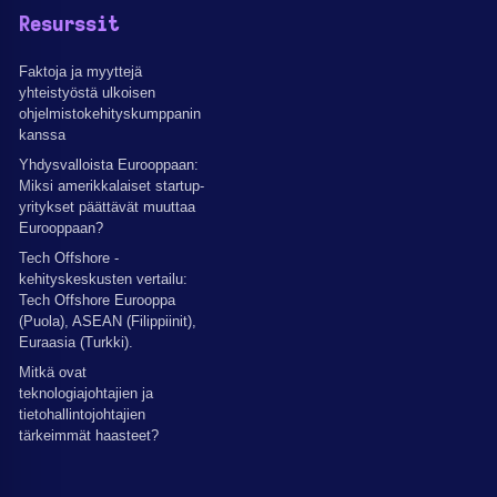
Resurssit
Faktoja ja myyttejä
yhteistyöstä ulkoisen
ohjelmistokehityskumppanin
kanssa
Yhdysvalloista Eurooppaan:
Miksi amerikkalaiset startup-
yritykset päättävät muuttaa
Eurooppaan?
Tech Offshore -
kehityskeskusten vertailu:
Tech Offshore Eurooppa
(Puola), ASEAN (Filippiinit),
Euraasia (Turkki).
Mitkä ovat
teknologiajohtajien ja
tietohallintojohtajien
tärkeimmät haasteet?