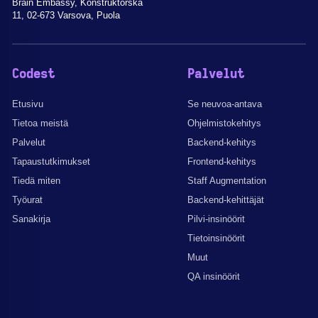
Brain Embassy, Konstruktorska
11, 02-673 Varsova, Puola
Codest
Palvelut
Etusivu
Se neuvoa-antava
Tietoa meistä
Ohjelmistokehitys
Palvelut
Backend-kehitys
Tapaustutkimukset
Frontend-kehitys
Tiedä miten
Staff Augmentation
Työurat
Backend-kehittäjät
Sanakirja
Pilvi-insinöörit
Tietoinsinöörit
Muut
QA insinöörit