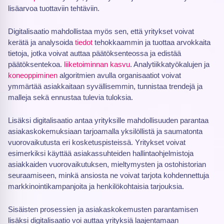
lisäarvoa tuottaviin tehtäviin.
Digitalisaatio mahdollistaa myös sen, että yritykset voivat
kerätä ja analysoida
tiedot
tehokkaammin ja tuottaa arvokkaita
tietoja, jotka voivat auttaa päätöksenteossa ja edistää
päätöksentekoa.
liiketoiminnan kasvu
. Analytiikkatyökalujen ja
koneoppiminen
algoritmien avulla organisaatiot voivat
ymmärtää asiakkaitaan syvällisemmin, tunnistaa trendejä ja
malleja sekä ennustaa tulevia tuloksia.
Lisäksi digitalisaatio antaa yrityksille mahdollisuuden parantaa
asiakaskokemuksiaan tarjoamalla yksilöllistä ja saumatonta
vuorovaikutusta eri kosketuspisteissä. Yritykset voivat
esimerkiksi käyttää asiakassuhteiden hallintaohjelmistoja
asiakkaiden vuorovaikutuksen, mieltymysten ja ostohistorian
seuraamiseen, minkä ansiosta ne voivat tarjota kohdennettuja
markkinointikampanjoita ja henkilökohtaisia tarjouksia.
Sisäisten prosessien ja asiakaskokemusten parantamisen
lisäksi digitalisaatio voi auttaa yrityksiä laajentamaan