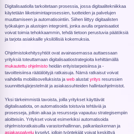
Digitalisaatiolla tarkoitetaan prosessia, jossa digitaalitekniikkaa
käytetään liiketoimintaprosessien, tuotteiden ja palvelujen
muuttamiseen ja automatisointiin. Siihen liittyy digitaalisten
työkalujen ja alustojen integrointi, jonka avulla organisaatiot
voivat toimia tehokkaammin, tehdä tietoon perustuvia päätöksiä
ja tarjota asiakkaille yksilöllisiä kokemuksia.
Ohjelmistokehitysyhtiöt ovat avainasemassa auttaessaan
yrityksiä toteuttamaan digitalisaatiostrategioita kehittämällä
mukautettu ohjelmisto
heidän erityistarpeisiinsa ja -
tavoitteisiinsa räätälöityjä ratkaisuja. Nämä ratkaisut voivat
vaihdella mobiilisovelluksista ja
web
alustat
yritys
resurssien
suunnittelujärjestelmät ja asiakassuhteiden hallintaohjelmistot.
Yksi tärkeimmistä tavoista, joilla yritykset käyttävät
digitalisaatiota, on automatisoida toistuvia tehtäviä ja
prosesseja, jolloin aikaa ja resursseja vapautuu strategisempiin
aloitteisiin. Yritykset voivat esimerkiksi automatisoida
ohjelmistoratkaisuilla varastonhallinnan, palkanlaskennan ja
asiakaspalvelu
kyselyt, jolloin työntekijät voivat keskittyä