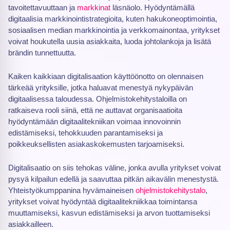
tavoitettavuuttaan ja
markkinat
läsnäolo. Hyödyntämällä
digitaalisia markkinointistrategioita, kuten hakukoneoptimointia,
sosiaalisen median markkinointia ja verkkomainontaa, yritykset
voivat houkutella uusia asiakkaita, luoda johtolankoja ja lisätä
brändin tunnettuutta.
Kaiken kaikkiaan digitalisaation käyttöönotto on olennaisen
tärkeää yrityksille, jotka haluavat menestyä nykypäivän
digitaalisessa taloudessa. Ohjelmistokehitystaloilla on
ratkaiseva rooli siinä, että ne auttavat organisaatioita
hyödyntämään digitaalitekniikan voimaa innovoinnin
edistämiseksi, tehokkuuden parantamiseksi ja
poikkeuksellisten asiakaskokemusten tarjoamiseksi.
Digitalisaatio on siis tehokas väline, jonka avulla yritykset voivat
pysyä kilpailun edellä ja saavuttaa pitkän aikavälin menestystä.
Yhteistyökumppanina hyvämaineisen
ohjelmistokehitystalo
,
yritykset voivat hyödyntää digitaalitekniikkaa toimintansa
muuttamiseksi, kasvun edistämiseksi ja arvon tuottamiseksi
asiakkailleen.