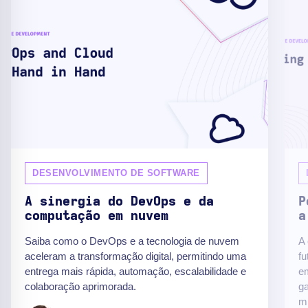
DESENVOLVIMENTO DE SOFTWARE
A sinergia do DevOps e da
P
computação em nuvem
a
Saiba como o DevOps e a tecnologia de nuvem
A
aceleram a transformação digital, permitindo uma
fu
entrega mais rápida, automação, escalabilidade e
em
colaboração aprimorada.
ga
mi