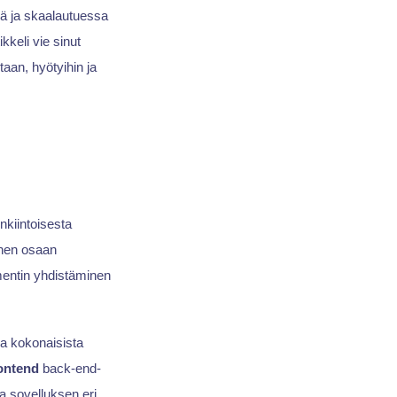
sä ja skaalautuessa
keli vie sinut
aan, hyötyihin ja
nkiintoisesta
iihen osaan
ementin yhdistäminen
a kokonaisista
rontend
back-end-
aa sovelluksen eri