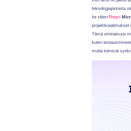
teknologiapinoista nii
he sitten
React
Micr
projektivaatimukset v
Tämä ominaisuus ma
kuten testausmenetelmi
mutta toimivat synkr