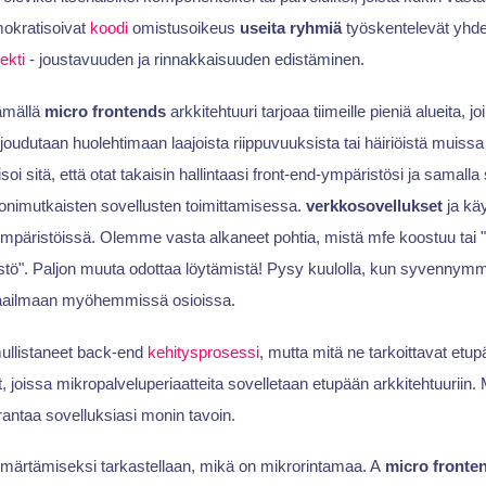
mokratisoivat
koodi
omistusoikeus
useita ryhmiä
työskentelevät yhde
ekti
- joustavuuden ja rinnakkaisuuden edistäminen.
ämällä
micro frontends
arkkitehtuuri tarjoaa tiimeille pieniä alueita, j
 joudutaan huolehtimaan laajoista riippuvuuksista tai häiriöistä muissa
oi sitä, että otat takaisin hallintaasi front-end-ympäristösi ja samalla
onimutkaisten sovellusten toimittamisessa.
verkkosovellukset
ja käy
ympäristöissä. Olemme vasta alkaneet pohtia, mistä mfe koostuu tai 
tö". Paljon muuta odottaa löytämistä! Pysy kuulolla, kun syvenny
aailmaan myöhemmissä osioissa.
ullistaneet back-end
kehitysprosessi
, mutta mitä ne tarkoittavat et
, joissa mikropalveluperiaatteita sovelletaan etupään arkkitehtuuriin.
rantaa sovelluksiasi monin tavoin.
ärtämiseksi tarkastellaan, mikä on mikrorintamaa. A
micro fronte