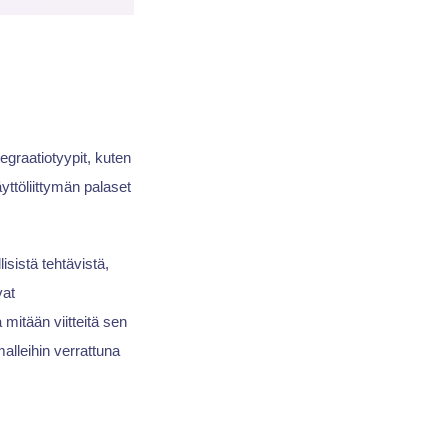
egraatiotyypit, kuten
ttöliittymän palaset
sistä tehtävistä,
vat
 mitään viitteitä sen
alleihin verrattuna