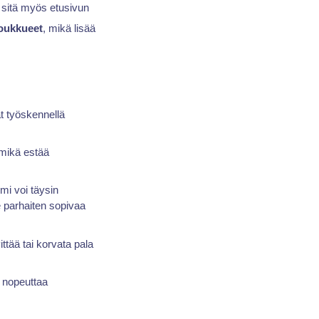
a sitä myös etusivun
joukkueet
, mikä lisää
t työskennellä
 mikä estää
mi voi täysin
e parhaiten sopivaa
ttää tai korvata pala
 nopeuttaa