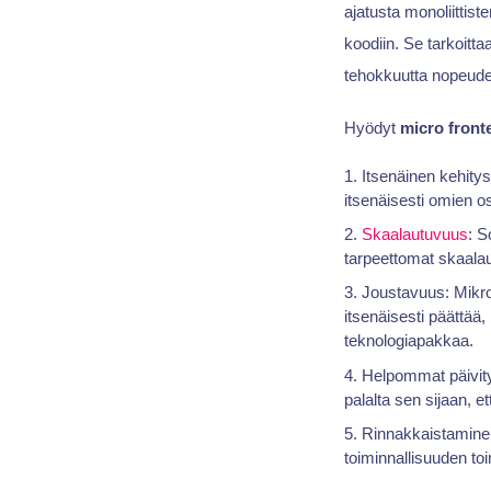
ajatusta monoliittist
koodiin. Se tarkoitta
tehokkuutta nopeuden
Hyödyt
micro front
Itsenäinen kehity
itsenäisesti omien o
Skaalautuvuus
: S
tarpeettomat skaalau
Joustavuus: Mikrof
itsenäisesti päättää,
teknologiapakkaa.
Helpommat päivityk
palalta sen sijaan, e
Rinnakkaistamine
toiminnallisuuden to