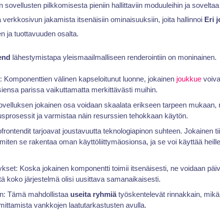
en sovellusten pilkkomisesta pieniin hallittaviin moduuleihin ja sovelta
a verkkosivun jakamista itsenäisiin ominaisuuksiin, joita hallinnoi
Eri 
 ja tuottavuuden osalta.
end
lähestymistapa yleismaailmalliseen renderointiin on moninainen.
s: Komponenttien välinen kapseloitunut luonne, jokainen
joukkue
voiva
siensa parissa vaikuttamatta merkittävästi muihin.
ovelluksen jokainen osa voidaan skaalata erikseen tarpeen mukaan,
sprosessit ja varmistaa näin resurssien tehokkaan käytön.
rontendit tarjoavat joustavuutta teknologiapinon suhteen. Jokainen tii
 miten se rakentaa oman käyttöliittymäosionsa, ja se voi käyttää heill
set: Koska jokainen komponentti toimii itsenäisesti, ne voidaan päivi
ttä koko järjestelmä olisi uusittava samanaikaisesti.
n: Tämä mahdollistaa
useita ryhmiä
työskentelevät rinnakkain, mikä
imittamista vankkojen laatutarkastusten avulla.