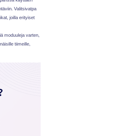
täviin. Valitsivatpa
kat, joilla erityiset
isiä moduuleja varten,
isille tiimeille,