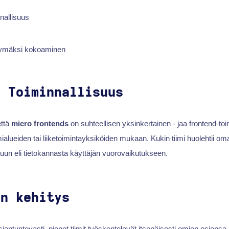
nallisuus
ttymäksi kokoaminen
n Toiminnallisuus
että
micro frontends
on suhteellisen yksinkertainen - jaa frontend-to
alueiden tai liiketoimintayksiköiden mukaan. Kukin tiimi huolehtii oma
uun eli tietokannasta käyttäjän vuorovaikutukseen.
en kehitys
asiantuntevasti, pienet tiimit työskentelevät itsenäisesti omien osiens