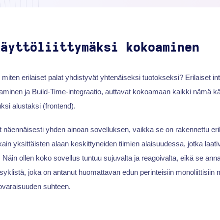
käyttöliittymäksi kokoaminen
miten erilaiset palat yhdistyvät yhtenäiseksi tuotokseksi? Erilaiset int
aminen ja Build-Time-integraatio, auttavat kokoamaan kaikki nämä käy
si alustaksi (frontend).
 näennäisesti yhden ainoan sovelluksen, vaikka se on rakennettu erilli
kain yksittäisten alaan keskittyneiden tiimien alaisuudessa, jotka laati
 Näin ollen koko sovellus tuntuu sujuvalta ja reagoivalta, eikä se anna
yklistä, joka on antanut huomattavan edun perinteisiin monoliittisiin m
ovaraisuuden suhteen.