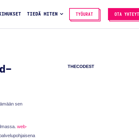
KIMUKSET
TIEDÄ MITEN
TYÖURAT
OTA YHTEY
THECODEST
d-
ntämään sen
ilmassa.
web-
palvelupohjaisena