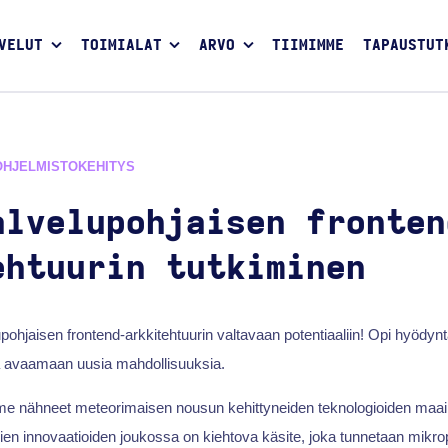
VELUT
TOIMIALAT
ARVO
TIIMIMME
TAPAUSTUT
OHJELMISTOKEHITYS
alvelupohjaisen fronten
ehtuurin tutkiminen
pohjaisen frontend-arkkitehtuurin valtavaan potentiaaliin! Opi hyödy
 ja avaamaan uusia mahdollisuuksia.
me nähneet meteorimaisen nousun kehittyneiden teknologioiden maa
en innovaatioiden joukossa on kiehtova käsite, joka tunnetaan mikro