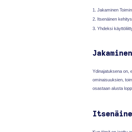
Jakaminen Toimin
Itsenäinen kehitys
Yhdeksi käyttölii
Jakamine
Ydinajatuksena on, 
ominaisuuksien, toimi
osastaan alusta lopp
Itsenäin
Kun tiimit on jaettu 