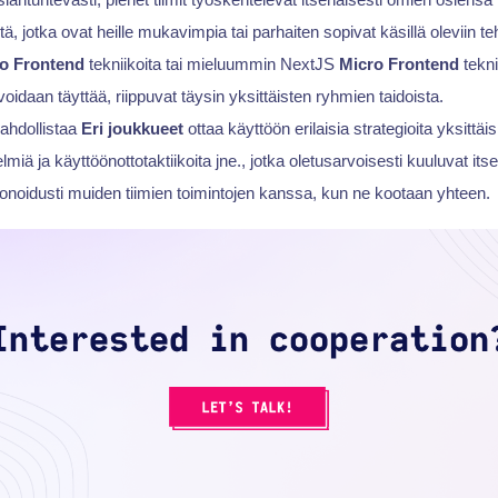
tä, jotka ovat heille mukavimpia tai parhaiten sopivat käsillä oleviin teh
o Frontend
tekniikoita tai mieluummin NextJS
Micro Frontend
teknii
oidaan täyttää, riippuvat täysin yksittäisten ryhmien taidoista.
hdollistaa
Eri joukkueet
ottaa käyttöön erilaisia strategioita yksittä
ä ja käyttöönottotaktiikoita jne., jotka oletusarvoisesti kuuluvat itsenä
onoidusti muiden tiimien toimintojen kanssa, kun ne kootaan yhteen.