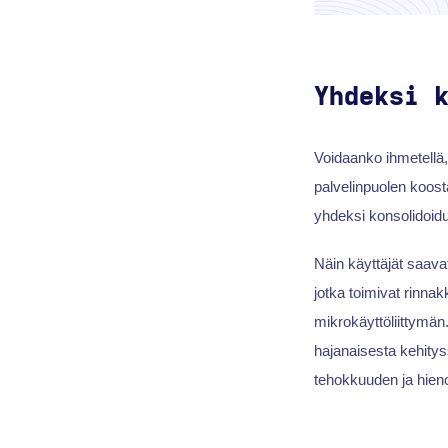
Yhdeksi 
Voidaanko ihmetellä, 
palvelinpuolen koost
yhdeksi konsolidoiduk
Näin käyttäjät saavat
jotka toimivat rinnak
mikrokäyttöliittymän.
hajanaisesta kehityss
tehokkuuden ja hien