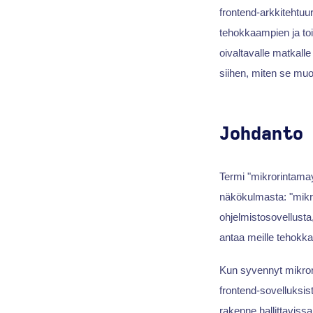
frontend-arkkitehtuur
tehokkaampien ja toi
oivaltavalle matkall
siihen, miten se m
Johdanto
Termi "mikrorintama
näkökulmasta: "mikro"
ohjelmistosovellusta
antaa meille tehokka
Kun syvennyt mikror
frontend-sovelluksis
rakenne hallittavissa