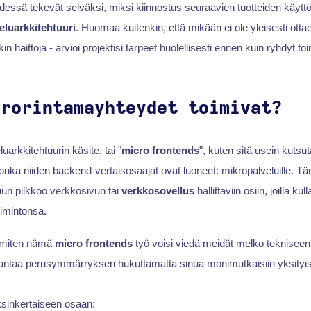
essä tekevät selväksi, miksi kiinnostus seuraavien tuotteiden käytt
eluarkkitehtuuri
. Huomaa kuitenkin, että mikään ei ole yleisesti ottaen 
in haittoja - arvioi projektisi tarpeet huolellisesti ennen kuin ryhdyt toi
krorintamayhteydet toimivat?
arkkitehtuurin käsite, tai "
micro frontends
", kuten sitä usein kutsu
 jonka niiden backend-vertaisosaajat ovat luoneet: mikropalveluille. 
uun pilkkoo verkkosivun tai
verkkosovellus
hallittaviin osiin, joilla ku
imintonsa.
 miten nämä
micro frontends
työ voisi viedä meidät melko tekniseen 
n antaa perusymmärryksen hukuttamatta sinua monimutkaisiin yksityis
sinkertaiseen osaan: