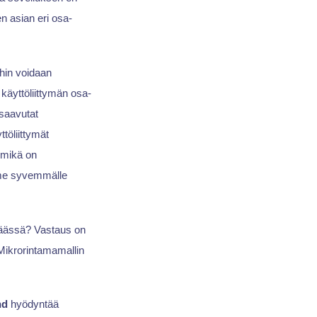
n asian eri osa-
oihin voidaan
 käyttöliittymän osa-
 saavutat
ttöliittymät
"mikä on
mme syvemmälle
upäässä? Vastaus on
 Mikrorintamamallin
nd
hyödyntää