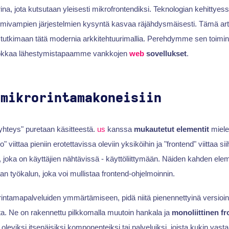
ina, jota kutsutaan yleisesti mikrofrontendiksi. Teknologian kehittyes
mivampien järjestelmien kysyntä kasvaa räjähdysmäisesti. Tämä artik
e tutkimaan tätä modernia arkkitehtuurimallia. Perehdymme sen toimint
uokkaa lähestymistapaamme vankkojen
web
sovellukset
.
 mikrorintamakoneisiin
yhteys" puretaan käsitteestä.
us
kanssa
mukautetut elementit
miele
 viittaa pieniin erotettavissa oleviin yksiköihin ja "frontend" viittaa s
, joka on käyttäjien nähtävissä - käyttöliittymään. Näiden kahden el
an työkalun, joka voi mullistaa frontend-ohjelmoinnin.
intamapalveluiden ymmärtämiseen, pidä niitä pienennettyinä versioin
ta. Ne on rakennettu pilkkomalla muutoin hankala ja
monoliittinen f
 oleviksi itsenäisiksi komponenteiksi tai palveluiksi, joista kukin vast