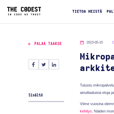
TIETOA MEISTÄ
PAL
2023-05-15
PALAA TAAKSE
Mikrop
arkkit
Tutustu mikropalvelu
ainutlaatuisia etuja
Sisältö
Viime vuosina olem
kehitys
. Näiden moni