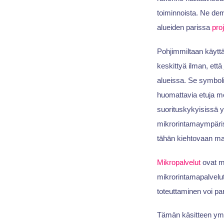
toiminnoista. Ne de
alueiden parissa
proj
Pohjimmiltaan käytt
keskittyä ilman, että
alueissa. Se symbolis
huomattavia etuja m
suorituskykyisissä 
mikrorintamaympäris
tähän kiehtovaan m
Mikropalvelut
ovat m
mikrorintamapalvelut
toteuttaminen voi pa
Tämän käsitteen ymm