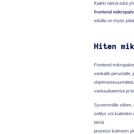
Kaikki nämä edut yhd
frontend mikropalv
eduilla on myös joitak
Miten mi
Frontend-mikropalvelu
vankalle perustalle,
ohjelmistosuunnittel
vastuualueensa ja to
Syvemmälle siihen,
selitys voi kuitenki
tämä
prosessi kolmeen yk