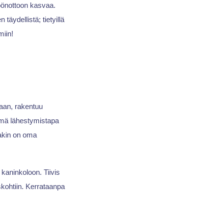
öönottoon kasvaa.
täydellistä; tietyillä
miin!
taan, rakentuu
Tämä lähestymistapa
llakin on oma
kaninkoloon. Tiivis
kohtiin. Kerrataanpa