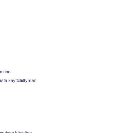
iminnot
sta käyttöliittymän
a parissa käyttäen