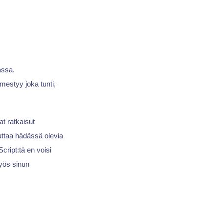
assa.
ilmestyy joka tunti,
at ratkaisut
uttaa hädässä olevia
cript:tä en voisi
myös sinun