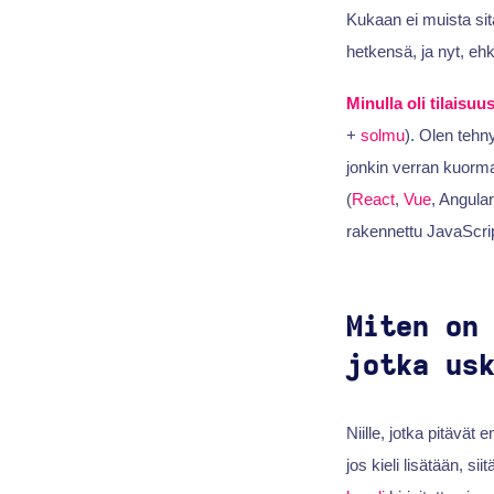
Kukaan ei muista sitä
hetkensä, ja nyt, e
Minulla oli tilaisu
+
solmu
). Olen tehn
jonkin verran kuorma
(
React
,
Vue
, Angular
rakennettu JavaScri
Miten on
jotka us
Niille, jotka pitävät
jos kieli lisätään, si