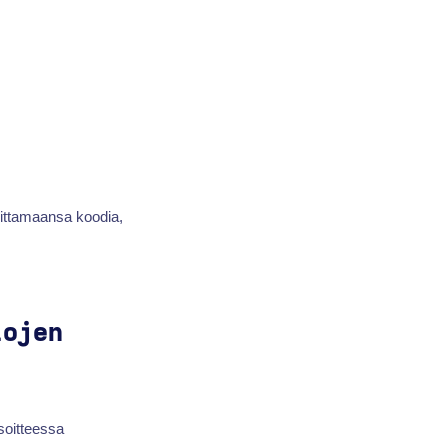
joittamaansa koodia,
lojen
soitteessa