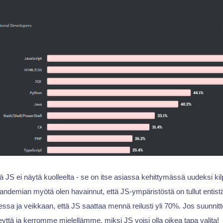
ä JS ei näytä kuolleelta - se on itse asiassa kehittymässä uudeksi kilp
ndemian myötä olen havainnut, että JS-ympäristöstä on tullut entistä
sa ja veikkaan, että JS saattaa mennä reilusti yli 70%. Jos suunnittel
eyttä ja kerromme mielellämme, miksi JS voisi olla oikea tapa valita!