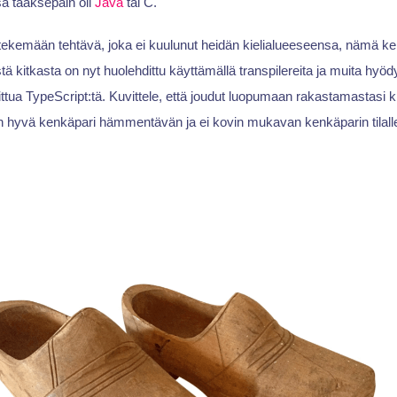
ssa taaksepäin oli
Java
tai C.
tekemään tehtävä, joka ei kuulunut heidän kielialueeseensa, nämä kehit
 kitkasta on nyt huolehdittu käyttämällä transpilereita ja muita hyödyl
tua TypeScript:tä. Kuvittele, että joudut luopumaan rakastamastasi ki
n hyvä kenkäpari hämmentävän ja ei kovin mukavan kenkäparin tilall