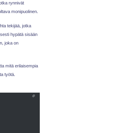
otka rynnivät
ltava monipuolinen.
ta tekijää, jotka
öisesti hypätä sisään
n, joka on
a mitä erilaisempia
a työtä.