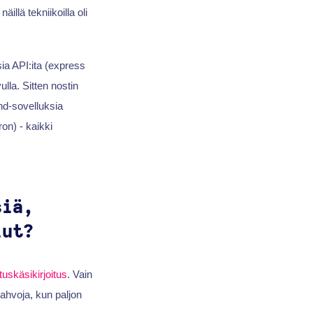
illä tekniikoilla oli
a API:ita (express
lla. Sitten nostin
nd-sovelluksia
on) - kaikki
siä,
lut?
ituskäsikirjoitus
. Vain
 vahvoja, kun paljon