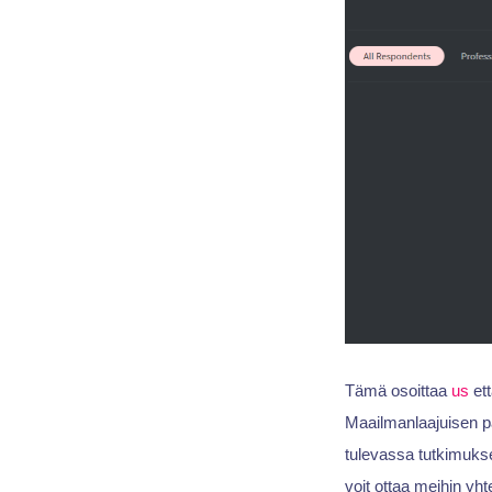
Tämä osoittaa
us
ett
Maailmanlaajuisen pa
tulevassa tutkimukses
voit ottaa meihin yht