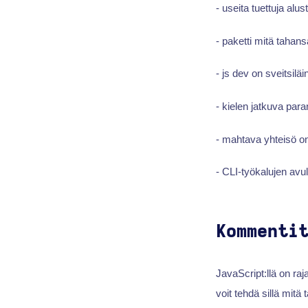
- useita tuettuja alu
- paketti mitä tahans
- js dev on sveitsiläi
- kielen jatkuva par
- mahtava yhteisö on
- CLI-työkalujen avul
Kommenti
JavaScript:llä on raj
voit tehdä sillä mitä