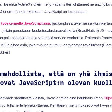
. Tai ehkä ActiveX? Olemme jo kauan sitten ohittaneet ne ajat, jolloin nä
hkä enemmän kuin koskaan, JavaScript on loistossaan.
us työskennellä JavaScript:ssä.
backendissä tekemässä yksinkertaisi
yt joitain perustason kosketusalustasovelluksia (ReactNative) JS:n avu
a pois pääsäikeestä käyttämällä service workersia. Rakensin fronte
JS) ja ainoa asia, joka minulta puuttuu, on työpöytäsovellukset (Electr
pt:hen!
 mahdollista, että on yhä ihmi
kovat JavaScript:n olevan kuol
 enemmän staattisista kielistä, JavaScript on aina kauhistus ilman
Kirjo
itä voi tulla heille hyväksyttävää. Kehittäjien mieltymykset olivat hyvin