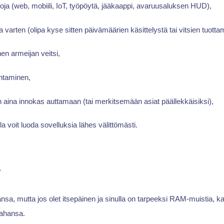
stoja (web, mobiili, IoT, työpöytä, jääkaappi, avaruusaluksen HUD),
a varten (olipa kyse sitten päivämäärien käsittelystä tai vitsien tuotta
nen armeijan veitsi,
antaminen,
 aina innokas auttamaan (tai merkitsemään asiat päällekkäisiksi),
la voit luoda sovelluksia lähes välittömästi.
t
ansa, mutta jos olet itsepäinen ja sinulla on tarpeeksi RAM-muistia, ka
 tahansa.