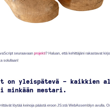
JavaScript seuraavaan
projekti
? Haluan, että kehittäjäni rakastavat kir
ka solullaan!
pt on yleispätevä - kaikkien a
ei minkään mestari.
 yrittävät löytää keinoja päästä eroon JS:stä WebAssemblyn avulla. O