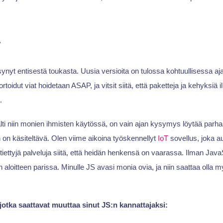
t
yt entisestä toukasta. Uusia versioita on tulossa kohtuullisessa aj
portoidut viat hoidetaan ASAP, ja vitsit siitä, että paketteja ja kehyksiä 
.
jalti niin monien ihmisten käytössä, on vain ajan kysymys löytää parha
n on käsiteltävä. Olen viime aikoina työskennellyt
IoT
sovellus, joka a
iettyjä palveluja siitä, että heidän henkensä on vaarassa. Ilman JavaS
n aloitteen parissa. Minulle JS avasi monia ovia, ja niin saattaa olla 
 jotka saattavat muuttaa sinut JS:n kannattajaksi: