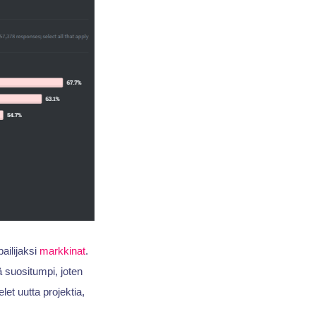
ailijaksi
markkinat
.
 suositumpi, joten
et uutta projektia,