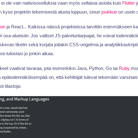
ä ei ole vain natiivisovelluksia vaan myös sellaisia asioita kuin
Flutter
j
n kyse projektin tekemisestä alusta loppuun, sinun
joukkue
on usein o
hon
ja React... Kaikissa näissä projekteissa tarvittiin enimmäkseen kah
ri osa-alueisiin. Jos valitset JS-palveluntarjoajat, he voivat todennäk
skevan tiketin sekä korjata joitakin CSS-ongelmia ja analytiikkaskripti
e-tulostasi jo jonkin aikaa.
kkeet vaativat tavaraa, jota esimerkiksi Java, Python, Go tai
Ruby
mutt
ä epätodennäköisempää on, että kehittäjät tulevat tekemään varsinaist
i tilastoja: