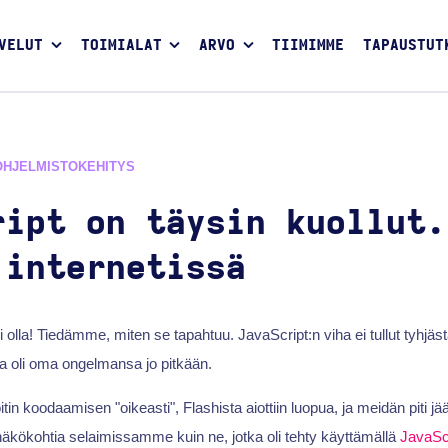
VELUT
TOIMIALAT
ARVO
TIIMIMME
TAPAUSTUT
OHJELMISTOKEHITYS
ript on täysin kuollut.
 internetissä
si olla! Tiedämme, miten se tapahtuu. JavaScript:n viha ei tullut tyhjästä
a oli oma ongelmansa jo pitkään.
itin koodaamisen "oikeasti", Flashista aiottiin luopua, ja meidän piti j
a näkökohtia selaimissamme kuin ne, jotka oli tehty käyttämällä
JavaSc