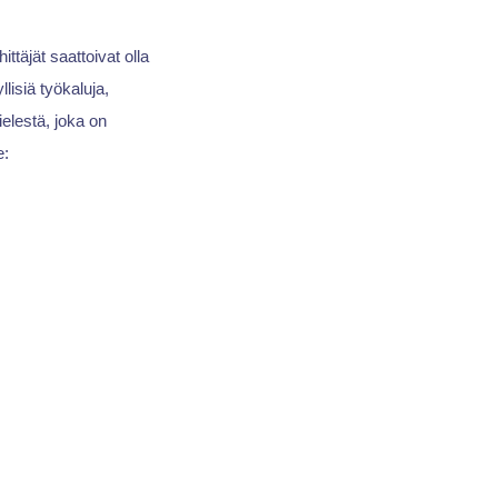
täjät saattoivat olla
lisiä työkaluja,
elestä, joka on
e: