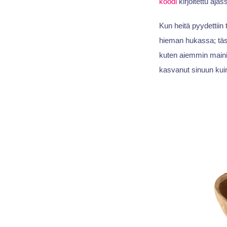
koodi
kirjoitettu aja
Kun heitä pyydettiin 
hieman hukassa; tästä
kuten aiemmin mainit
kasvanut sinuun kui