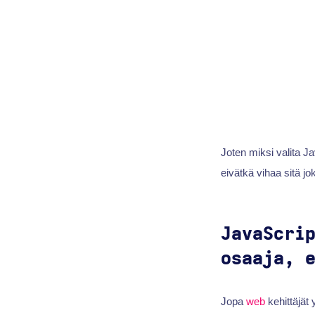
Joten miksi valita 
eivätkä vihaa sitä jo
JavaScri
osaaja, 
Jopa
web
kehittäjät