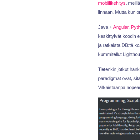
mobiilikehitys
, meill
linnaan. Mutta kun o
Java +
Angular
,
Pyt
keskittyivät koodin e
ja ratkaista DB:tä ko
kummitellut Lighthous
Tietenkin jotkut han
paradigmat ovat, sit
Vilkaistaanpa nopeast