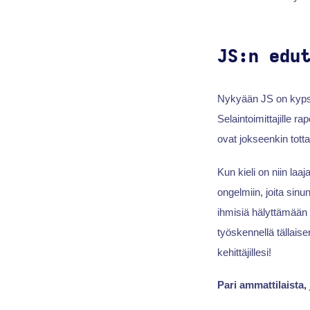
JS:n edu
Nykyään JS on kypsyn
Selaintoimittajille ra
ovat jokseenkin totta
Kun kieli on niin laa
ongelmiin, joita sinu
ihmisiä hälyttämään t
työskennellä tällaise
kehittäjillesi!
Pari ammattilaista,