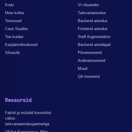
Kodu
Vt nõuandev
Meie kohta
Tarkvaraarendus
Teenused
Backend arendus
Case Studies
Frontend arendus
Tee kuidas
Staff Augmentation
Karjäärivõimalused
Backend arendajad
Sõnastik
Pilveinsenerid
Andmeinsenerid
Muud
QA insenerid
Ressursid
Faktid ja müüdid koostööst
välise
tarkvaraarenduspartneriga
USAst Euroopasse: Miks