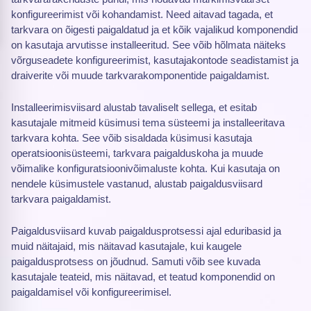
konfigureerimist või kohandamist. Need aitavad tagada, et
tarkvara on õigesti paigaldatud ja et kõik vajalikud komponendid
on kasutaja arvutisse installeeritud. See võib hõlmata näiteks
võrguseadete konfigureerimist, kasutajakontode seadistamist ja
draiverite või muude tarkvarakomponentide paigaldamist.
Installeerimisviisard alustab tavaliselt sellega, et esitab
kasutajale mitmeid küsimusi tema süsteemi ja installeeritava
tarkvara kohta. See võib sisaldada küsimusi kasutaja
operatsioonisüsteemi, tarkvara paigalduskoha ja muude
võimalike konfiguratsioonivõimaluste kohta. Kui kasutaja on
nendele küsimustele vastanud, alustab paigaldusviisard
tarkvara paigaldamist.
Paigaldusviisard kuvab paigaldusprotsessi ajal eduribasid ja
muid näitajaid, mis näitavad kasutajale, kui kaugele
paigaldusprotsess on jõudnud. Samuti võib see kuvada
kasutajale teateid, mis näitavad, et teatud komponendid on
paigaldamisel või konfigureerimisel.