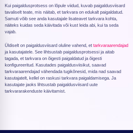
Kui paigaldusprotsess on lõpule viidud, kuvab paigaldusviisard
tavaliselt teate, mis näitab, et tarkvara on edukalt paigaldatud.
Samuti võib see anda kasutajale lisateavet tarkvara kohta,
näiteks kuidas seda käivitada või kust leida abi, kui ta seda
vajab.
Üldiselt on paigaldusviisard oluline vahend, et
tarkvaraarendajad
ja kasutajatele. See lihtsustab paigaldusprotsessi ja aitab
tagada, et tarkvara on õigesti paigaldatud ja õigesti
konfigureeritud. Kasutades paigaldusviisikut, saavad
tarkvaraarendajad vähendada tugikõnesid, mida nad saavad
kasutajatelt, kellel on raskusi tarkvara paigaldamisega. Ja
kasutajate jaoks lihtsustab paigaldusviisard uute
tarkvararakenduste käivitamist.