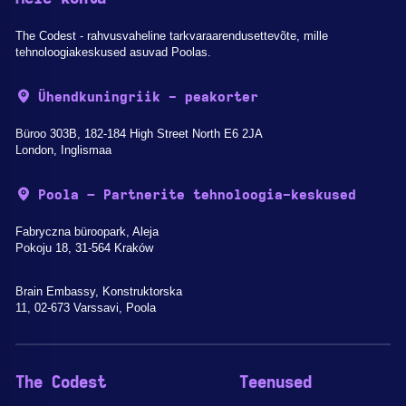
The Codest - rahvusvaheline tarkvaraarendusettevõte, mille
tehnoloogiakeskused asuvad Poolas.
Ühendkuningriik - peakorter
Büroo 303B, 182-184 High Street North E6 2JA
London, Inglismaa
Poola – Partnerite tehnoloogia-keskused
Fabryczna büroopark, Aleja
Pokoju 18, 31-564 Kraków
Brain Embassy, Konstruktorska
11, 02-673 Varssavi, Poola
The Codest
Teenused