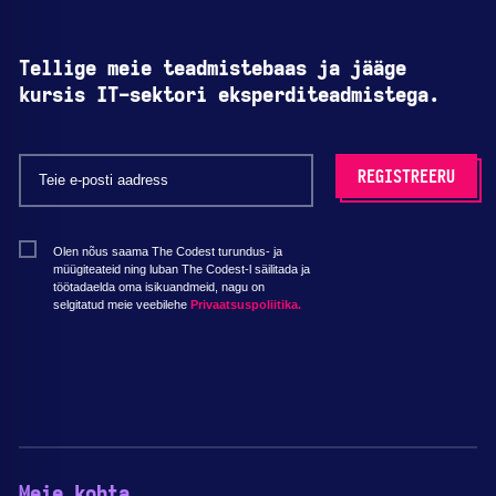
Tellige meie teadmistebaas ja jääge
kursis IT-sektori eksperditeadmistega.
Olen nõus saama The Codest turundus- ja
müügiteateid ning luban The Codest-l säilitada ja
töötadaelda oma isikuandmeid, nagu on
selgitatud meie veebilehe
Privaatsuspoliitika.
Meie kohta