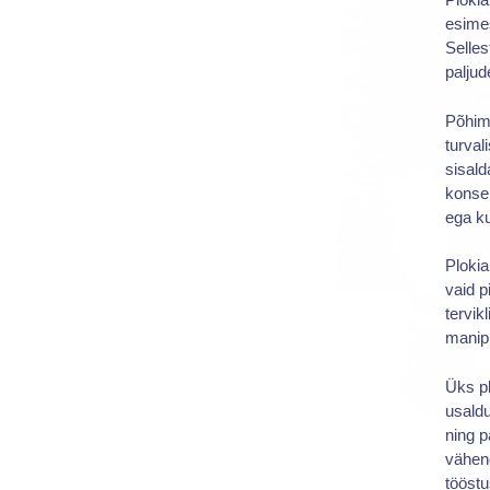
esimes
Selle
palju
Põhimõ
turval
sisald
konsen
ega ku
Plokia
vaid p
tervik
manipu
Üks pl
usaldu
ning p
vähend
tööst