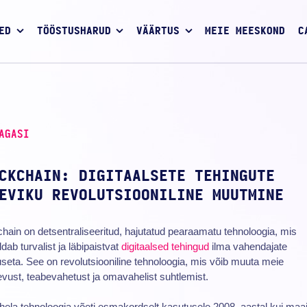
ED
TÖÖSTUSHARUD
VÄÄRTUS
MEIE MEESKOND
C
AGASI
CKCHAIN: DIGITAALSETE TEHINGUTE
EVIKU REVOLUTSIOONILINE MUUTMINE
hain on detsentraliseeritud, hajutatud pearaamatu tehnoloogia, mis
dab turvalist ja läbipaistvat
digitaalsed tehingud
ilma vahendajate
seta. See on revolutsiooniline tehnoloogia, mis võib muuta meie
evust, teabevahetust ja omavahelist suhtlemist.
hela tehnoloogia võeti esmakordselt kasutusele 2008. aastal kui maa