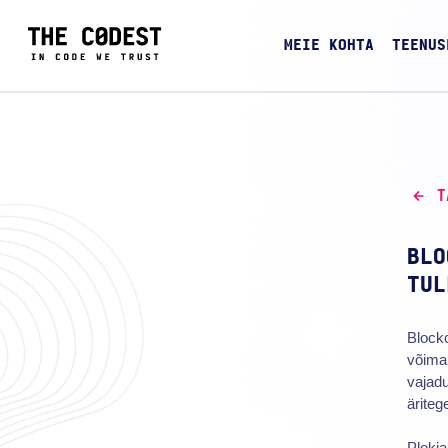
MEIE KOHTA
TEENUS
T
BLO
TUL
Blockc
võimal
vajadu
äriteg
Plokia