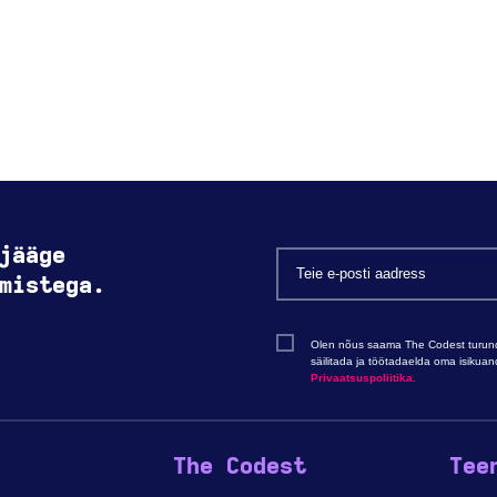
jääge
mistega.
Olen nõus saama The Codest turundu
säilitada ja töötadaelda oma isikua
Privaatsuspoliitika.
The Codest
Tee