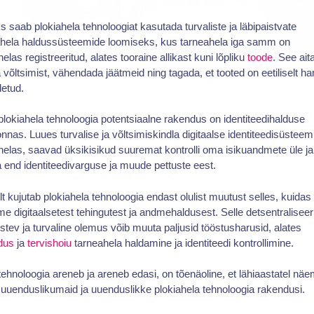
s saab plokiahela tehnoloogiat kasutada turvaliste ja läbipaistvate
ahela haldussüsteemide loomiseks, kus tarneahela iga samm on
helas registreeritud, alates tooraine allikast kuni lõpliku
toode
. See ait
a võltsimist, vähendada jäätmeid ning tagada, et tooted on eetiliselt ha
detud.
plokiahela tehnoloogia potentsiaalne rakendus on identiteedihalduse
nnas. Luues turvalise ja võltsimiskindla digitaalse identiteedisüsteem
helas, saavad üksikisikud suuremat kontrolli oma isikuandmete üle ja
a end identiteedivarguse ja muude pettuste eest.
lt kujutab plokiahela tehnoloogia endast olulist muutust selles, kuida
e digitaalsetest tehingutest ja andmehaldusest. Selle detsentraliseer
istev ja turvaline olemus võib muuta paljusid tööstusharusid, alates
dus
ja
tervishoiu
tarneahela haldamine ja identiteedi kontrollimine.
ehnoloogia areneb ja areneb edasi, on tõenäoline, et lähiaastatel nä
 uuenduslikumaid ja uuenduslikke plokiahela tehnoloogia rakendusi.