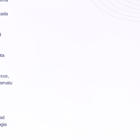
.
tada
d
uta
ksus,
raamatu
jad
ogia