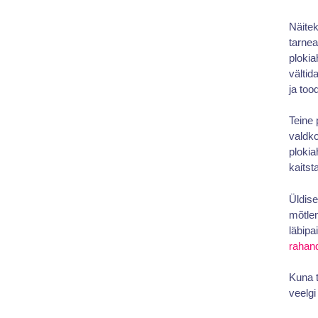
Näitek
tarne
plokia
vältid
ja too
Teine 
valdko
plokia
kaitst
Üldise
mõtlem
läbipa
rahan
Kuna t
veelgi