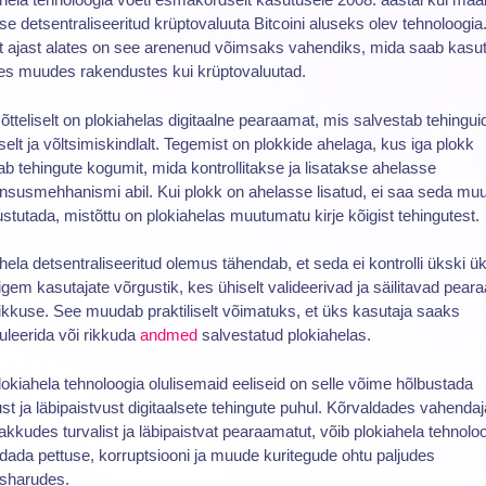
e detsentraliseeritud krüptovaluuta Bitcoini aluseks olev tehnoloogia
st ajast alates on see arenenud võimsaks vahendiks, mida saab kasu
des muudes rakendustes kui krüptovaluutad.
tteliselt on plokiahelas digitaalne pearaamat, mis salvestab tehingui
iselt ja võltsimiskindlalt. Tegemist on plokkide ahelaga, kus iga plokk
ab tehingute kogumit, mida kontrollitakse ja lisatakse ahelasse
susmehhanismi abil. Kui plokk on ahelasse lisatud, ei saa seda mu
stutada, mistõttu on plokiahelas muutumatu kirje kõigist tehingutest.
hela detsentraliseeritud olemus tähendab, et seda ei kontrolli ükski ü
igem kasutajate võrgustik, kes ühiselt valideerivad ja säilitavad pea
likkuse. See muudab praktiliselt võimatuks, et üks kasutaja saaks
leerida või rikkuda
andmed
salvestatud plokiahelas.
okiahela tehnoloogia olulisemaid eeliseid on selle võime hõlbustada
st ja läbipaistvust digitaalsete tehingute puhul. Kõrvaldades vahenda
akkudes turvalist ja läbipaistvat pearaamatut, võib plokiahela tehnolo
ada pettuse, korruptsiooni ja muude kuritegude ohtu paljudes
usharudes.