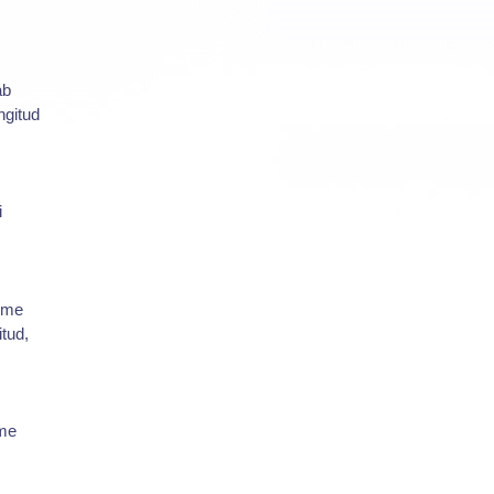
ab
ngitud
i
s me
itud,
eme