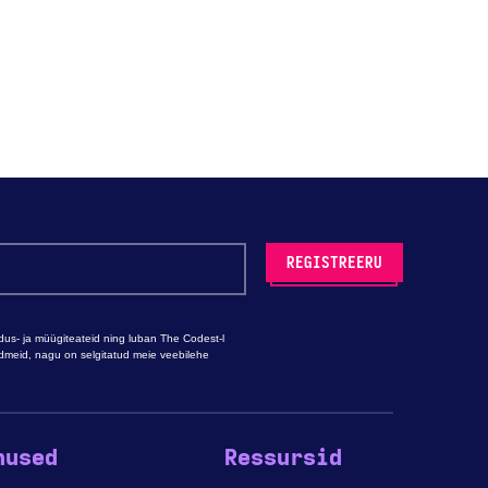
s- ja müügiteateid ning luban The Codest-l
ndmeid, nagu on selgitatud meie veebilehe
nused
Ressursid