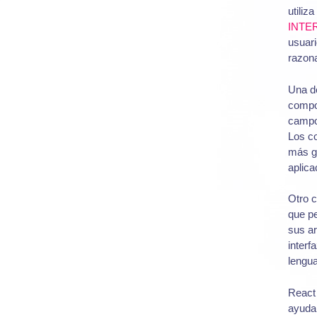
utiliz
INTE
usuari
razona
Una de
compo
campos
Los c
más gr
aplica
Otro c
que pe
sus ar
interf
lengua
React 
ayudar