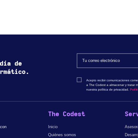
día de
rmático.
Acepto recibir comunicaciones comer
a The Codest a almacenar y tratar m
nuestra política de privacidad.
Polít
The Codest
Ser
 con
Inicio
Asesor
Quiénes somos
Desarro