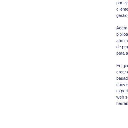
por ej
client
gestio
Además
biblio
aún m
de pr
para a
En gen
crear 
basada
convie
experi
web se
herram