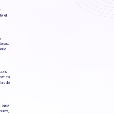
l
ta el
y
teras.
ario
taxis
nte en
tos de
s para
outer,