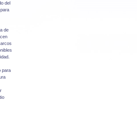
do del
 para
ma de
acen
marcos
nibles
idad.
o para
ura
r
tio