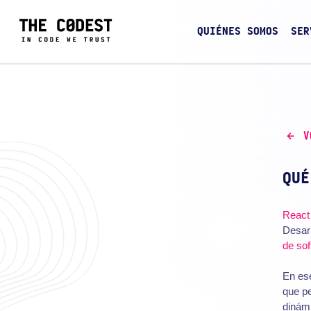
QUIÉNES SOMOS
SER
V
QUÉ
React
Desar
de so
En es
que pe
dinámi