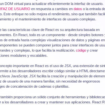
a un DOM virtual para actualizar eficientemente la interfaz de usuario.
RFAZ DE USUARIO
en respuesta a cambios en
datos
o la entrada de
o. Este enfoque no sólo mejora el rendimiento, sino que también facili
miento y el mantenimiento de interfaces de usuario complejas.
 las características clave de React es su arquitectura basada en
nentes. En React, todo es un componente - desde simples botones 
 de entrada hasta complejas visualizaciones de datos y páginas en
omponentes se pueden componer juntos para crear interfaces de usu
andes y complejas, lo que facilita la reutilización.
código
y crear
ciones modulares y escalables.
oncepto importante en React es el uso de JSX, una extensión de sin
rmite a los desarrolladores escribir código similar a HTML directame
chivos JavaScript. JSX facilita la creación y manipulación de elemen
az de usuario de una manera familiar, sin necesidad de engorrosos
jes de concatenación de cadenas o plantillas.
también proporciona un sólido conjunto de herramientas y biblioteca
 a los desarrolladores a crear y mantener sus aplicaciones. React R