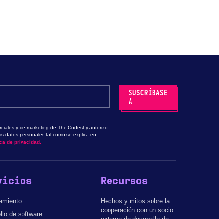
ciales y de marketing de The Codest y autorizo
is datos personales tal como se explica en
ica de privacidad.
vicios
Recursos
amiento
Hechos y mitos sobre la
cooperación con un socio
llo de software
externo de desarrollo de