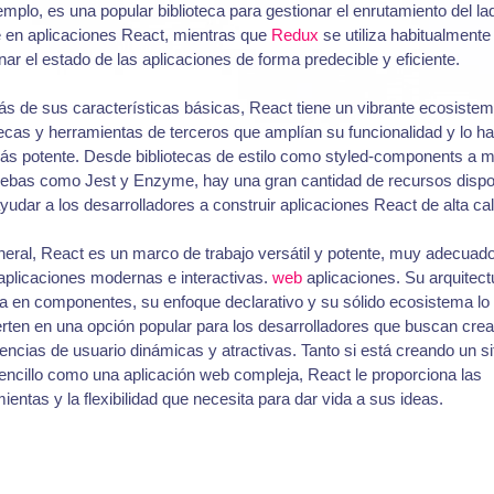
emplo, es una popular biblioteca para gestionar el enrutamiento del la
e en aplicaciones React, mientras que
Redux
se utiliza habitualmente
nar el estado de las aplicaciones de forma predecible y eficiente.
 de sus características básicas, React tiene un vibrante ecosiste
tecas y herramientas de terceros que amplían su funcionalidad y lo h
ás potente. Desde bibliotecas de estilo como styled-components a 
uebas como Jest y Enzyme, hay una gran cantidad de recursos dispo
yudar a los desarrolladores a construir aplicaciones React de alta cal
eral, React es un marco de trabajo versátil y potente, muy adecuad
aplicaciones modernas e interactivas.
web
aplicaciones. Su arquitect
 en componentes, su enfoque declarativo y su sólido ecosistema lo
rten en una opción popular para los desarrolladores que buscan crea
encias de usuario dinámicas y atractivas. Tanto si está creando un si
ncillo como una aplicación web compleja, React le proporciona las
ientas y la flexibilidad que necesita para dar vida a sus ideas.