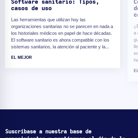
Software sanitario: Tipos,
C
casos de uso
d
c
Las herramientas que utilizan hoy las
¿E
organizaciones sanitarias no se parecen en nada a
a 
los historiales médicos en papel de hace décadas.
gu
El software sanitario es ahora compatible con los
ll
sistemas sanitarios, la atención al paciente y la...
eq
EL MEJOR
he
E
Suscríbase a nuestra base de