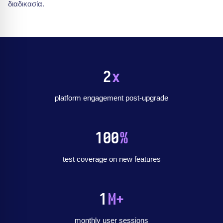
διαδικασία.
2
x
platform engagement post-upgrade
100
%
test coverage on new features
1
M+
monthly user sessions