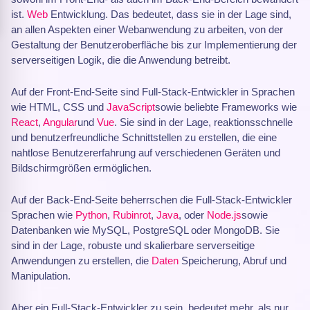
ist.
Web
Entwicklung. Das bedeutet, dass sie in der Lage sind,
an allen Aspekten einer Webanwendung zu arbeiten, von der
Gestaltung der Benutzeroberfläche bis zur Implementierung der
serverseitigen Logik, die die Anwendung betreibt.
Auf der Front-End-Seite sind Full-Stack-Entwickler in Sprachen
wie HTML, CSS und
JavaScript
sowie beliebte Frameworks wie
React
,
Angular
und
Vue
. Sie sind in der Lage, reaktionsschnelle
und benutzerfreundliche Schnittstellen zu erstellen, die eine
nahtlose Benutzererfahrung auf verschiedenen Geräten und
Bildschirmgrößen ermöglichen.
Auf der Back-End-Seite beherrschen die Full-Stack-Entwickler
Sprachen wie
Python
,
Rubinrot
,
Java
, oder
Node.js
sowie
Datenbanken wie MySQL, PostgreSQL oder MongoDB. Sie
sind in der Lage, robuste und skalierbare serverseitige
Anwendungen zu erstellen, die
Daten
Speicherung, Abruf und
Manipulation.
Aber ein Full-Stack-Entwickler zu sein, bedeutet mehr, als nur