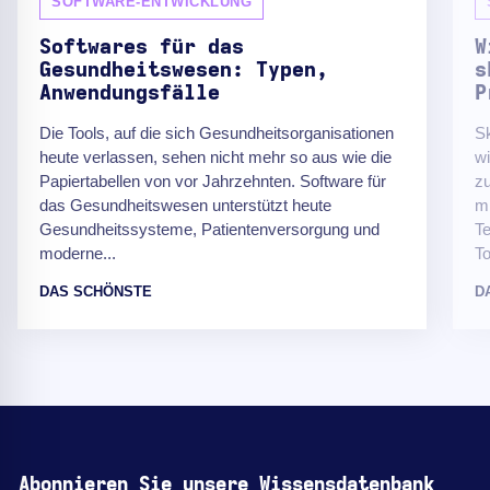
SOFTWARE-ENTWICKLUNG
Softwares für das
W
Gesundheitswesen: Typen,
s
Anwendungsfälle
P
Die Tools, auf die sich Gesundheitsorganisationen
Sk
heute verlassen, sehen nicht mehr so aus wie die
wi
Papiertabellen von vor Jahrzehnten. Software für
zu
das Gesundheitswesen unterstützt heute
mi
Gesundheitssysteme, Patientenversorgung und
Te
moderne...
To
DAS SCHÖNSTE
D
Abonnieren Sie unsere Wissensdatenbank