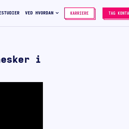
ESTUDIER
VED HVORDAN
KARRIERE
TAG KONT
nesker i