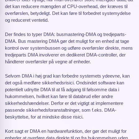
det kan reducere mængden af CPU-overhead, der kræves til
overførslen, betydeligt. Det kan føre til forbedret systemydelse
og reduceret ventetid.
Der findes to typer DMA: busmastering-DMA og tredjeparts-
DMA. Bus mastering DMA gør det muligt for en enhed at tage
kontrol over systembussen og udføre overførsler direkte, mens
tredjeparts DMA involverer en dedikeret DMA-controller, der
håndterer overførsler på vegne af enheder.
Selvom DMA i høj grad kan forbedre systemets ydeevne, kan
det også medføre sikkerhedsrisici. Ondsindet software kan
potentielt udnytte DMA til at få adgang til følsomme data i
hukommelsen, hvilket kan føre til databrud eller andre
sikkerhedshændelser. Derfor er det vigtigt at implementere
passende sikkerhedsforanstaltninger, som f.eks. DMA-
beskyttelse, for at mindske disse risici.
Kort sagt er DMA en hardwarefunktion, der gør det muligt for
enheder at overføre data direkte til og fra hukommelsen uden