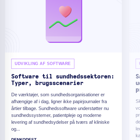
UDVIKLING AF SOFTWARE
Software til sundhedssektoren:
S
Typer, brugsscenarier
u
p
De værktøjer, som sundhedsorganisationer er
Sk
afhængige af i dag, ligner ikke papirjournaler fra
v
årtier tilbage. Sundhedssoftware understøtter nu
pr
sundhedssystemer, patientpleje og moderne
de
levering af sundhedsydelser på tværs af kliniske
le
og...
ka
DENKODEST