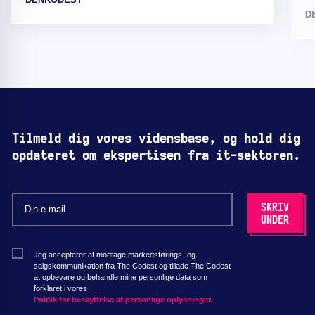
D
Tilmeld dig vores vidensbase, og hold dig
opdateret om ekspertisen fra it-sektoren.
Jeg accepterer at modtage markedsførings- og
salgskommunikation fra The Codest og tillade The Codest
at opbevare og behandle mine personlige data som
forklaret i vores
Politik for beskyttelse af personlige oplysninger.