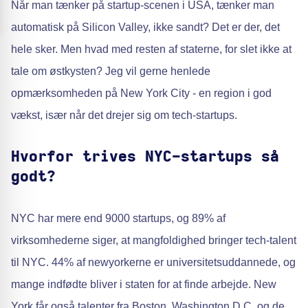
Når man tænker på startup-scenen i USA, tænker man
automatisk på Silicon Valley, ikke sandt? Det er der, det
hele sker. Men hvad med resten af staterne, for slet ikke at
tale om østkysten? Jeg vil gerne henlede
opmærksomheden på New York City - en region i god
vækst, især når det drejer sig om tech-startups.
Hvorfor trives NYC-startups så
godt?
NYC har mere end 9000 startups, og 89% af
virksomhederne siger, at mangfoldighed bringer tech-talent
til NYC. 44% af newyorkerne er universitetsuddannede, og
mange indfødte bliver i staten for at finde arbejde. New
York får også talenter fra Boston, Washington D.C. og de