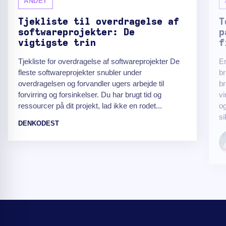
ANDET
Tjekliste til overdragelse af
T
softwareprojekter: De
p
vigtigste trin
f
Tjekliste for overdragelse af softwareprojekter De
E
fleste softwareprojekter snubler under
br
overdragelsen og forvandler ugers arbejde til
br
forvirring og forsinkelser. Du har brugt tid og
v
ressourcer på dit projekt, lad ikke en rodet...
og
si
DENKODEST