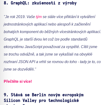
8.
GraphQL: zkušenosti z výroby
"Je rok 2019. Vaše
tým
se stále více přiklání k vytváření
jednostránkových aplikací nebo alespoň k začlenění
bohatých komponent do běžných vícestránkových aplikací.
GraphQL
je
starší dvou let
což lze podle standardů
ekosystému JavaScript považovat za vyspělé. Cítili jsme
se trochu odvážně, a tak jsme se vykašlali na obvyklé
rozhraní JSON API a vrhli se rovnou do toho - tady je to, co
jsme se dozvěděli."
Přečtěte si více!
9.
Stává se Berlín novým evropským
Silicon Valley pro technologické