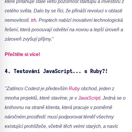
které přitahuje stále větší pozornost startupů a investorů z
celého světa. Dalo by se říci, že přináší revoluci v oblasti
nemovitostí.
trh
. Proptech nabízí inovativní technologická
řešení, která posouvají odvětví na novou a lepší úroveň a
zároveň zvyšují příjmy."
Přečtěte si více!
4.
Testování JavaScript... s Ruby?!
"Zatímco Codest je především
Ruby
obchod, jeden z
mnoha projektů, které stavíme, je v
JavaScript
. Jedná se o
knihovnu na straně klienta, která pracuje v poměrně
náročném prostředí: musí podporovat téměř všechny
existující prohlížeče, včetně těch velmi starých, a navíc