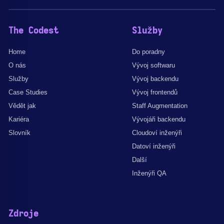
The Codest
Služby
Home
Do poradny
O nás
Vývoj softwaru
Služby
Vývoj backendu
Case Studies
Vývoj frontendů
Vědět jak
Staff Augmentation
Kariéra
Vývojáři backendu
Slovník
Cloudoví inženýři
Datoví inženýři
Další
Inženýři QA
Zdroje