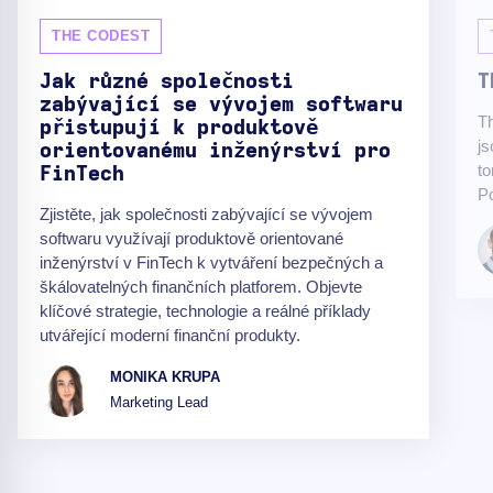
THE CODEST
Jak různé společnosti
T
zabývající se vývojem softwaru
Th
přistupují k produktově
js
orientovanému inženýrství pro
t
FinTech
Po
Zjistěte, jak společnosti zabývající se vývojem
softwaru využívají produktově orientované
inženýrství v FinTech k vytváření bezpečných a
škálovatelných finančních platforem. Objevte
klíčové strategie, technologie a reálné příklady
utvářející moderní finanční produkty.
MONIKA KRUPA
Marketing Lead