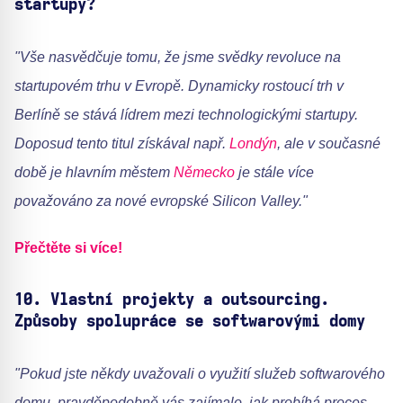
startupy?
"Vše nasvědčuje tomu, že jsme svědky revoluce na
startupovém trhu v Evropě. Dynamicky rostoucí trh v
Berlíně se stává lídrem mezi technologickými startupy.
Doposud tento titul získával např.
Londýn
, ale v současné
době je hlavním městem
Německo
je stále více
považováno za nové evropské Silicon Valley."
Přečtěte si více!
10.
Vlastní projekty a outsourcing.
Způsoby spolupráce se softwarovými domy
"Pokud jste někdy uvažovali o využití služeb softwarového
domu, pravděpodobně vás zajímalo, jak probíhá proces