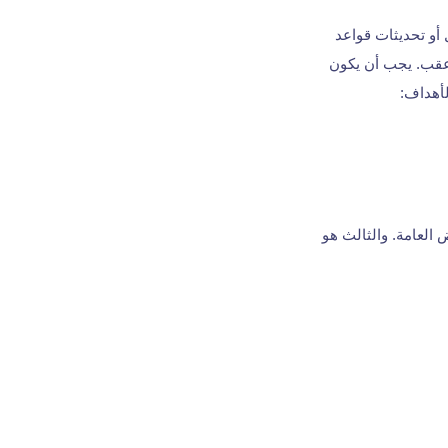
 أو تحديثات قواعد
 عقب. يجب أن يكون
لأهداف:
JVM. والثاني هو أدوات الأغراض العامة. والثالث هو