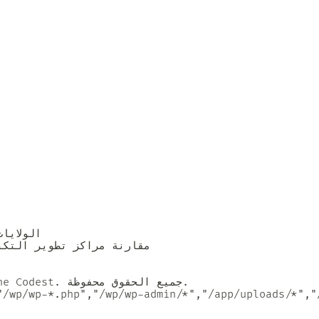
                  شروط استخدام الموقع الإلكتروني                 جميع الحقوق محفوظة © 2026 بواسطة The Codest. جميع الحقوق محفوظة.
"/wp/wp-*.php","/wp/wp-admin/*","/app/uploads/*","