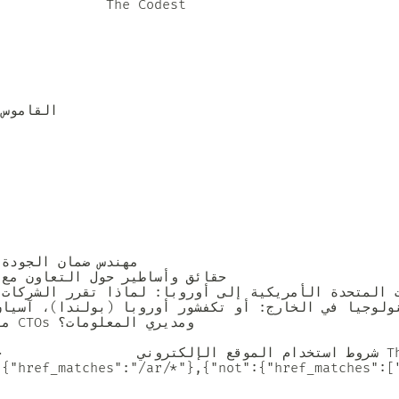
           

[{"href_matches":"/ar/*"},{"not":{"href_matches":[