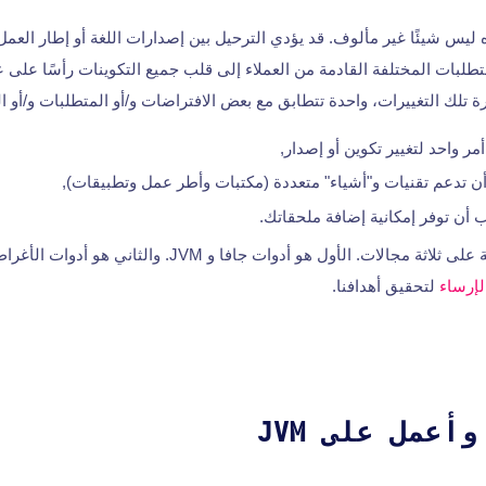
يس شيئًا غير مألوف. قد يؤدي الترحيل بين إصدارات اللغة أو إطار العمل
متطلبات المختلفة القادمة من العملاء إلى قلب جميع التكوينات رأسًا على
ة تلك التغييرات، واحدة تتطابق مع بعض الافتراضات و/أو المتطلبات و/أو ا
أمر واحد لتغيير تكوين أو إصدار,
ن تدعم تقنيات و"أشياء" متعددة (مكتبات وأطر عمل وتطبيقات),
 أن توفر إمكانية إضافة ملحقاتك.
سأركز في هذه المقالة على ثلاثة مجالات. الأول هو أدوات جافا و 
لإرساء
لتحقيق أهدافنا.
أعمل على JVM