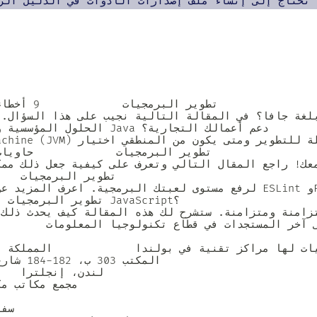
متوقفة وغير متزامنة ومتزامنة. ستشرح لك هذه المقالة كيف يحدث
كنولوجيا المعلومات               أوافق على تلقي مراسلات التسويق والمبيعات من Codest
لندن، إنجلترا   
