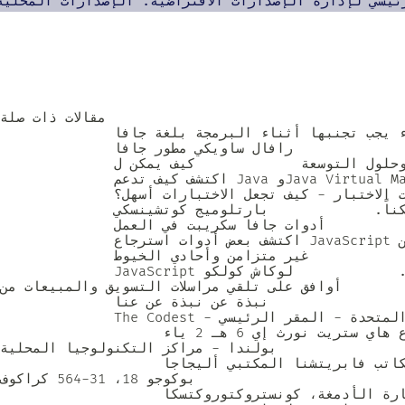
مقالات ذات صلة              

              تطوير البرمجيات             9 أخطاء يجب تجنبها أثناء البرمجة بلغة جافا 

              ما الأخطاء التي يجب تجنبها أثناء البرمجة بلغة جافا؟ في المقالة التالية نجيب على هذا السؤال.              رافال ساويكي مطور جافا  

              الحلول المؤسسية وحلول التوسعة             كيف يمكن ل Java دعم أعمالك التجارية؟ 

              اكتشف كيف تدعم Java وJava Virtual Machine (JVM) برامج الأعمال المستقرة والقابلة للتطوير ومتى يكون من المنطقي اختيار Java.             بارتلوميج كوتشينسكي  

              تطوير البرمجيات             حاويات الاختبار - كيف تجعل الاختبارات أسهل؟ 

              هل تبحث عن طريقة لإجراء الاختبارات بطريقة أسهل؟ نحن معك! راجع المقال التالي وتعرف على كيفية جعل ذلك ممكناً.             بارتلوميج كوتشينسكي  

              تطوير البرمجيات             أدوات جافا سكريبت في العمل 

              اكتشف بعض أدوات استرجاع JavaScript لرفع مستوى لعبتك البرمجية. اعرف المزيد عن ESLint وPrettier وHussky!              رضا سالمي مطور React  

              تطوير البرمجيات             غير متزامن وأحادي الخيوط JavaScript؟ 

 ذلك.             لوكاش كولكو
The  والسماح لtp42t بتخزين بيان الشخصية ومعالجتها كما هو موضح في سياسة الخصوصية   
              نبذة عن نبذة عن عنا             

              The Codest - شركة دولية لتطوير البرمجيات لها مراكز تقنية في بولندا             المملكة المتحدة - المقر الرئيسي 

                    المكتب 303 ب، 182-184 شارع هاي ستريت نورث إي 6 هـ 2 ياء

                بولندا - مراكز التكنولوجيا المحلية 
                    مجمع مكاتب مكاتب فابريتشنا المكتبي أليجاجا 

بوكوجو 18، 31-564 كراكوف                   

                    سفارة الأدمغة، كونستروكتوروكتسكا 
