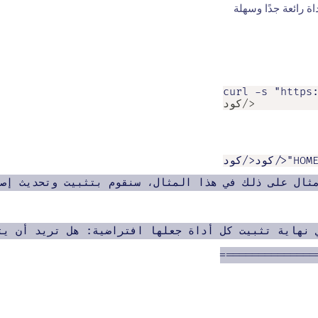
اة رائعة جدًا وسهلة
curl -s "https
</كود