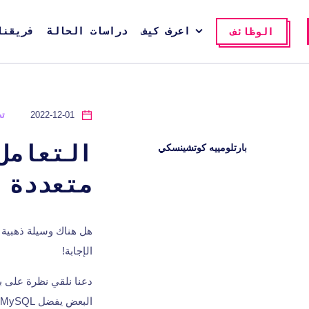
اعرف كيف
دراسات الحالة
فريقنا
الوظائف
2022-12-01
تط
بارتلومييه كوتشينسكي
التعامل
متعددة 
هل هناك وسيلة ذهبية ل
الإجابة!
دعنا نلقي نظرة على ب
البعض يفضل MySQL، والبعض الآخر يفضل Postgres. يحتاج إصدار واحد من تطبيقك إلى