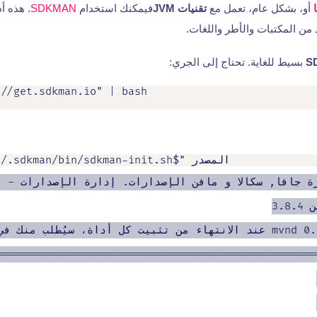
أو، بشكل عام، تعمل مع
تقنيات JVM
فيمكنك استخدام
SDKMAN
. هذه أد
 من المكتبات والأطر واللغات.
S
بسيط للغاية. تحتاج إلى الجري:
://get.sdkman.io" | bash
المصدر "$HOME/.sdkman/bin/sdkman-init.sh"</كود</كود