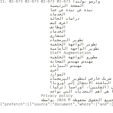
11، 02-673 02-673 02-673 02-673 وارسو بولندا                   The Codest 

                      الصفحة الرئيسية                     

                      نبذة عن نبذة عن عنا                     

                      الخدمات                     

                      دراسات الحالة                     

                      اعرف كيف                     

                      الوظائف                     

                      القاموس                     الخدمات 

                      استشاري                     

                      تطوير البرمجيات                     

                      تطوير الواجهة الخلفية                     

                      تطوير الواجهة الأمامية                     

                      Staff Augmentation          
                      مطورو الواجهة الخلفية                     

                      مهندس مهندس السحابة                     

                      مهندس البيانات                     

                      أخرى                     

                      مهندس ضمان الجودة                     الموارد 

                      حقائق وأساطير حول التعاون مع شريك خارجي لتطوير البرمجيات                     

                      الولايات المتحدة الأمريكية إلى أوروبا: لماذا تقرر الشركات الناشئة الانتقال إلى أوروبا؟                     

                      مقارنة مراكز تطوير التكنولوجيا في الخارج: أو تكفشور أوروبا (بولندا)، آسيان (الفلبين)، أوراسيا (تركيا)                     

                      ما هي أهم التحديات التي تواجه CTOs ومديري المعلومات؟                        

                  Privacy policy                 

{"prefetch":[{"source":"document","where":{"and":