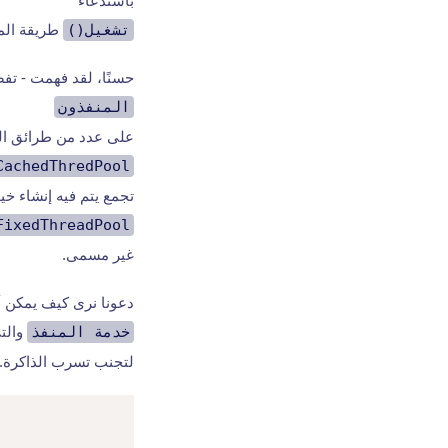
باستدعاء
تشغيل()
طريقة ال
حسنًا، لقد فهمت - تف
المنفذون
على عدد من طرائق الم
CachedThredPool()
تجمع يتم فيه إنشاء خيوط جد
FixedThreadPool()
غير مسمى.
دعونا نرى كيف يمكن أن 
خدمة المنفذ
والتي
لتجنب تسرب الذاكرة. 