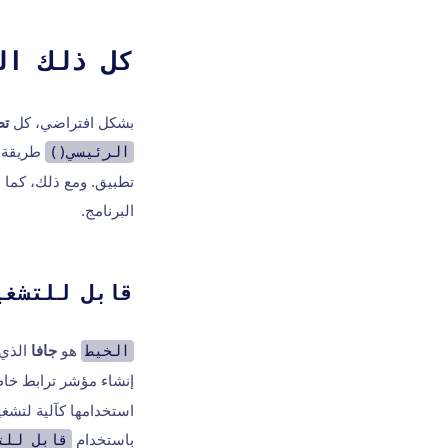
كل ذلك ال
بشكل افتراضي، كل
تط
الرئيسي()
طريقة
تطبيق. ومع ذلك، كما 
البرنامج.
قابل للتشغي
الخيط
هو
جافا
الذي 
إنشاء مؤشر ترابط خا
استخدامها كآلية لتشغي
باستخدام
قابل للت