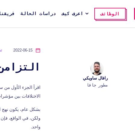
اعرف كيف
دراسات الحالة
فريقنا
الوظائف
2022-06-15
تط
التزامن في
رافال ساويكي
مطور جافا
الاختلافات بين مؤشرات
بشكل عام، يكون نهج ا
ولكن، في الواقع، فإن 
واحد.