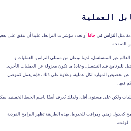
بل العملية
مة مثل
التزامن في
جافا
أو تعدد مؤشرات الترابط، علينا أن نتفق على بعض
فس الصفحة.
العالم غير المتسلسل، لدينا نوعان من ممثلي التزامن: العمليات و
يل للبرنامج قيد التشغيل. وعادةً ما تكون معزولة عن العمليات الأخرى.
عن تخصيص الموارد لكل عملية. وعلاوة على ذلك، فإنه يعمل كموصل
م فيها.
ليات ولكن على مستوى أقل، ولذلك يُعرف أيضًا باسم الخيط الخفيف. يم
امج كجدول زمني ومراقب للخيوط. بهذه الطريقة تظهر البرامج الفردية
الوقت.