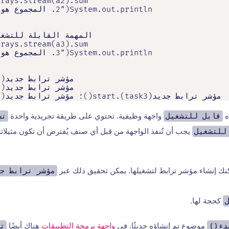
مؤشر ترابط جديد(task3).start()؛ مؤشر ترابط جديد(task3).start();
ه
قابل للتشغيل
واجهة وظيفية. تحتوي على طريقة تجريدية واحدة
تش
للتشغيل
يجب أن تُنفذ الواجهة من قبل أي صنف يُفترض أن تكون مثيلاته
نك إنشاء مؤشر ترابط لتشغيلها. يمكن تحقيق ذلك عبر
مؤشر ترابط جد
كحجة لها.
دء()
موضوع تم إنشاؤه حديثًا. في
واجهة برمجة التطبيقات
هناك أيضًا
تش