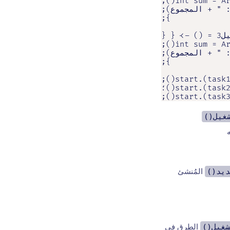
غيل()
يد()
المُنشئ
غيل()
الطرق في