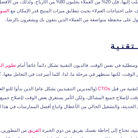
ووفقًا للنتائج التي توصلت إليها، فإن 20% من العملاء يجلبون 80% من الأر
ف على احتياجات العمﻻء بحيث تتطابق ميزات المنتج قدر اﻹمكان مع
السو
ل على محفظة متواضعة من العملاء الذين يثقون بك ويشعرون بالرضا.
تقنية
ومتطلبة في نفس الوقت. فالديون التقنية تشكل دائماً عائقاً أمام
تطوير ال
 الوقت، لكنها ستظهر في مرحلة ما. لذا، كلما أسرعت في التعامل معها، 
التقنية من قبل
CTOs
(والمديرين التنفيذيين بشكل عام) الذين بدأوا للتو ال
قت لإصلاح جميع المشاكل، ولكن الأمر يستغرق بعض الوقت لإصلاح جميع 
ل الحديثة، والتشغيل الخالي من الأعطال واتباع أفضل الممارسات في هذا 
قنية، تحتاج إلى إحاطة نفسك بفريق من ذوي الخبرة
الفريق
من المطورين. 