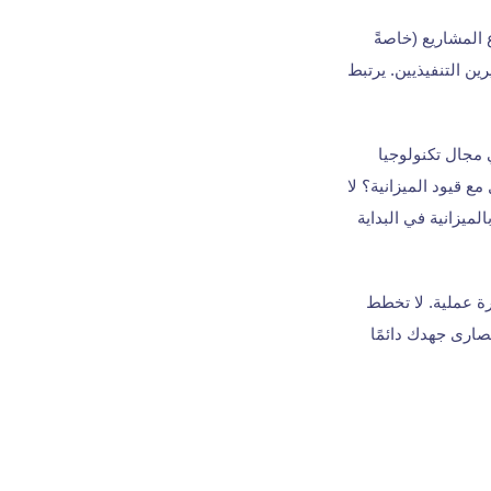
 المشاريع (خاصةً
ين التنفيذيين. يرتبط
مجال تكنولوجيا
 قيود الميزانية؟ لا
لميزانية في البداية
ة عملية. لا تخطط
قصارى جهدك دائمًا