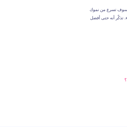
 فسوف تسرع من نموك
 تذكّر أنه حتى أفضل