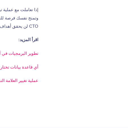
إذا تعاملت مع عملية 
وتمنح نفسك فرصة للن
CTO لن يحقق أهداف الشركة دون التعاون مع فريق مؤهل. لذا... حظاً موفقاً!
اقرأ المزيد:
تطوير البرمجيات في ألمانيا: 3 أشياء تحتاج
أي قاعدة بيانات تختار
عملية تغيير العلامة التجارية لشركة The Codest. كيف قدمنا 