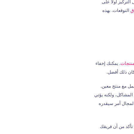
باح. ولذلك، من اﻷفضل التركيز أوﻻً على
ق
التوقعات. بهذه
منتجات
. يمكنك إخفاء
كان ذلك أفضل.
عمل مع منتج معين.
المشاكل، ولكنه يؤتي
المجال أمر سيقدره
تأكد من أن فريقك