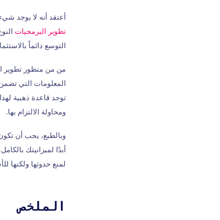
أعتقد أنه لا يوجد شيء
تطوير البرمجيات
النوع
التوسع دائماً بالاستثم
من من منظور تطوير ال
المعلومات التي تضمن ا
توجد قاعدة ذهبية لهذا 
ومحاولة الالتزام بها.
وبالطبع، يجب أن تكون
أبدًا لميزانيتك بالكام
لمنع حدوثها ولكنها للأ
الملخص