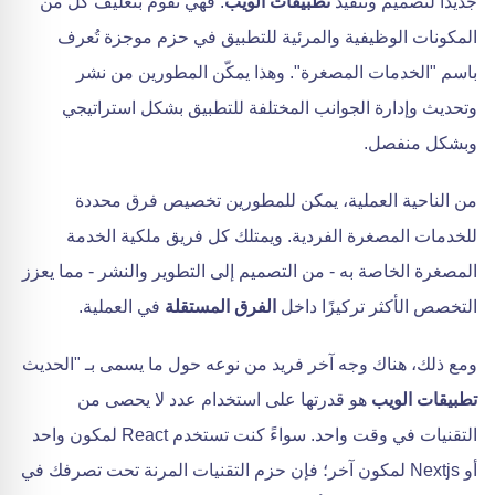
جديداً لتصميم وتنفيذ
تطبيقات الويب
. فهي تقوم بتغليف كل من
المكونات الوظيفية والمرئية للتطبيق في حزم موجزة تُعرف
باسم "الخدمات المصغرة". وهذا يمكّن المطورين من نشر
وتحديث وإدارة الجوانب المختلفة للتطبيق بشكل استراتيجي
وبشكل منفصل.
من الناحية العملية، يمكن للمطورين تخصيص فرق محددة
للخدمات المصغرة الفردية. ويمتلك كل فريق ملكية الخدمة
المصغرة الخاصة به - من التصميم إلى التطوير والنشر - مما يعزز
التخصص الأكثر تركيزًا داخل
الفرق المستقلة
في العملية.
ومع ذلك، هناك وجه آخر فريد من نوعه حول ما يسمى بـ "الحديث
تطبيقات الويب
هو قدرتها على استخدام عدد لا يحصى من
التقنيات في وقت واحد. سواءً كنت تستخدم React لمكون واحد
أو Nextjs لمكون آخر؛ فإن حزم التقنيات المرنة تحت تصرفك في