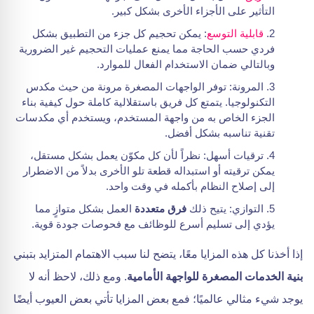
التأثير على الأجزاء الأخرى بشكل كبير.
قابلية التوسع
: يمكن تحجيم كل جزء من التطبيق بشكل
فردي حسب الحاجة مما يمنع عمليات التحجيم غير الضرورية
وبالتالي ضمان الاستخدام الفعال للموارد.
المرونة: توفر الواجهات المصغرة مرونة من حيث مكدس
التكنولوجيا. يتمتع كل فريق باستقلالية كاملة حول كيفية بناء
الجزء الخاص به من واجهة المستخدم، ويستخدم أي مكدسات
تقنية تناسبه بشكل أفضل.
ترقيات أسهل: نظراً لأن كل مكوّن يعمل بشكل مستقل،
يمكن ترقيته أو استبداله قطعة تلو الأخرى بدلاً من الاضطرار
إلى إصلاح النظام بأكمله في وقت واحد.
التوازي: يتيح ذلك
فرق متعددة
العمل بشكل متوازٍ مما
يؤدي إلى تسليم أسرع للوظائف مع فحوصات جودة قوية.
إذا أخذنا كل هذه المزايا معًا، يتضح لنا سبب الاهتمام المتزايد بتبني
بنية الخدمات المصغرة للواجهة الأمامية
. ومع ذلك، لاحظ أنه لا
يوجد شيء مثالي عالميًا؛ فمع بعض المزايا تأتي بعض العيوب أيضًا