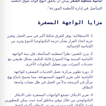
أمامية متناهية الصغر
يمكن أن يحقق النهج فوائد تفوق التعقيد
المتأصل في إدارة الأنظمة الموزعة".
مزايا الواجهة المصغرة
الاستقلالية: يوفر للفرق تحكمًا أكبر في سير العمل. وتعزز
حرية اتخاذ القرار بشأن حزمة التكنولوجيا التنوع وتزيد من
الإنتاجية الإجمالية.
مرن للتغيير: نظراً لنمطيته المتأصلة، فإن بنية الواجهة
الأمامية المبنية بهذا النموذج قابلة للتكيف بشكل طبيعي مع
تحديثات الميزات دون تعطيل المكونات الأخرى.
دورة تطوير مركزة: تعمل الخدمات المصغرة للواجهة
الأمامية على تعزيز الجهود المستهدفة، مما يسمح باتباع نهج
مركّز في البرمجة بدلاً من العمل في ظل تبعيات واسعة
النطاق.
تعزيز الابتكار: تشجع الواجهات المصغرة على الابتكار
التكنولوجي من خلال توفير مناطق آمنة حيث يمكن للمطورين
اختبار الأفكار الجديدة دون تعريض النظام بأكمله للخطر.