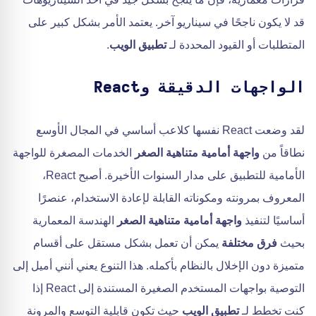
قد لا يكون ناجحًا في سيناريو آخر. يعتمد الأمر بشكل كبير على
المتطلبات أو القيود المحددة لـ
تطبيق الويب
.
الواجهات الدقيقة وReact
لقد وضعت React نفسها كلاعب أساسي في المجال الأوسع
نطاقاً من
واجهة أمامية متناهية الصغر
الخدمات المصغرة للواجهة
الأمامية للتطبيق على مدار السنوات الأخيرة. أصبح React،
المعروف بمرونته ومكوناته القابلة لإعادة الاستخدام، عنصرًا
أساسيًا لتنفيذ
واجهة أمامية متناهية الصغر
الهندسة المعمارية
بحيث
فرق مختلفة
يمكن أن تعمل بشكل مستقل على أقسام
متميزة دون الإخلال بالنظام بأكمله. هذا التنوع يعني أنني أميل إلى
التوصية بواجهات المستخدم الصغيرة المستندة إلى React إذا
كنت تخطط لـ
تطبيق الويب
حيث تكون قابلية التوسع والمرونة