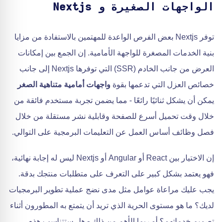
الواجهات الصغيرة و Nextjs
توفر Nextjs بعض الفرص الواعدة للمهتمين بالاستفادة من مزايا
بنية الخدمات المصغرة للواجهة الأمامية. إن الجمع بين إمكانات
العرض من جانب الخادم (SSR) التي توفرها Nextjs إلى جانب
خصائص العزل التي تدعمها بقوة
واجهات أمامية متناهية الصغر
يمكن أن يشكل ثنائيًا رائعًا - مما يضمن تجربة مستخدم فائقة من
خلال وقت تحميل أسرع للصفحة وقابلية نشر مستقلة من خلال
فصل وظائف أساس العمل عن التعليمات البرمجية على التوالي.
إن الاختيار بين React أو Angular أو Nextjs ليس له إجابة نهائية،
فهو يعتمد بشكل كبير على التعرف على متطلبات منتجك بدقة.
يجب عليك مراعاة عوامل مثل مدى نضج عملية تطوير البرمجيات
لديك؟ ما هو مستوى الحرية الذي تريد أن يتمتع به المطورون أثناء
تصميم خدماتهم؟ أو ربما الأهم من ذلك - هل ستتناسب هذه