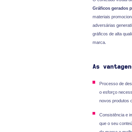
Gráficos gerados p
materiais promocion
adversárias genera
gráficos de alta qu
marca.
As vantagen
Processo de desi
o esforço necess
novos produtos ou
Consistência e i
que o seu conteú
da marca e melho