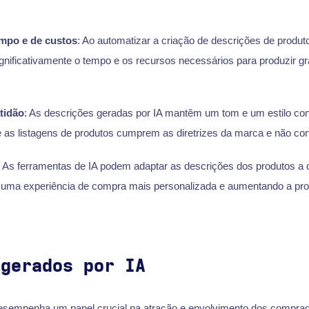
mpo e de custos
: Ao automatizar a criação de descrições de produ
gnificativamente o tempo e os recursos necessários para produzir 
tidão
: As descrições geradas por IA mantêm um tom e um estilo con
as listagens de produtos cumprem as diretrizes da marca e não con
: As ferramentas de IA podem adaptar as descrições dos produtos a d
 uma experiência de compra mais personalizada e aumentando a pro
 gerados por IA
esempenha um papel crucial na atração e envolvimento dos comprad