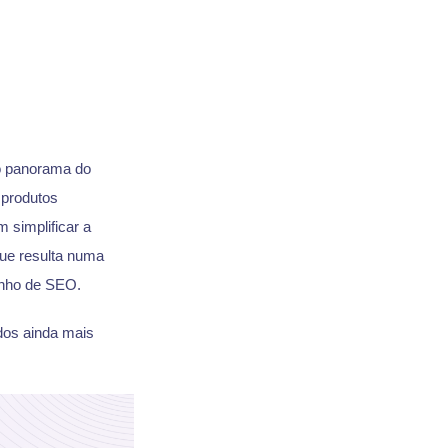
 o panorama do
 produtos
m simplificar a
que resulta numa
enho de SEO.
dos ainda mais