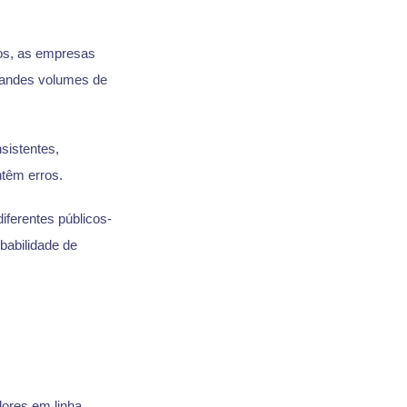
tos, as empresas
grandes volumes de
sistentes,
têm erros.
iferentes públicos-
babilidade de
ores em linha.