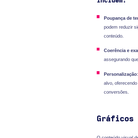
incluem:
Poupança de te
podem reduzir si
conteúdo.
Coerência e exa
assegurando que 
Personalização
alvo, oferecendo
conversões.
Gráficos
O conteúdo visual d