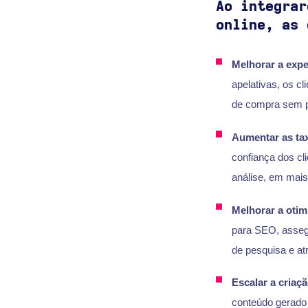
Ao integrar
online, as 
Melhorar a expe
apelativas, os c
de compra sem 
Aumentar as ta
confiança dos cl
análise, em mai
Melhorar a oti
para SEO, assegu
de pesquisa e atr
Escalar a criaç
conteúdo gerado p