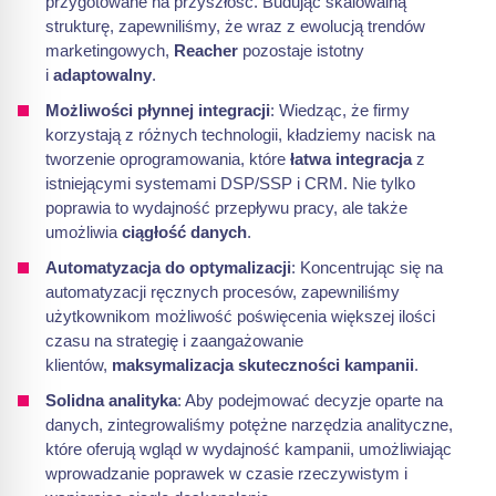
przygotowane na przyszłość. Budując skalowalną
strukturę, zapewniliśmy, że wraz z ewolucją trendów
marketingowych,
Reacher
pozostaje istotny
i
adaptowalny
.
Możliwości płynnej integracji
: Wiedząc, że firmy
korzystają z różnych technologii, kładziemy nacisk na
tworzenie oprogramowania, które
łatwa integracja
z
istniejącymi systemami DSP/SSP i CRM. Nie tylko
poprawia to wydajność przepływu pracy, ale także
umożliwia
ciągłość danych
.
Automatyzacja do optymalizacji
: Koncentrując się na
automatyzacji ręcznych procesów, zapewniliśmy
użytkownikom możliwość poświęcenia większej ilości
czasu na strategię i zaangażowanie
klientów,
maksymalizacja skuteczności kampanii
.
Solidna analityka
: Aby podejmować decyzje oparte na
danych, zintegrowaliśmy potężne narzędzia analityczne,
które oferują wgląd w wydajność kampanii, umożliwiając
wprowadzanie poprawek w czasie rzeczywistym i