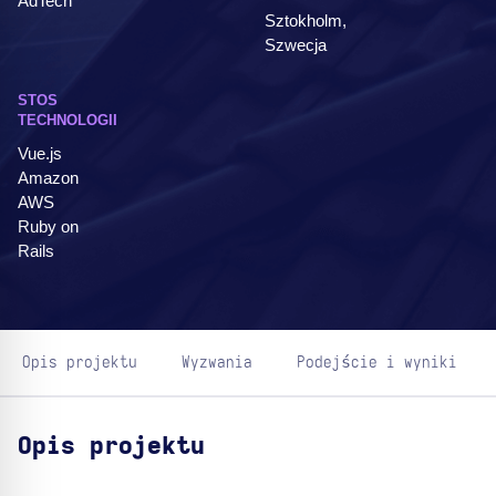
AdTech
Sztokholm,
Szwecja
STOS
TECHNOLOGII
Vue.js
Amazon
AWS
Ruby on
Rails
Opis projektu
Wyzwania
Podejście i wyniki
Opis projektu